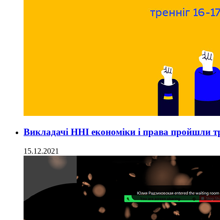
Викладачі ННІ економіки і права пройшли тр
15.12.2021