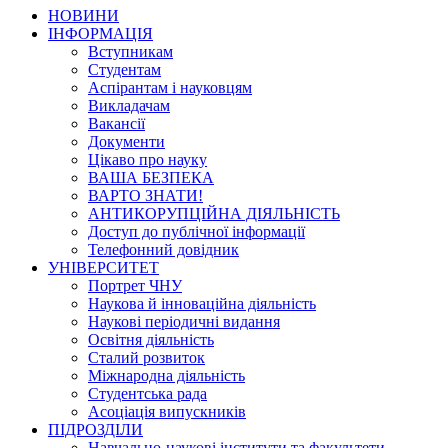
НОВИНИ
ІНФОРМАЦІЯ
Вступникам
Студентам
Аспірантам і науковцям
Викладачам
Вакансії
Документи
Цікаво про науку
ВАША БЕЗПЕКА
ВАРТО ЗНАТИ!
АНТИКОРУПЦІЙНА ДІЯЛЬНІСТЬ
Доступ до публічної інформації
Телефонний довідник
УНІВЕРСИТЕТ
Портрет ЧНУ
Наукова й інноваційна діяльність
Наукові періодичні видання
Освітня діяльність
Сталий розвиток
Міжнародна діяльність
Студентська рада
Асоціація випускників
ПІДРОЗДІЛИ
Навчально-наукові інститути та факультети