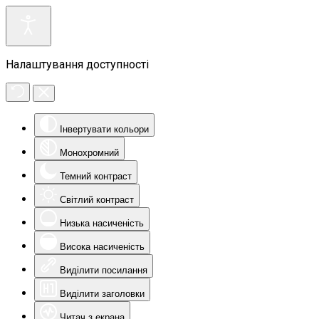
Налаштування доступності
Інвертувати кольори
Монохромний
Темний контраст
Світлий контраст
Низька насиченість
Висока насиченість
Виділити посилання
Виділити заголовки
Читач з екрана