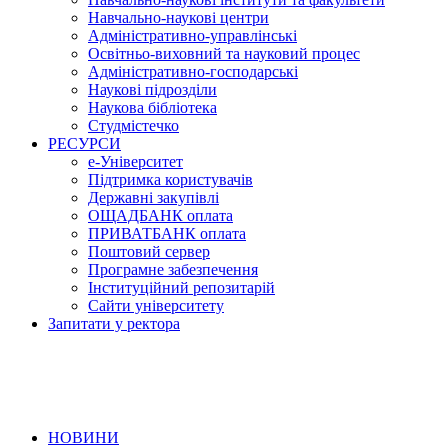
Навчально-наукові центри
Адміністративно-управлінські
Освітньо-виховний та науковий процес
Адміністративно-господарські
Наукові підрозділи
Наукова бібліотека
Студмістечко
РЕСУРСИ
е-Університет
Підтримка користувачів
Державні закупівлі
ОЩАДБАНК оплата
ПРИВАТБАНК оплата
Поштовий сервер
Програмне забезпечення
Інституційний репозитарій
Сайти університету
Запитати у ректора
НОВИНИ