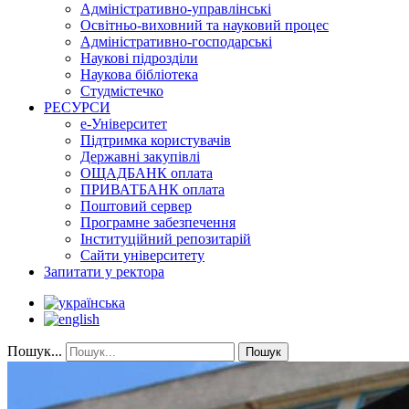
Адміністративно-управлінські
Освітньо-виховний та науковий процес
Адміністративно-господарські
Наукові підрозділи
Наукова бібліотека
Студмістечко
РЕСУРСИ
е-Університет
Підтримка користувачів
Державні закупівлі
ОЩАДБАНК оплата
ПРИВАТБАНК оплата
Поштовий сервер
Програмне забезпечення
Інституційний репозитарій
Сайти університету
Запитати у ректора
Пошук...
Пошук