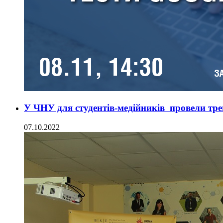
У ЧНУ для студентів-медійників провели трен
07.10.2022