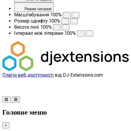
Режим читання
Масштабування
100
%
Розмір шрифту
100
%
Висота лінії
100
%
Інтервал між літерами
100
%
Плагін веб-доступності
від DJ-Extensions.com
Головне меню
×