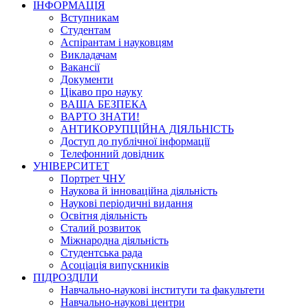
ІНФОРМАЦІЯ
Вступникам
Студентам
Аспірантам і науковцям
Викладачам
Вакансії
Документи
Цікаво про науку
ВАША БЕЗПЕКА
ВАРТО ЗНАТИ!
АНТИКОРУПЦІЙНА ДІЯЛЬНІСТЬ
Доступ до публічної інформації
Телефонний довідник
УНІВЕРСИТЕТ
Портрет ЧНУ
Наукова й інноваційна діяльність
Наукові періодичні видання
Освітня діяльність
Сталий розвиток
Міжнародна діяльність
Студентська рада
Асоціація випускників
ПІДРОЗДІЛИ
Навчально-наукові інститути та факультети
Навчально-наукові центри