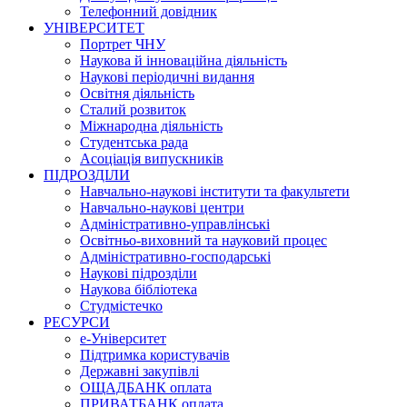
Телефонний довідник
УНІВЕРСИТЕТ
Портрет ЧНУ
Наукова й інноваційна діяльність
Наукові періодичні видання
Освітня діяльність
Сталий розвиток
Міжнародна діяльність
Студентська рада
Асоціація випускників
ПІДРОЗДІЛИ
Навчально-наукові інститути та факультети
Навчально-наукові центри
Адміністративно-управлінські
Освітньо-виховний та науковий процес
Адміністративно-господарські
Наукові підрозділи
Наукова бібліотека
Студмістечко
РЕСУРСИ
е-Університет
Підтримка користувачів
Державні закупівлі
ОЩАДБАНК оплата
ПРИВАТБАНК оплата