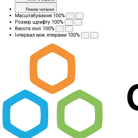
Режим читання
Масштабування
100
%
Розмір шрифту
100
%
Висота лінії
100
%
Інтервал між літерами
100
%