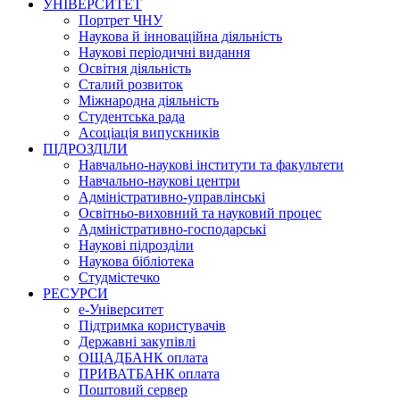
УНІВЕРСИТЕТ
Портрет ЧНУ
Наукова й інноваційна діяльність
Наукові періодичні видання
Освітня діяльність
Сталий розвиток
Міжнародна діяльність
Студентська рада
Асоціація випускників
ПІДРОЗДІЛИ
Навчально-наукові інститути та факультети
Навчально-наукові центри
Адміністративно-управлінські
Освітньо-виховний та науковий процес
Адміністративно-господарські
Наукові підрозділи
Наукова бібліотека
Студмістечко
РЕСУРСИ
е-Університет
Підтримка користувачів
Державні закупівлі
ОЩАДБАНК оплата
ПРИВАТБАНК оплата
Поштовий сервер