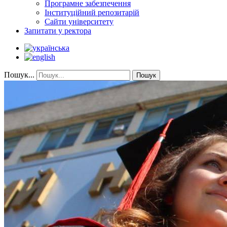
Програмне забезпечення
Інституційний репозитарій
Сайти університету
Запитати у ректора
Пошук...
Пошук