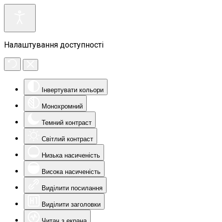
Налаштування доступності
Інвертувати кольори
Монохромний
Темний контраст
Світлий контраст
Низька насиченість
Висока насиченість
Виділити посилання
Виділити заголовки
Читач з екрана