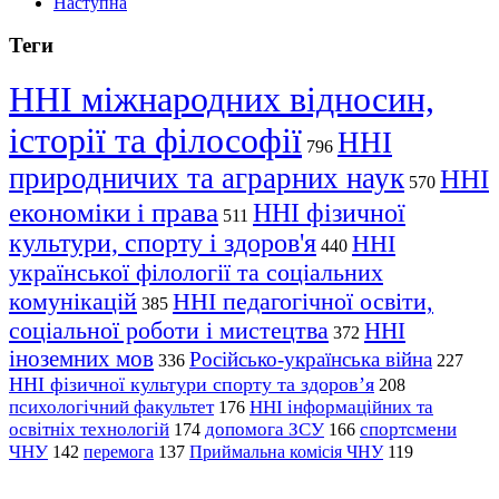
Наступна
Теги
ННІ міжнародних відносин,
історії та філософії
ННІ
796
природничих та аграрних наук
ННІ
570
економіки і права
ННІ фізичної
511
культури, спорту і здоров'я
ННІ
440
української філології та соціальних
комунікацій
ННІ педагогічної освіти,
385
соціальної роботи і мистецтва
ННІ
372
іноземних мов
Російсько-українська війна
336
227
ННІ фізичної культури спорту та здоров’я
208
психологічний факультет
ННІ інформаційних та
176
освітніх технологій
допомога ЗСУ
спортсмени
174
166
ЧНУ
перемога
142
137
Приймальна комісія ЧНУ
119