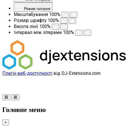
Режим читання
Масштабування
100
%
Розмір шрифту
100
%
Висота лінії
100
%
Інтервал між літерами
100
%
Плагін веб-доступності
від DJ-Extensions.com
Головне меню
×