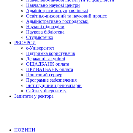
Навчально-наукові центри
Адміністративно-управлінські
Освітньо-виховний та науковий процес
Адміністративно-господарські
Наукові підрозділи
Наукова бібліотека
Студмістечко
РЕСУРСИ
е-Університет
Підтримка користувачів
Державні закупівлі
ОЩАДБАНК оплата
ПРИВАТБАНК оплата
Поштовий сервер
Програмне забезпечення
Інституційний репозитарій
Сайти університету
Запитати у ректора
НОВИНИ