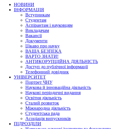
НОВИНИ
ІНФОРМАЦІЯ
Вступникам
Студентам
Аспірантам і науковцям
Викладачам
Вакансії
Документи
Цікаво про науку
ВАША БЕЗПЕКА
ВАРТО ЗНАТИ!
АНТИКОРУПЦІЙНА ДІЯЛЬНІСТЬ
Доступ до публічної інформації
Телефонний довідник
УНІВЕРСИТЕТ
Портрет ЧНУ
Наукова й інноваційна діяльність
Наукові періодичні видання
Освітня діяльність
Сталий розвиток
Міжнародна діяльність
Студентська рада
Асоціація випускників
ПІДРОЗДІЛИ
Навчально-наукові інститути та факультети