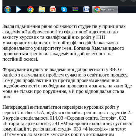
Задля підвищення рівня обізнаності студентів у принципах
академічної доброчесності та ефективної підготовки до
захисту курсових та кваліфікаційних робіт у ННІ
міжнародних відносин, історії та філософії Черкаського
національного університету імені Богдана Хмельницького
проводяться тренінги з академічної доброчесності на
постійній основі.
Формування культури академічної доброчесності у ЗВО є
однією з актуальних проблем сучасного освітнього процесу.
Тому для профілактики та протидії проявам академічної
недоброчесності є необхідним проведення занять, на яких йде
мова не тільки про порушення, а й про відповідальність за
них.
Напередодні антиплагіатної перевірки курсових робіт у
сервісі Unicheck UA, відбувся онлайн-тренінг для студентів 2-
3 курсів спеціальності 014.03 «Середня освіта. Історія», 032
«Історія та археологія», 291 «Міжнародні відносини, суспільні
комунікації та регіональні студії», 033 «Філософія» на тему:
«Готуємося до захисту курсових робіт з дотриманням