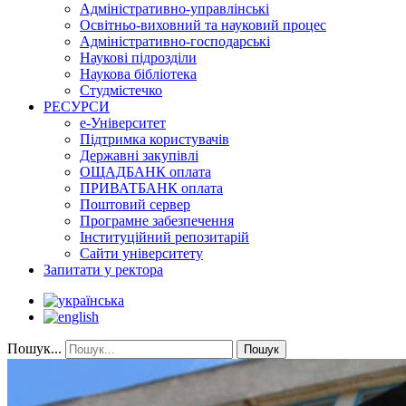
Адміністративно-управлінські
Освітньо-виховний та науковий процес
Адміністративно-господарські
Наукові підрозділи
Наукова бібліотека
Студмістечко
РЕСУРСИ
е-Університет
Підтримка користувачів
Державні закупівлі
ОЩАДБАНК оплата
ПРИВАТБАНК оплата
Поштовий сервер
Програмне забезпечення
Інституційний репозитарій
Сайти університету
Запитати у ректора
Пошук...
Пошук