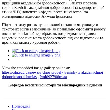
принципів академічної доброчесності». Заняття провела
голова Комісії з академічної доброчесності та корпоративної
етики ЧНУ, доцентка кафедри всесвітньої історії та
міжнародних відносин Анжела Іржавська.
Під час заходу розглянули важливі питання: як уникнути
текстових збігів і запозичень, як правильно оформити роботу
для антиплагіатної перевірки, як дотримуватися правил
академічного письма та доброчесності під час підготовки та
протягом захисту курсової роботи.
View the embedded image gallery online at:
https://cdu.edu.ua/news/u-chnu-provely-treninhy-z-akademichnoi-
dobrochesnosti.html#sigProId92790bceaa
Кафедра всесвітньої історії та міжнародних відносин
Попередня