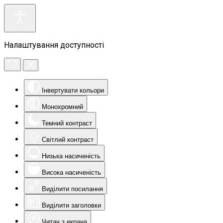
Налаштування доступності
Інвертувати кольори
Монохромний
Темний контраст
Світлий контраст
Низька насиченість
Висока насиченість
Виділити посилання
Виділити заголовки
Читач з екрана