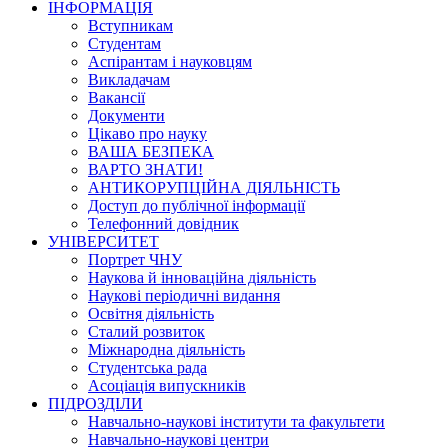
ІНФОРМАЦІЯ
Вступникам
Студентам
Аспірантам і науковцям
Викладачам
Вакансії
Документи
Цікаво про науку
ВАША БЕЗПЕКА
ВАРТО ЗНАТИ!
АНТИКОРУПЦІЙНА ДІЯЛЬНІСТЬ
Доступ до публічної інформації
Телефонний довідник
УНІВЕРСИТЕТ
Портрет ЧНУ
Наукова й інноваційна діяльність
Наукові періодичні видання
Освітня діяльність
Сталий розвиток
Міжнародна діяльність
Студентська рада
Асоціація випускників
ПІДРОЗДІЛИ
Навчально-наукові інститути та факультети
Навчально-наукові центри