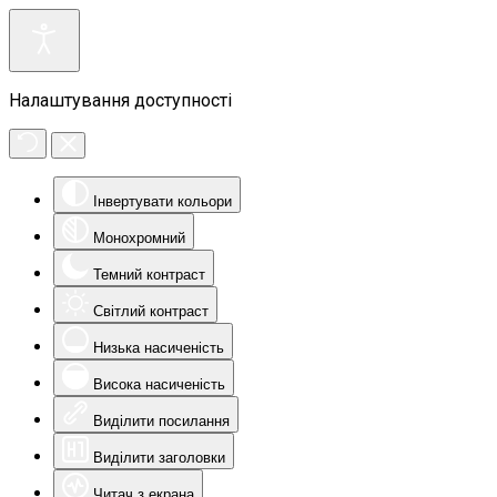
Налаштування доступності
Інвертувати кольори
Монохромний
Темний контраст
Світлий контраст
Низька насиченість
Висока насиченість
Виділити посилання
Виділити заголовки
Читач з екрана