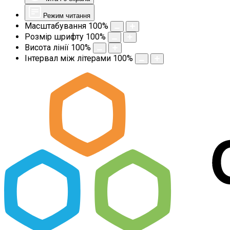
Режим читання
Масштабування
100
%
Розмір шрифту
100
%
Висота лінії
100
%
Інтервал між літерами
100
%