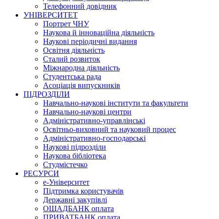
Телефонний довідник
УНІВЕРСИТЕТ
Портрет ЧНУ
Наукова й інноваційна діяльність
Наукові періодичні видання
Освітня діяльність
Сталий розвиток
Міжнародна діяльність
Студентська рада
Асоціація випускників
ПІДРОЗДІЛИ
Навчально-наукові інститути та факультети
Навчально-наукові центри
Адміністративно-управлінські
Освітньо-виховний та науковий процес
Адміністративно-господарські
Наукові підрозділи
Наукова бібліотека
Студмістечко
РЕСУРСИ
е-Університет
Підтримка користувачів
Державні закупівлі
ОЩАДБАНК оплата
ПРИВАТБАНК оплата