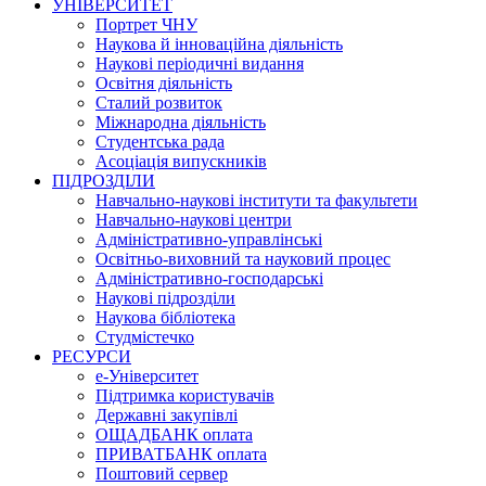
УНІВЕРСИТЕТ
Портрет ЧНУ
Наукова й інноваційна діяльність
Наукові періодичні видання
Освітня діяльність
Сталий розвиток
Міжнародна діяльність
Студентська рада
Асоціація випускників
ПІДРОЗДІЛИ
Навчально-наукові інститути та факультети
Навчально-наукові центри
Адміністративно-управлінські
Освітньо-виховний та науковий процес
Адміністративно-господарські
Наукові підрозділи
Наукова бібліотека
Студмістечко
РЕСУРСИ
е-Університет
Підтримка користувачів
Державні закупівлі
ОЩАДБАНК оплата
ПРИВАТБАНК оплата
Поштовий сервер