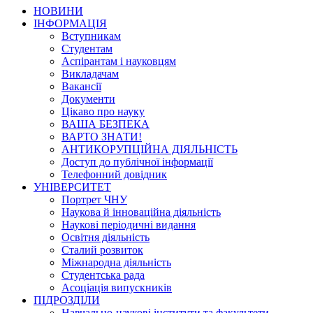
НОВИНИ
ІНФОРМАЦІЯ
Вступникам
Студентам
Аспірантам і науковцям
Викладачам
Вакансії
Документи
Цікаво про науку
ВАША БЕЗПЕКА
ВАРТО ЗНАТИ!
АНТИКОРУПЦІЙНА ДІЯЛЬНІСТЬ
Доступ до публічної інформації
Телефонний довідник
УНІВЕРСИТЕТ
Портрет ЧНУ
Наукова й інноваційна діяльність
Наукові періодичні видання
Освітня діяльність
Сталий розвиток
Міжнародна діяльність
Студентська рада
Асоціація випускників
ПІДРОЗДІЛИ
Навчально-наукові інститути та факультети