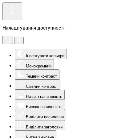
Налаштування доступності
Інвертувати кольори
Монохромний
Темний контраст
Світлий контраст
Низька насиченість
Висока насиченість
Виділити посилання
Виділити заголовки
Читач з екрана