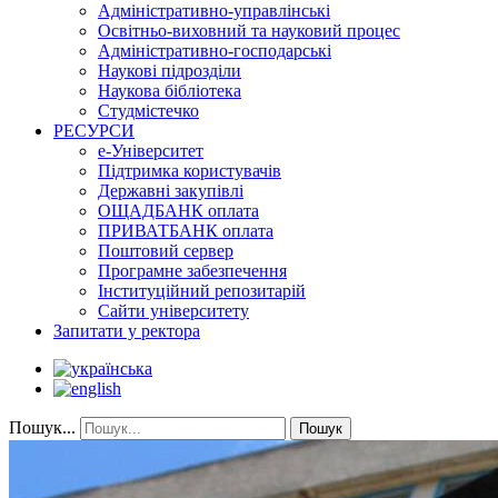
Адміністративно-управлінські
Освітньо-виховний та науковий процес
Адміністративно-господарські
Наукові підрозділи
Наукова бібліотека
Студмістечко
РЕСУРСИ
е-Університет
Підтримка користувачів
Державні закупівлі
ОЩАДБАНК оплата
ПРИВАТБАНК оплата
Поштовий сервер
Програмне забезпечення
Інституційний репозитарій
Сайти університету
Запитати у ректора
Пошук...
Пошук