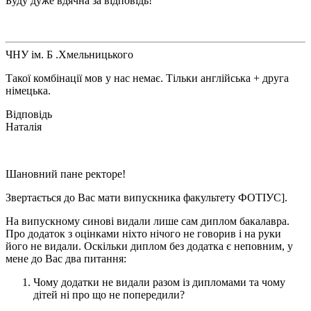
Буду дуже вдячна за відповідь!
ЧНУ ім. Б .Хмельницького
Такої комбінації мов у нас немає. Тільки англійська + друга
німецька.
Наталія
Шановний пане ректоре!
Звертається до Вас мати випускника факультету ФОТІУС].
На випускному синові видали лише сам диплом бакалавра.
Про додаток з оцінками ніхто нічого не говорив і на руки
його не видали. Оскільки диплом без додатка є неповним, у
мене до Вас два питання:
Чому додатки не видали разом із дипломами та чому
дітей ні про що не попередили?