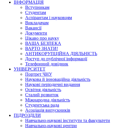
ІНФОРМАЦІЯ
Вступникам
Студентам
Аспірантам і науковцям
Викладачам
Вакансії
Документи
Цікаво про науку
ВАША БЕЗПЕКА
ВАРТО ЗНАТИ!
АНТИКОРУПЦІЙНА ДІЯЛЬНІСТЬ
Доступ до публічної інформації
Телефонний довідник
УНІВЕРСИТЕТ
Портрет ЧНУ
Наукова й інноваційна діяльність
Наукові періодичні видання
Освітня діяльність
Сталий розвиток
Міжнародна діяльність
Студентська рада
Асоціація випускників
ПІДРОЗДІЛИ
Навчально-наукові інститути та факультети
Навчально-наукові центри