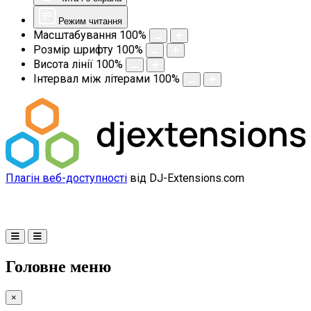
Режим читання
Масштабування
100
%
Розмір шрифту
100
%
Висота лінії
100
%
Інтервал між літерами
100
%
Плагін веб-доступності
від DJ-Extensions.com
Головне меню
×