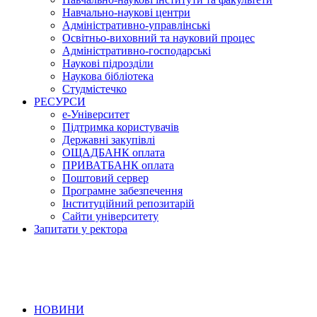
Навчально-наукові центри
Адміністративно-управлінські
Освітньо-виховний та науковий процес
Адміністративно-господарські
Наукові підрозділи
Наукова бібліотека
Студмістечко
РЕСУРСИ
е-Університет
Підтримка користувачів
Державні закупівлі
ОЩАДБАНК оплата
ПРИВАТБАНК оплата
Поштовий сервер
Програмне забезпечення
Інституційний репозитарій
Сайти університету
Запитати у ректора
НОВИНИ