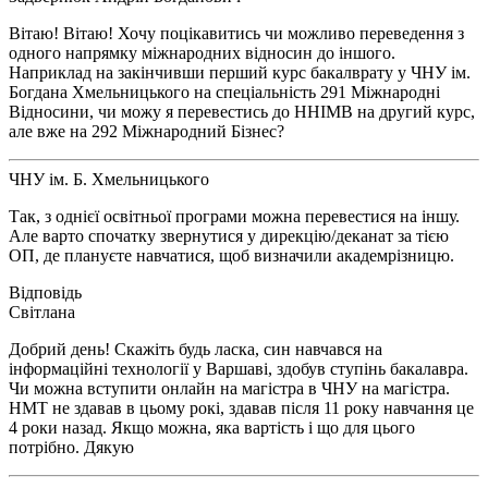
Вітаю! Вітаю! Хочу поцікавитись чи можливо переведення з
одного напрямку міжнародних відносин до іншого.
Наприклад на закінчивши перший курс бакалврату у ЧНУ ім.
Богдана Хмельницького на спеціальність 291 Міжнародні
Відносини, чи можу я перевестись до ННІМВ на другий курс,
але вже на 292 Міжнародний Бізнес?
ЧНУ ім. Б. Хмельницького
Так, з однієї освітньої програми можна перевестися на іншу.
Але варто спочатку звернутися у дирекцію/деканат за тією
ОП, де плануєте навчатися, щоб визначили академрізницю.
Світлана
Добрий день! Скажіть будь ласка, син навчався на
інформаційні технології у Варшаві, здобув ступінь бакалавра.
Чи можна вступити онлайн на магістра в ЧНУ на магістра.
НМТ не здавав в цьому рокі, здавав після 11 року навчання це
4 роки назад. Якщо можна, яка вартість і що для цього
потрібно. Дякую