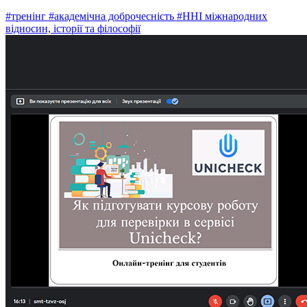
#тренінг
#академічна доброчесність
#ННІ міжнародних
відносин, історії та філософії