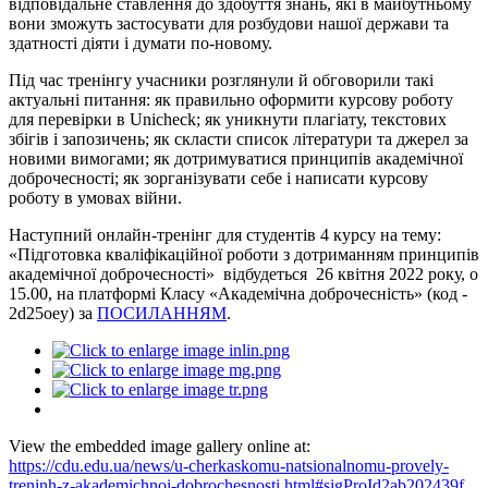
відповідальне ставлення до здобуття знань, які в майбутньому
вони зможуть застосувати для розбудови нашої держави та
здатності діяти і думати по-новому.
Під час тренінгу учасники розглянули й обговорили такі
актуальні питання: як правильно оформити курсову роботу
для перевірки в Unicheck; як уникнути плагіату, текстових
збігів і запозичень; як скласти список літератури та джерел за
новими вимогами; як дотримуватися принципів академічної
доброчесності; як зорганізувати себе і написати курсову
роботу в умовах війни.
Наступний онлайн-тренінг для студентів 4 курсу на тему:
«Підготовка кваліфікаційної роботи з дотриманням принципів
академічної доброчесності» відбудеться 26 квітня 2022 року, о
15.00, на платформі Класу «Академічна доброчесність» (код -
2d25oey) за
ПОСИЛАННЯМ
.
View the embedded image gallery online at:
https://cdu.edu.ua/news/u-cherkaskomu-natsionalnomu-provely-
treninh-z-akademichnoi-dobrochesnosti.html#sigProId2ab202439f