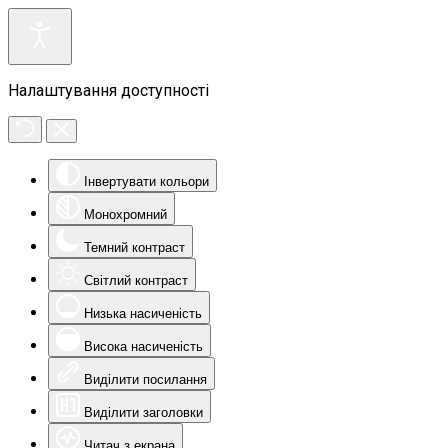
Налаштування доступності
Інвертувати кольори
Монохромний
Темний контраст
Світлий контраст
Низька насиченість
Висока насиченість
Виділити посилання
Виділити заголовки
Читач з екрана