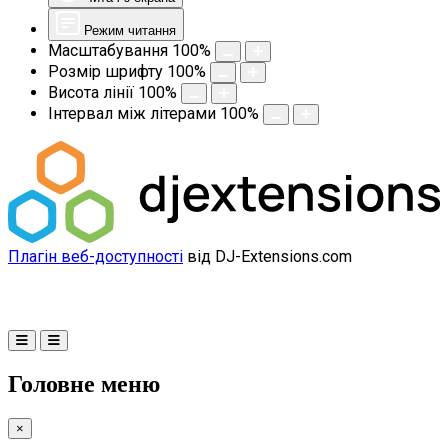
Режим читання
Масштабування
100
%
Розмір шрифту
100
%
Висота лінії
100
%
Інтервал між літерами
100
%
Плагін веб-доступності
від DJ-Extensions.com
Головне меню
×