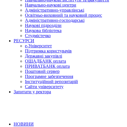
Навчально-наукові центри
Адміністративно-управлінські
Освітньо-виховний та науковий процес
Адміністративно-господарські
Наукові підрозділи
Наукова бібліотека
Студмістечко
РЕСУРСИ
е-Університет
Підтримка користувачів
Державні закупівлі
ОЩАДБАНК оплата
ПРИВАТБАНК оплата
Поштовий сервер
Програмне забезпечення
Інституційний репозитарій
Сайти університету
Запитати у ректора
НОВИНИ