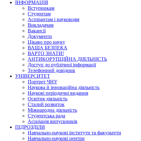
ІНФОРМАЦІЯ
Вступникам
Студентам
Аспірантам і науковцям
Викладачам
Вакансії
Документи
Цікаво про науку
ВАША БЕЗПЕКА
ВАРТО ЗНАТИ!
АНТИКОРУПЦІЙНА ДІЯЛЬНІСТЬ
Доступ до публічної інформації
Телефонний довідник
УНІВЕРСИТЕТ
Портрет ЧНУ
Наукова й інноваційна діяльність
Наукові періодичні видання
Освітня діяльність
Сталий розвиток
Міжнародна діяльність
Студентська рада
Асоціація випускників
ПІДРОЗДІЛИ
Навчально-наукові інститути та факультети
Навчально-наукові центри