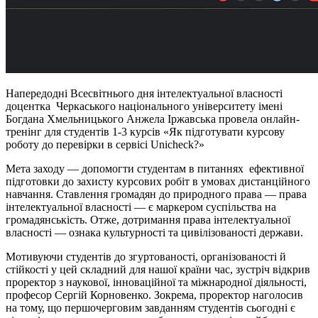
Напередодні Всесвітнього дня інтелектуальної власності
доцентка Черкаського національного університету імені
Богдана Хмельницького Анжела Іржавська провела онлайн-
тренінг для студентів 1-3 курсів «Як підготувати курсову
роботу до перевірки в сервісі Unicheck?»
Мета заходу — допомогти студентам в питаннях ефективної
підготовки до захисту курсових робіт в умовах дистанційного
навчання. Ставлення громадян до природного права — права
інтелектуальної власності — є маркером суспільства на
громадянськість. Отже, дотримання права інтелектуальної
власності — ознака культурності та цивілізованості держави.
Мотивуючи студентів до згуртованості, організованості й
стійкості у цей складний для нашої країни час, зустріч відкрив
проректор з наукової, інноваційної та міжнародної діяльності,
професор Сергій Корновенко. Зокрема, проректор наголосив
на тому, що першочерговим завданням студентів сьогодні є