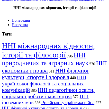
ННІ міжнародних відносин, історії та філософії
Попередня
Наступна
Теги
ННІ міжнародних відносин,
історії та філософії
ННІ
796
природничих та аграрних наук
ННІ
570
економіки і права
ННІ фізичної
511
культури, спорту і здоров'я
ННІ
440
української філології та соціальних
комунікацій
ННІ педагогічної освіти,
385
соціальної роботи і мистецтва
ННІ
372
іноземних мов
Російсько-українська війна
336
227
ННІ фізичної культури спорту та здоров’я
208