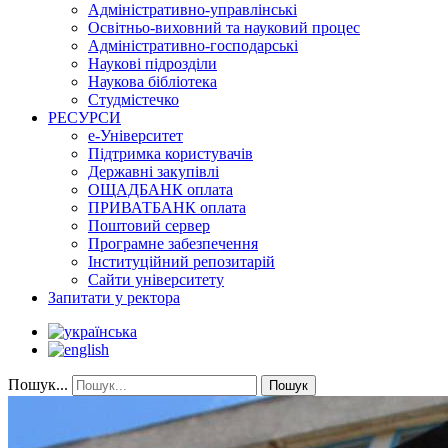
Адміністративно-управлінські
Освітньо-виховний та науковий процес
Адміністративно-господарські
Наукові підрозділи
Наукова бібліотека
Студмістечко
РЕСУРСИ
е-Університет
Підтримка користувачів
Державні закупівлі
ОЩАДБАНК оплата
ПРИВАТБАНК оплата
Поштовий сервер
Програмне забезпечення
Інституційний репозитарій
Сайти університету
Запитати у ректора
Пошук...
Пошук