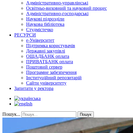
Адміністративно-управлінські
Освітньо-виховний та науковий процес
Адміністративно-господарські
Наукові підрозділи
Наукова бібліотека
Студмістечко
РЕСУРСИ
е-Університет
Підтримка користувачів
Державні закупівлі
ОЩАДБАНК оплата
ПРИВАТБАНК оплата
Поштовий сервер
Програмне забезпечення
Інституційний репозитарій
Сайти університету
Запитати у ректора
Пошук...
Пошук