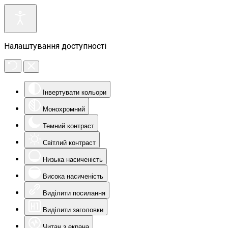
Налаштування доступності
Інвертувати кольори
Монохромний
Темний контраст
Світлий контраст
Низька насиченість
Висока насиченість
Виділити посилання
Виділити заголовки
Читач з екрана