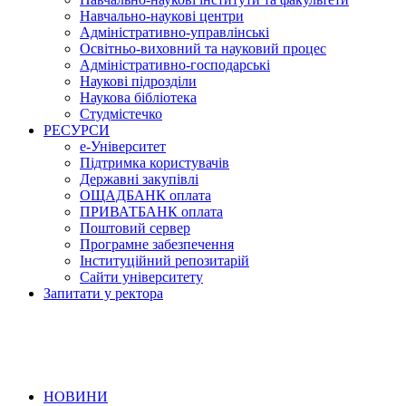
Навчально-наукові центри
Адміністративно-управлінські
Освітньо-виховний та науковий процес
Адміністративно-господарські
Наукові підрозділи
Наукова бібліотека
Студмістечко
РЕСУРСИ
е-Університет
Підтримка користувачів
Державні закупівлі
ОЩАДБАНК оплата
ПРИВАТБАНК оплата
Поштовий сервер
Програмне забезпечення
Інституційний репозитарій
Сайти університету
Запитати у ректора
НОВИНИ