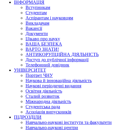
ІНФОРМАЦІЯ
Вступникам
Студентам
Аспірантам і науковцям
Викладачам
Вакансії
Документи
Цікаво про науку
ВАША БЕЗПЕКА
ВАРТО ЗНАТИ!
АНТИКОРУПЦІЙНА ДІЯЛЬНІСТЬ
Доступ до публічної інформації
Телефонний довідник
УНІВЕРСИТЕТ
Портрет ЧНУ
Наукова й інноваційна діяльність
Наукові періодичні видання
Освітня діяльність
Сталий розвиток
Міжнародна діяльність
Студентська рада
Асоціація випускників
ПІДРОЗДІЛИ
Навчально-наукові інститути та факультети
Навчально-наукові центри