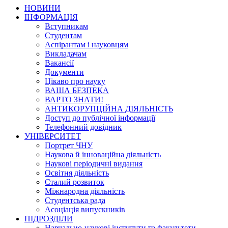
НОВИНИ
ІНФОРМАЦІЯ
Вступникам
Студентам
Аспірантам і науковцям
Викладачам
Вакансії
Документи
Цікаво про науку
ВАША БЕЗПЕКА
ВАРТО ЗНАТИ!
АНТИКОРУПЦІЙНА ДІЯЛЬНІСТЬ
Доступ до публічної інформації
Телефонний довідник
УНІВЕРСИТЕТ
Портрет ЧНУ
Наукова й інноваційна діяльність
Наукові періодичні видання
Освітня діяльність
Сталий розвиток
Міжнародна діяльність
Студентська рада
Асоціація випускників
ПІДРОЗДІЛИ
Навчально-наукові інститути та факультети