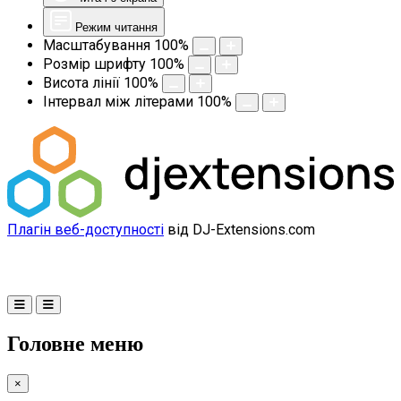
Режим читання
Масштабування
100
%
Розмір шрифту
100
%
Висота лінії
100
%
Інтервал між літерами
100
%
Плагін веб-доступності
від DJ-Extensions.com
Головне меню
×