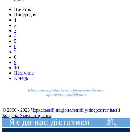
Початок
Попередня
1
2
3
4
5
6
7
8
9
10
Наступна
Кінець
© 2006 - 2026
Черкаський національний університет імені
Богдана Хмельницького