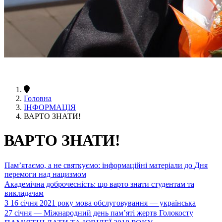
Головна
ІНФОРМАЦІЯ
ВАРТО ЗНАТИ!
ВАРТО ЗНАТИ!
Пам’ятаємо, а не святкуємо: інформаційні матеріали до Дня
перемоги над нацизмом
Академічна доброчесність: що варто знати студентам та
викладачам
З 16 січня 2021 року мова обслуговування — українська
27 січня — Міжнародний день пам’яті жертв Голокосту