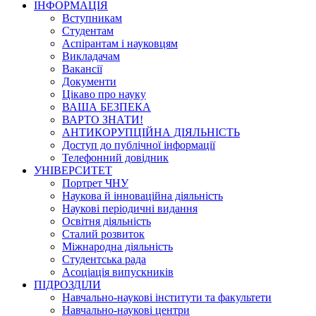
ІНФОРМАЦІЯ
Вступникам
Студентам
Аспірантам і науковцям
Викладачам
Вакансії
Документи
Цікаво про науку
ВАША БЕЗПЕКА
ВАРТО ЗНАТИ!
АНТИКОРУПЦІЙНА ДІЯЛЬНІСТЬ
Доступ до публічної інформації
Телефонний довідник
УНІВЕРСИТЕТ
Портрет ЧНУ
Наукова й інноваційна діяльність
Наукові періодичні видання
Освітня діяльність
Сталий розвиток
Міжнародна діяльність
Студентська рада
Асоціація випускників
ПІДРОЗДІЛИ
Навчально-наукові інститути та факультети
Навчально-наукові центри