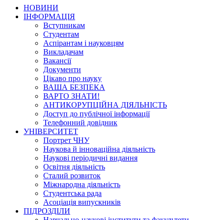
НОВИНИ
ІНФОРМАЦІЯ
Вступникам
Студентам
Аспірантам і науковцям
Викладачам
Вакансії
Документи
Цікаво про науку
ВАША БЕЗПЕКА
ВАРТО ЗНАТИ!
АНТИКОРУПЦІЙНА ДІЯЛЬНІСТЬ
Доступ до публічної інформації
Телефонний довідник
УНІВЕРСИТЕТ
Портрет ЧНУ
Наукова й інноваційна діяльність
Наукові періодичні видання
Освітня діяльність
Сталий розвиток
Міжнародна діяльність
Студентська рада
Асоціація випускників
ПІДРОЗДІЛИ
Навчально-наукові інститути та факультети