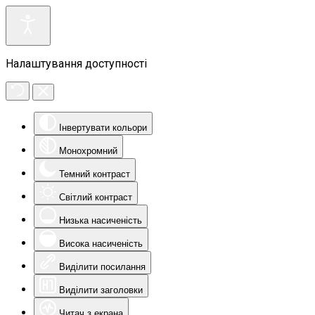
Налаштування доступності
Інвертувати кольори
Монохромний
Темний контраст
Світлий контраст
Низька насиченість
Висока насиченість
Виділити посилання
Виділити заголовки
Читач з екрана