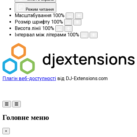
Режим читання
Масштабування
100
%
Розмір шрифту
100
%
Висота лінії
100
%
Інтервал між літерами
100
%
Плагін веб-доступності
від DJ-Extensions.com
Головне меню
×