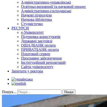
Адміністративно-управлінські
Освітньо-виховний та науковий процес
Адміністративно-господарські
Наукові підрозділи
Наукова бібліотека
Студмістечко
РЕСУРСИ
е-Університет
Підтримка користувачів
Державні закупівлі
ОЩАДБАНК оплата
ПРИВАТБАНК оплата
Поштовий сервер
Програмне забезпечення
Інституційний репозитарій
Сайти університету
Запитати у ректора
Пошук...
Пошук