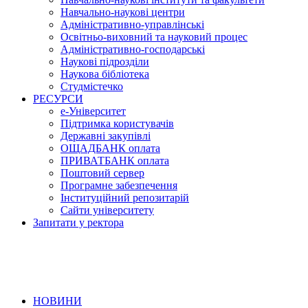
Навчально-наукові центри
Адміністративно-управлінські
Освітньо-виховний та науковий процес
Адміністративно-господарські
Наукові підрозділи
Наукова бібліотека
Студмістечко
РЕСУРСИ
е-Університет
Підтримка користувачів
Державні закупівлі
ОЩАДБАНК оплата
ПРИВАТБАНК оплата
Поштовий сервер
Програмне забезпечення
Інституційний репозитарій
Сайти університету
Запитати у ректора
НОВИНИ