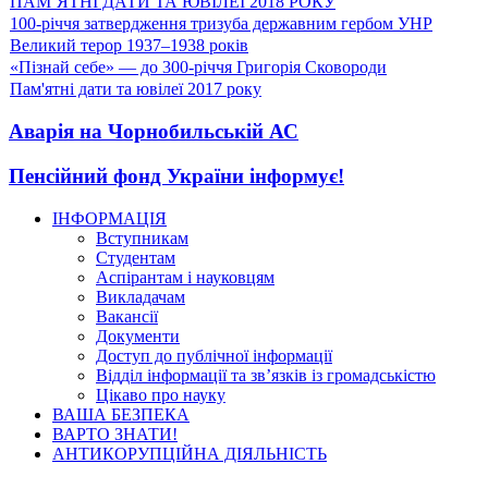
ПАМ’ЯТНІ ДАТИ ТА ЮВІЛЕЇ 2018 РОКУ
100-річчя затвердження тризуба державним гербом УНР
Великий терор 1937–1938 років
«Пізнай себе» — до 300-річчя Григорія Сковороди
Пам'ятні дати та ювілеї 2017 року
Аварія на Чорнобильській АС
Пенсійний фонд України інформує!
ІНФОРМАЦІЯ
Вступникам
Студентам
Аспірантам і науковцям
Викладачам
Вакансії
Документи
Доступ до публічної інформації
Відділ інформації та зв’язків із громадськістю
Цікаво про науку
ВАША БЕЗПЕКА
ВАРТО ЗНАТИ!
АНТИКОРУПЦІЙНА ДІЯЛЬНІСТЬ