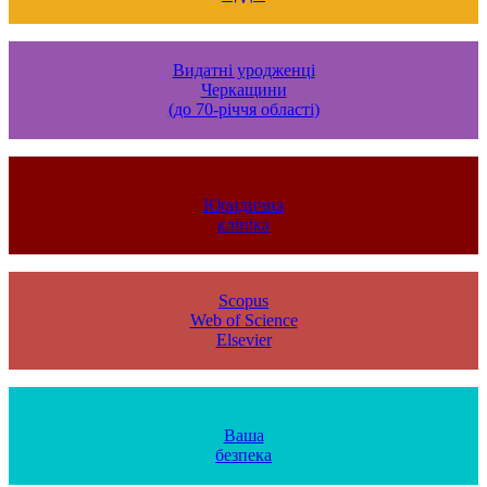
Видатні уродженці
Черкащини
(до 70-річчя області)
Юридична
клініка
Scopus
Web of Science
Elsevier
Ваша
безпека