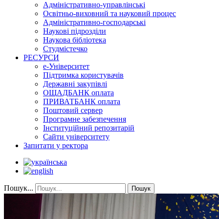
Адміністративно-управлінські
Освітньо-виховний та науковий процес
Адміністративно-господарські
Наукові підрозділи
Наукова бібліотека
Студмістечко
РЕСУРСИ
е-Університет
Підтримка користувачів
Державні закупівлі
ОЩАДБАНК оплата
ПРИВАТБАНК оплата
Поштовий сервер
Програмне забезпечення
Інституційний репозитарій
Сайти університету
Запитати у ректора
Пошук...
Пошук