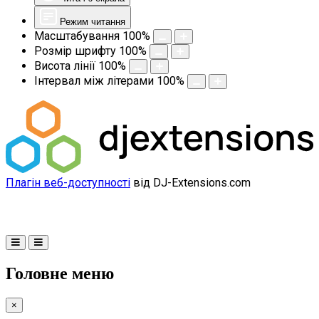
Режим читання
Масштабування
100
%
Розмір шрифту
100
%
Висота лінії
100
%
Інтервал між літерами
100
%
Плагін веб-доступності
від DJ-Extensions.com
Головне меню
×