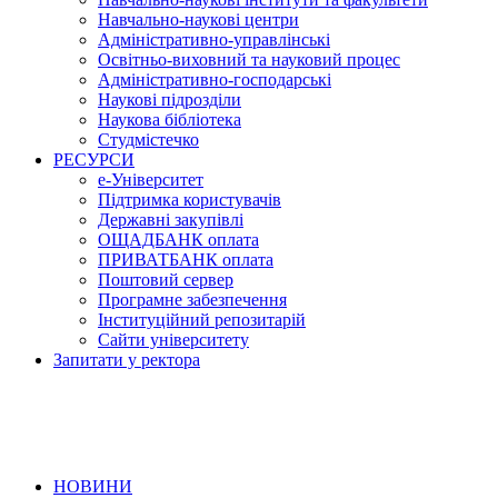
Навчально-наукові центри
Адміністративно-управлінські
Освітньо-виховний та науковий процес
Адміністративно-господарські
Наукові підрозділи
Наукова бібліотека
Студмістечко
РЕСУРСИ
е-Університет
Підтримка користувачів
Державні закупівлі
ОЩАДБАНК оплата
ПРИВАТБАНК оплата
Поштовий сервер
Програмне забезпечення
Інституційний репозитарій
Сайти університету
Запитати у ректора
НОВИНИ