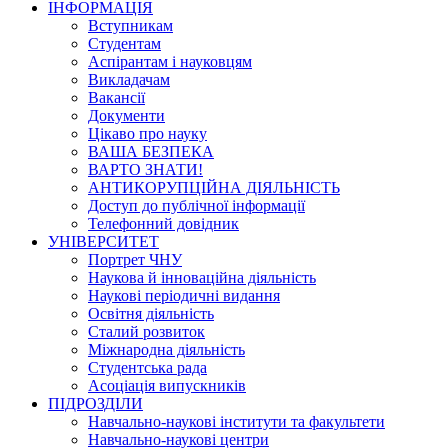
ІНФОРМАЦІЯ
Вступникам
Студентам
Аспірантам і науковцям
Викладачам
Вакансії
Документи
Цікаво про науку
ВАША БЕЗПЕКА
ВАРТО ЗНАТИ!
АНТИКОРУПЦІЙНА ДІЯЛЬНІСТЬ
Доступ до публічної інформації
Телефонний довідник
УНІВЕРСИТЕТ
Портрет ЧНУ
Наукова й інноваційна діяльність
Наукові періодичні видання
Освітня діяльність
Сталий розвиток
Міжнародна діяльність
Студентська рада
Асоціація випускників
ПІДРОЗДІЛИ
Навчально-наукові інститути та факультети
Навчально-наукові центри