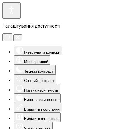
Налаштування доступності
Інвертувати кольори
Монохромний
Темний контраст
Світлий контраст
Низька насиченість
Висока насиченість
Виділити посилання
Виділити заголовки
Читач з екрана