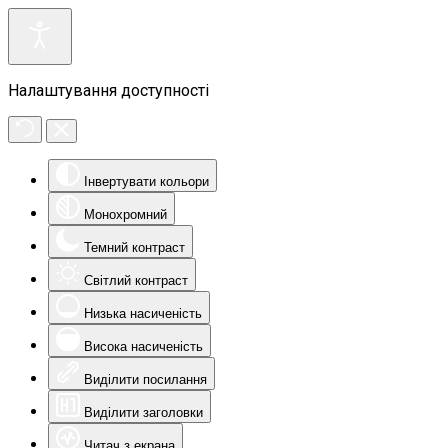
Налаштування доступності
Інвертувати кольори
Монохромний
Темний контраст
Світлий контраст
Низька насиченість
Висока насиченість
Виділити посилання
Виділити заголовки
Читач з екрана