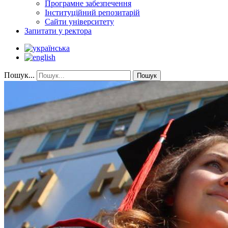
Програмне забезпечення
Інституційний репозитарій
Сайти університету
Запитати у ректора
Пошук...
Пошук