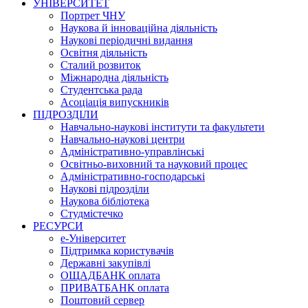
УНІВЕРСИТЕТ
Портрет ЧНУ
Наукова й інноваційна діяльність
Наукові періодичні видання
Освітня діяльність
Сталий розвиток
Міжнародна діяльність
Студентська рада
Асоціація випускників
ПІДРОЗДІЛИ
Навчально-наукові інститути та факультети
Навчально-наукові центри
Адміністративно-управлінські
Освітньо-виховний та науковий процес
Адміністративно-господарські
Наукові підрозділи
Наукова бібліотека
Студмістечко
РЕСУРСИ
е-Університет
Підтримка користувачів
Державні закупівлі
ОЩАДБАНК оплата
ПРИВАТБАНК оплата
Поштовий сервер