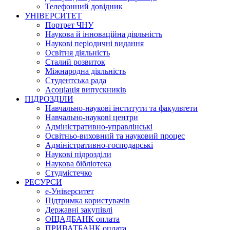
Телефонний довідник
УНІВЕРСИТЕТ
Портрет ЧНУ
Наукова й інноваційна діяльність
Наукові періодичні видання
Освітня діяльність
Сталий розвиток
Міжнародна діяльність
Студентська рада
Асоціація випускників
ПІДРОЗДІЛИ
Навчально-наукові інститути та факультети
Навчально-наукові центри
Адміністративно-управлінські
Освітньо-виховний та науковий процес
Адміністративно-господарські
Наукові підрозділи
Наукова бібліотека
Студмістечко
РЕСУРСИ
е-Університет
Підтримка користувачів
Державні закупівлі
ОЩАДБАНК оплата
ПРИВАТБАНК оплата