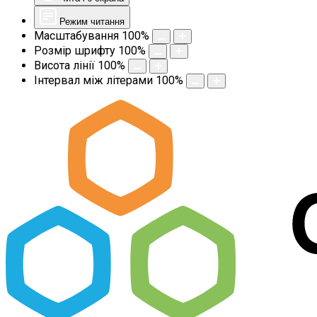
Режим читання
Масштабування
100
%
Розмір шрифту
100
%
Висота лінії
100
%
Інтервал між літерами
100
%