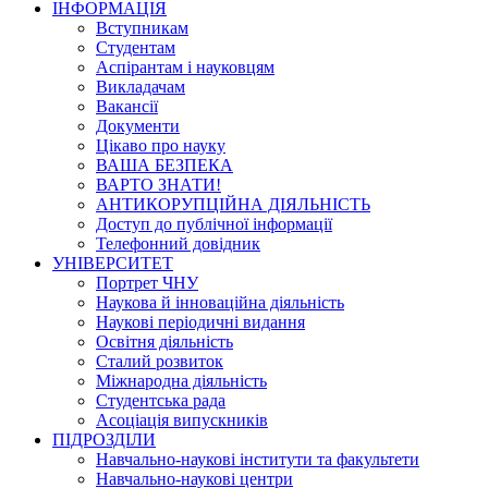
ІНФОРМАЦІЯ
Вступникам
Студентам
Аспірантам і науковцям
Викладачам
Вакансії
Документи
Цікаво про науку
ВАША БЕЗПЕКА
ВАРТО ЗНАТИ!
АНТИКОРУПЦІЙНА ДІЯЛЬНІСТЬ
Доступ до публічної інформації
Телефонний довідник
УНІВЕРСИТЕТ
Портрет ЧНУ
Наукова й інноваційна діяльність
Наукові періодичні видання
Освітня діяльність
Сталий розвиток
Міжнародна діяльність
Студентська рада
Асоціація випускників
ПІДРОЗДІЛИ
Навчально-наукові інститути та факультети
Навчально-наукові центри