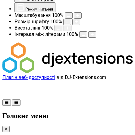
Режим читання
Масштабування
100
%
Розмір шрифту
100
%
Висота лінії
100
%
Інтервал між літерами
100
%
Плагін веб-доступності
від DJ-Extensions.com
Головне меню
×