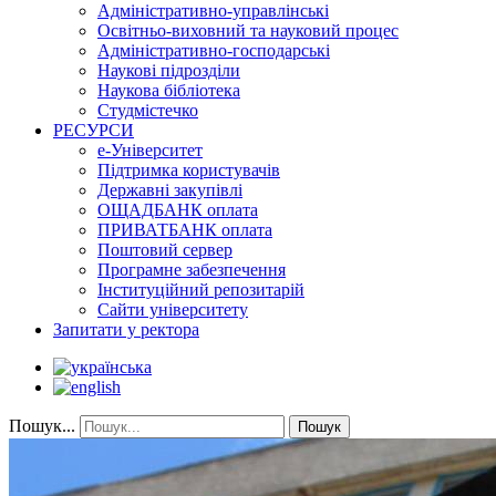
Адміністративно-управлінські
Освітньо-виховний та науковий процес
Адміністративно-господарські
Наукові підрозділи
Наукова бібліотека
Студмістечко
РЕСУРСИ
е-Університет
Підтримка користувачів
Державні закупівлі
ОЩАДБАНК оплата
ПРИВАТБАНК оплата
Поштовий сервер
Програмне забезпечення
Інституційний репозитарій
Сайти університету
Запитати у ректора
Пошук...
Пошук