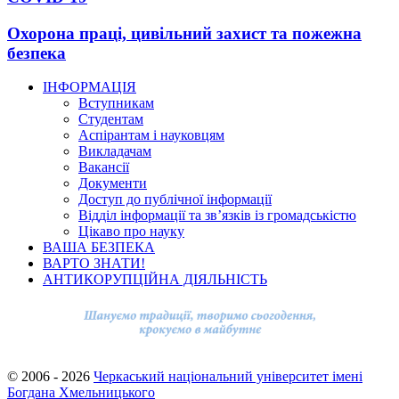
Охорона праці, цивільний захист та пожежна
безпека
ІНФОРМАЦІЯ
Вступникам
Студентам
Аспірантам і науковцям
Викладачам
Вакансії
Документи
Доступ до публічної інформації
Відділ інформації та зв’язків із громадськістю
Цікаво про науку
ВАША БЕЗПЕКА
ВАРТО ЗНАТИ!
АНТИКОРУПЦІЙНА ДІЯЛЬНІСТЬ
© 2006 - 2026
Черкаський національний університет імені
Богдана Хмельницького