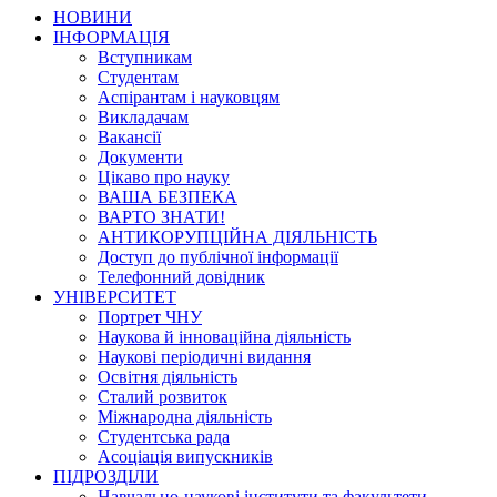
НОВИНИ
ІНФОРМАЦІЯ
Вступникам
Студентам
Аспірантам і науковцям
Викладачам
Вакансії
Документи
Цікаво про науку
ВАША БЕЗПЕКА
ВАРТО ЗНАТИ!
АНТИКОРУПЦІЙНА ДІЯЛЬНІСТЬ
Доступ до публічної інформації
Телефонний довідник
УНІВЕРСИТЕТ
Портрет ЧНУ
Наукова й інноваційна діяльність
Наукові періодичні видання
Освітня діяльність
Сталий розвиток
Міжнародна діяльність
Студентська рада
Асоціація випускників
ПІДРОЗДІЛИ
Навчально-наукові інститути та факультети