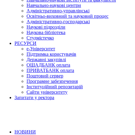
Навчально-наукові центри
Адміністративно-управлінські
Освітньо-виховний та науковий процес
Адміністративно-господарські
Наукові підрозділи
Наукова бібліотека
Студмістечко
РЕСУРСИ
е-Університет
Підтримка користувачів
Державні закупівлі
ОЩАДБАНК оплата
ПРИВАТБАНК оплата
Поштовий сервер
Програмне забезпечення
Інституційний репозитарій
Сайти університету
Запитати у ректора
НОВИНИ