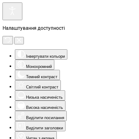
Налаштування доступності
Інвертувати кольори
Монохромний
Темний контраст
Світлий контраст
Низька насиченість
Висока насиченість
Виділити посилання
Виділити заголовки
Читач з екрана