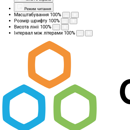
Режим читання
Масштабування
100
%
Розмір шрифту
100
%
Висота лінії
100
%
Інтервал між літерами
100
%