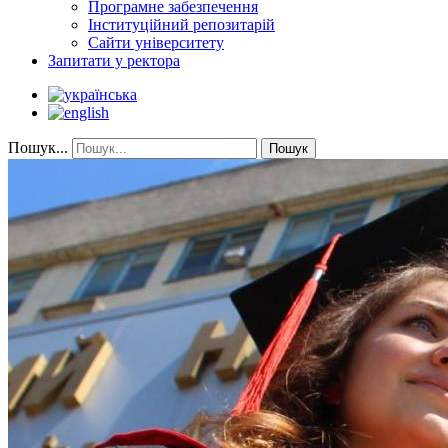
Програмне забезпечення
Інституційний репозитарій
Сайти університету
Запитати у ректора
Пошук...
Пошук