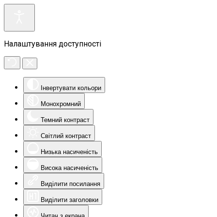
Налаштування доступності
Інвертувати кольори
Монохромний
Темний контраст
Світлий контраст
Низька насиченість
Висока насиченість
Виділити посилання
Виділити заголовки
Читач з екрана