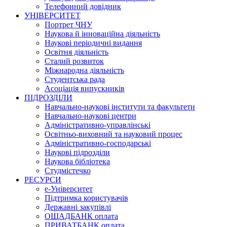
Телефонний довідник
УНІВЕРСИТЕТ
Портрет ЧНУ
Наукова й інноваційна діяльність
Наукові періодичні видання
Освітня діяльність
Сталий розвиток
Міжнародна діяльність
Студентська рада
Асоціація випускників
ПІДРОЗДІЛИ
Навчально-наукові інститути та факультети
Навчально-наукові центри
Адміністративно-управлінські
Освітньо-виховний та науковий процес
Адміністративно-господарські
Наукові підрозділи
Наукова бібліотека
Студмістечко
РЕСУРСИ
е-Університет
Підтримка користувачів
Державні закупівлі
ОЩАДБАНК оплата
ПРИВАТБАНК оплата