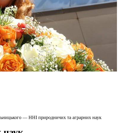
ельницького — ННІ природничих та аграрних наук
 наук