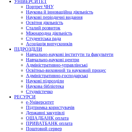
УНІВЕРСИТЕТ
Портрет ЧНУ
Наукова й інноваційна діяльність
Наукові періодичні видання
Освітня діяльність
Сталий розвиток
Міжнародна діяльність
Студентська рада
Асоціація випускників
ПІДРОЗДІЛИ
Навчально-наукові інститути та факультети
Навчально-наукові центри
Адміністративно-управлінські
Освітньо-виховний та науковий процес
Адміністративно-господарські
Наукові підрозділи
Наукова бібліотека
Студмістечко
РЕСУРСИ
е-Університет
Підтримка користувачів
Державні закупівлі
ОЩАДБАНК оплата
ПРИВАТБАНК оплата
Поштовий сервер