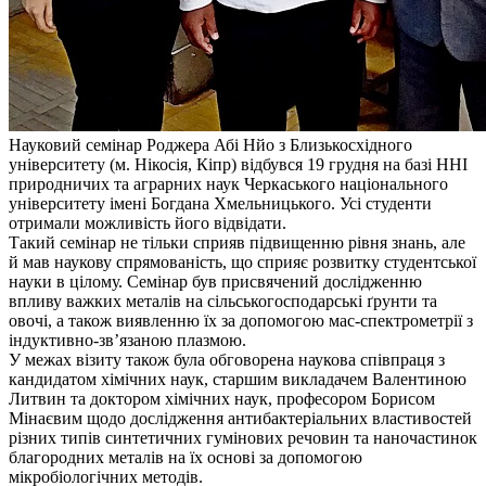
Науковий семінар Роджера Абі Нйо з Близькосхідного
університету (м. Нікосія, Кіпр) відбувся 19 грудня на базі ННІ
природничих та аграрних наук Черкаського національного
університету імені Богдана Хмельницького. Усі студенти
отримали можливість його відвідати.
Такий семінар не тільки сприяв підвищенню рівня знань, але
й мав наукову спрямованість, що cприяє розвитку студентської
науки в цілому. Семінар був присвячений дослідженню
впливу важких металів на сільськогосподарські ґрунти та
овочі, а також виявленню їх за допомогою мас-спектрометрії з
індуктивно-зв’язаною плазмою.
У межах візиту також була обговорена наукова співпраця з
кандидатом хімічних наук, старшим викладачем Валентиною
Литвин та доктором хімічних наук, професором Борисом
Мінаєвим щодо дослідження антибактеріальних властивостей
різних типів синтетичних гумінових речовин та наночастинок
благородних металів на їх основі за допомогою
мікробіологічних методів.