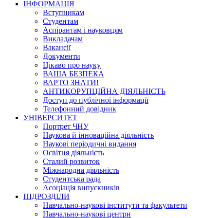
ІНФОРМАЦІЯ
Вступникам
Студентам
Аспірантам і науковцям
Викладачам
Вакансії
Документи
Цікаво про науку
ВАША БЕЗПЕКА
ВАРТО ЗНАТИ!
АНТИКОРУПЦІЙНА ДІЯЛЬНІСТЬ
Доступ до публічної інформації
Телефонний довідник
УНІВЕРСИТЕТ
Портрет ЧНУ
Наукова й інноваційна діяльність
Наукові періодичні видання
Освітня діяльність
Сталий розвиток
Міжнародна діяльність
Студентська рада
Асоціація випускників
ПІДРОЗДІЛИ
Навчально-наукові інститути та факультети
Навчально-наукові центри