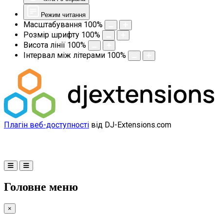
Режим читання
Масштабування
100
%
Розмір шрифту
100
%
Висота лінії
100
%
Інтервал між літерами
100
%
Плагін веб-доступності
від DJ-Extensions.com
Головне меню
×