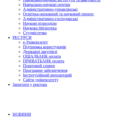
Навчально-наукові центри
Адміністративно-управлінські
Освітньо-виховний та науковий процес
Адміністративно-господарські
Наукові підрозділи
Наукова бібліотека
Студмістечко
РЕСУРСИ
е-Університет
Підтримка користувачів
Державні закупівлі
ОЩАДБАНК оплата
ПРИВАТБАНК оплата
Поштовий сервер
Програмне забезпечення
Інституційний репозитарій
Сайти університету
Запитати у ректора
НОВИНИ