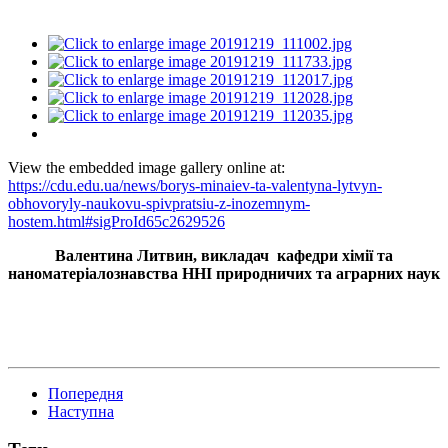
View the embedded image gallery online at:
https://cdu.edu.ua/news/borys-minaiev-ta-valentyna-lytvyn-
obhovoryly-naukovu-spivpratsiu-z-inozemnym-
hostem.html#sigProId65c2629526
Валентина Литвин, викладач кафедри хімії та
наноматеріалознавства ННІ природничих та аграрних наук
Попередня
Наступна