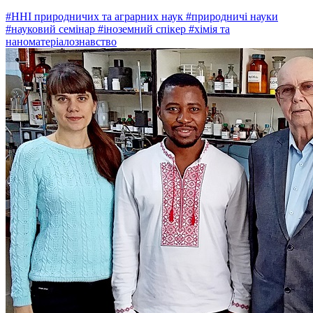
#ННІ природничих та аграрних наук
#природничі науки
#науковий семінар
#іноземний спікер
#хімія та
наноматеріалознавство