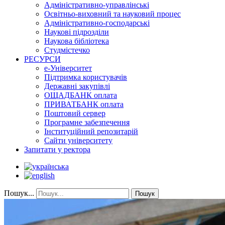
Адміністративно-управлінські
Освітньо-виховний та науковий процес
Адміністративно-господарські
Наукові підрозділи
Наукова бібліотека
Студмістечко
РЕСУРСИ
е-Університет
Підтримка користувачів
Державні закупівлі
ОЩАДБАНК оплата
ПРИВАТБАНК оплата
Поштовий сервер
Програмне забезпечення
Інституційний репозитарій
Сайти університету
Запитати у ректора
Пошук...
Пошук