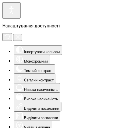
Налаштування доступності
Інвертувати кольори
Монохромний
Темний контраст
Світлий контраст
Низька насиченість
Висока насиченість
Виділити посилання
Виділити заголовки
Читач з екрана