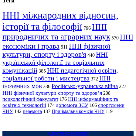
Теги
ННІ міжнародних відносин,
історії та філософії
ННІ
796
природничих та аграрних наук
ННІ
570
економіки і права
ННІ фізичної
511
культури, спорту і здоров'я
ННІ
440
української філології та соціальних
комунікацій
ННІ педагогічної освіти,
385
соціальної роботи і мистецтва
ННІ
372
іноземних мов
Російсько-українська війна
336
227
ННІ фізичної культури спорту та здоров’я
208
психологічний факультет
ННІ інформаційних та
176
освітніх технологій
допомога ЗСУ
спортсмени
174
166
ЧНУ
перемога
142
137
Приймальна комісія ЧНУ
119
АРХІВ НОВИН