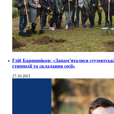
Гліб Баришніков: «Запам’яталися студентські
стипендії та складання сесії»
27.10.2021