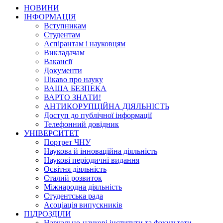
НОВИНИ
ІНФОРМАЦІЯ
Вступникам
Студентам
Аспірантам і науковцям
Викладачам
Вакансії
Документи
Цікаво про науку
ВАША БЕЗПЕКА
ВАРТО ЗНАТИ!
АНТИКОРУПЦІЙНА ДІЯЛЬНІСТЬ
Доступ до публічної інформації
Телефонний довідник
УНІВЕРСИТЕТ
Портрет ЧНУ
Наукова й інноваційна діяльність
Наукові періодичні видання
Освітня діяльність
Сталий розвиток
Міжнародна діяльність
Студентська рада
Асоціація випускників
ПІДРОЗДІЛИ
Навчально-наукові інститути та факультети