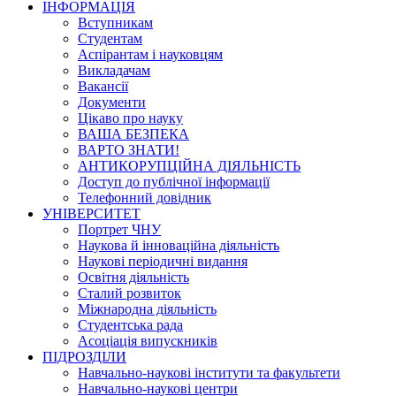
ІНФОРМАЦІЯ
Вступникам
Студентам
Аспірантам і науковцям
Викладачам
Вакансії
Документи
Цікаво про науку
ВАША БЕЗПЕКА
ВАРТО ЗНАТИ!
АНТИКОРУПЦІЙНА ДІЯЛЬНІСТЬ
Доступ до публічної інформації
Телефонний довідник
УНІВЕРСИТЕТ
Портрет ЧНУ
Наукова й інноваційна діяльність
Наукові періодичні видання
Освітня діяльність
Сталий розвиток
Міжнародна діяльність
Студентська рада
Асоціація випускників
ПІДРОЗДІЛИ
Навчально-наукові інститути та факультети
Навчально-наукові центри