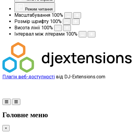
Режим читання
Масштабування
100
%
Розмір шрифту
100
%
Висота лінії
100
%
Інтервал між літерами
100
%
Плагін веб-доступності
від DJ-Extensions.com
Головне меню
×