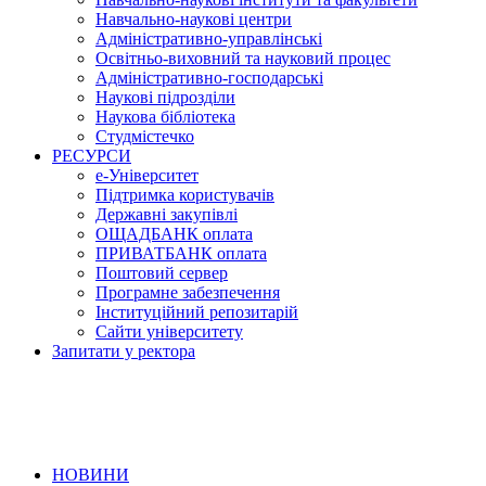
Навчально-наукові центри
Адміністративно-управлінські
Освітньо-виховний та науковий процес
Адміністративно-господарські
Наукові підрозділи
Наукова бібліотека
Студмістечко
РЕСУРСИ
е-Університет
Підтримка користувачів
Державні закупівлі
ОЩАДБАНК оплата
ПРИВАТБАНК оплата
Поштовий сервер
Програмне забезпечення
Інституційний репозитарій
Сайти університету
Запитати у ректора
НОВИНИ