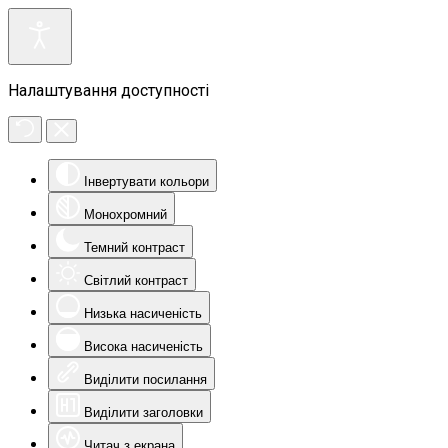
Налаштування доступності
Інвертувати кольори
Монохромний
Темний контраст
Світлий контраст
Низька насиченість
Висока насиченість
Виділити посилання
Виділити заголовки
Читач з екрана