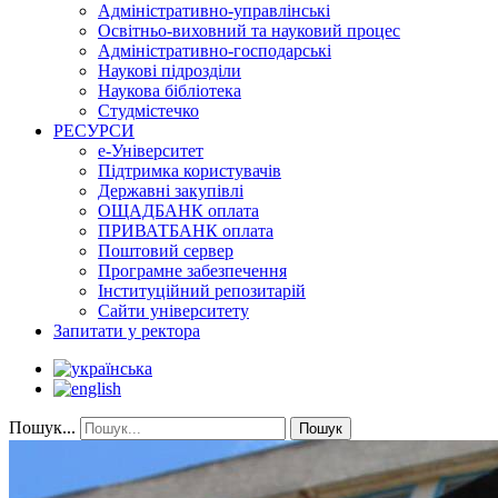
Адміністративно-управлінські
Освітньо-виховний та науковий процес
Адміністративно-господарські
Наукові підрозділи
Наукова бібліотека
Студмістечко
РЕСУРСИ
е-Університет
Підтримка користувачів
Державні закупівлі
ОЩАДБАНК оплата
ПРИВАТБАНК оплата
Поштовий сервер
Програмне забезпечення
Інституційний репозитарій
Сайти університету
Запитати у ректора
Пошук...
Пошук