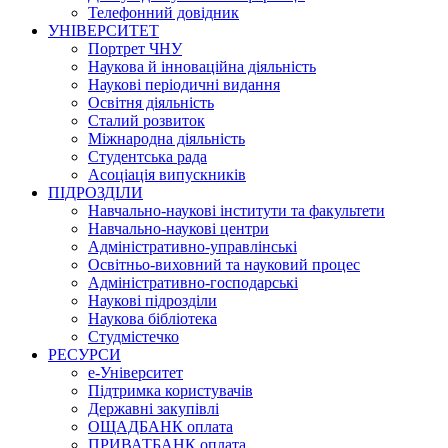
Телефонний довідник
УНІВЕРСИТЕТ
Портрет ЧНУ
Наукова й інноваційна діяльність
Наукові періодичні видання
Освітня діяльність
Сталий розвиток
Міжнародна діяльність
Студентська рада
Асоціація випускників
ПІДРОЗДІЛИ
Навчально-наукові інститути та факультети
Навчально-наукові центри
Адміністративно-управлінські
Освітньо-виховний та науковий процес
Адміністративно-господарські
Наукові підрозділи
Наукова бібліотека
Студмістечко
РЕСУРСИ
е-Університет
Підтримка користувачів
Державні закупівлі
ОЩАДБАНК оплата
ПРИВАТБАНК оплата