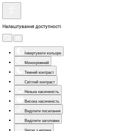
Налаштування доступності
Інвертувати кольори
Монохромний
Темний контраст
Світлий контраст
Низька насиченість
Висока насиченість
Виділити посилання
Виділити заголовки
Читач з екрана