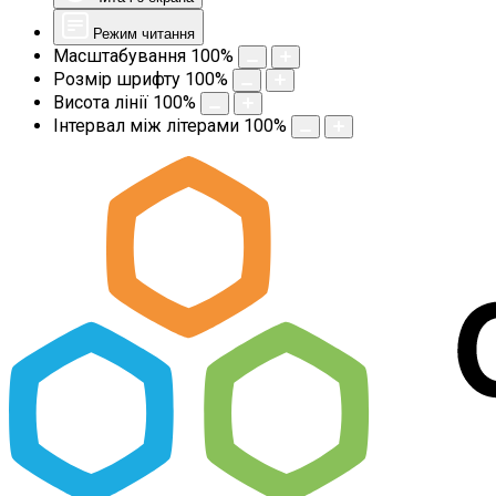
Режим читання
Масштабування
100
%
Розмір шрифту
100
%
Висота лінії
100
%
Інтервал між літерами
100
%