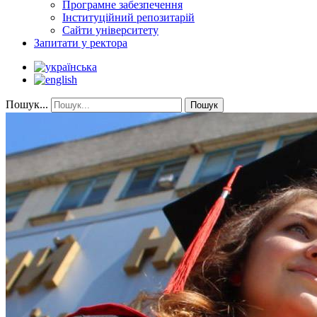
Програмне забезпечення
Інституційний репозитарій
Сайти університету
Запитати у ректора
Пошук...
Пошук