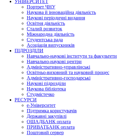
УНІВЕРСИТЕТ
Портрет ЧНУ
Наукова й інноваційна діяльність
Наукові періодичні видання
Освітня діяльність
Сталий розвиток
Міжнародна діяльність
Студентська рада
Асоціація випускників
ПІДРОЗДІЛИ
Навчально-наукові інститути та факультети
Навчально-наукові центри
Адміністративно-управлінські
Освітньо-виховний та науковий процес
Адміністративно-господарські
Наукові підрозділи
Наукова бібліотека
Студмістечко
РЕСУРСИ
е-Університет
Підтримка користувачів
Державні закупівлі
ОЩАДБАНК оплата
ПРИВАТБАНК оплата
Поштовий сервер