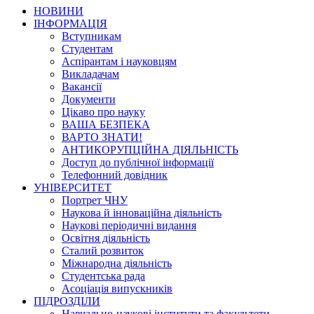
НОВИНИ
ІНФОРМАЦІЯ
Вступникам
Студентам
Аспірантам і науковцям
Викладачам
Вакансії
Документи
Цікаво про науку
ВАША БЕЗПЕКА
ВАРТО ЗНАТИ!
АНТИКОРУПЦІЙНА ДІЯЛЬНІСТЬ
Доступ до публічної інформації
Телефонний довідник
УНІВЕРСИТЕТ
Портрет ЧНУ
Наукова й інноваційна діяльність
Наукові періодичні видання
Освітня діяльність
Сталий розвиток
Міжнародна діяльність
Студентська рада
Асоціація випускників
ПІДРОЗДІЛИ
Навчально-наукові інститути та факультети