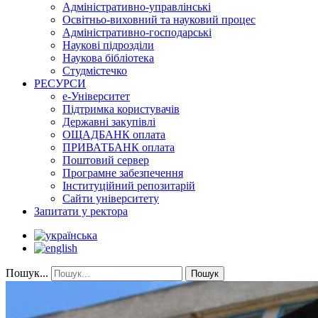
Адміністративно-управлінські
Освітньо-виховний та науковий процес
Адміністративно-господарські
Наукові підрозділи
Наукова бібліотека
Студмістечко
РЕСУРСИ
е-Університет
Підтримка користувачів
Державні закупівлі
ОЩАДБАНК оплата
ПРИВАТБАНК оплата
Поштовий сервер
Програмне забезпечення
Інституційний репозитарій
Сайти університету
Запитати у ректора
Пошук...
Пошук