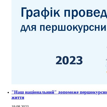
"Наш національний" допоможе першокурсник
життя
19.08.2023