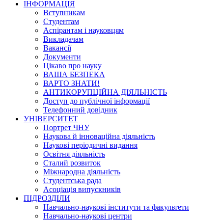
ІНФОРМАЦІЯ
Вступникам
Студентам
Аспірантам і науковцям
Викладачам
Вакансії
Документи
Цікаво про науку
ВАША БЕЗПЕКА
ВАРТО ЗНАТИ!
АНТИКОРУПЦІЙНА ДІЯЛЬНІСТЬ
Доступ до публічної інформації
Телефонний довідник
УНІВЕРСИТЕТ
Портрет ЧНУ
Наукова й інноваційна діяльність
Наукові періодичні видання
Освітня діяльність
Сталий розвиток
Міжнародна діяльність
Студентська рада
Асоціація випускників
ПІДРОЗДІЛИ
Навчально-наукові інститути та факультети
Навчально-наукові центри