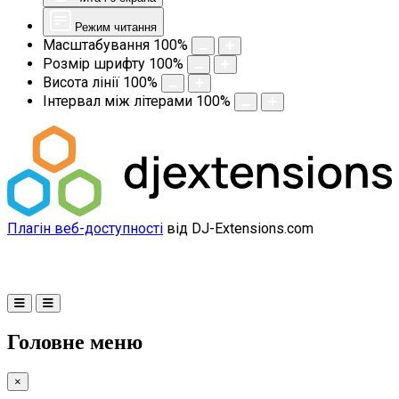
Режим читання
Масштабування
100
%
Розмір шрифту
100
%
Висота лінії
100
%
Інтервал між літерами
100
%
Плагін веб-доступності
від DJ-Extensions.com
Головне меню
×