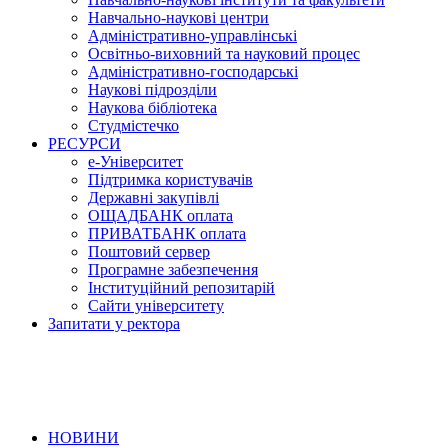
Навчально-наукові центри
Адміністративно-управлінські
Освітньо-виховний та науковий процес
Адміністративно-господарські
Наукові підрозділи
Наукова бібліотека
Студмістечко
РЕСУРСИ
е-Університет
Підтримка користувачів
Державні закупівлі
ОЩАДБАНК оплата
ПРИВАТБАНК оплата
Поштовий сервер
Програмне забезпечення
Інституційний репозитарій
Сайти університету
Запитати у ректора
НОВИНИ