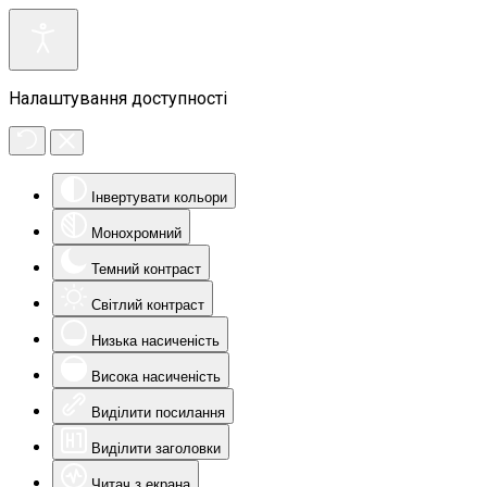
Налаштування доступності
Інвертувати кольори
Монохромний
Темний контраст
Світлий контраст
Низька насиченість
Висока насиченість
Виділити посилання
Виділити заголовки
Читач з екрана