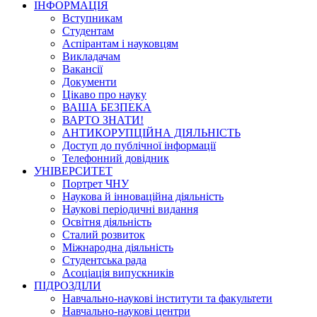
ІНФОРМАЦІЯ
Вступникам
Студентам
Аспірантам і науковцям
Викладачам
Вакансії
Документи
Цікаво про науку
ВАША БЕЗПЕКА
ВАРТО ЗНАТИ!
АНТИКОРУПЦІЙНА ДІЯЛЬНІСТЬ
Доступ до публічної інформації
Телефонний довідник
УНІВЕРСИТЕТ
Портрет ЧНУ
Наукова й інноваційна діяльність
Наукові періодичні видання
Освітня діяльність
Сталий розвиток
Міжнародна діяльність
Студентська рада
Асоціація випускників
ПІДРОЗДІЛИ
Навчально-наукові інститути та факультети
Навчально-наукові центри