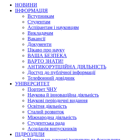
НОВИНИ
ІНФОРМАЦІЯ
Вступникам
Студентам
Аспірантам і науковцям
Викладачам
Вакансії
Документи
Цікаво про науку
ВАША БЕЗПЕКА
ВАРТО ЗНАТИ!
АНТИКОРУПЦІЙНА ДІЯЛЬНІСТЬ
Доступ до публічної інформації
Телефонний довідник
УНІВЕРСИТЕТ
Портрет ЧНУ
Наукова й інноваційна діяльність
Наукові періодичні видання
Освітня діяльність
Сталий розвиток
Міжнародна діяльність
Студентська рада
Асоціація випускників
ПІДРОЗДІЛИ
Навчально-наукові інститути та факультети