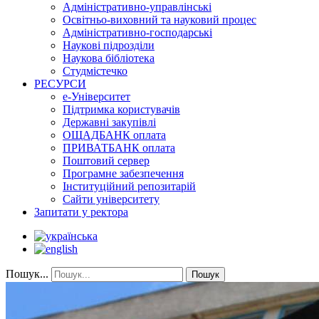
Адміністративно-управлінські
Освітньо-виховний та науковий процес
Адміністративно-господарські
Наукові підрозділи
Наукова бібліотека
Студмістечко
РЕСУРСИ
е-Університет
Підтримка користувачів
Державні закупівлі
ОЩАДБАНК оплата
ПРИВАТБАНК оплата
Поштовий сервер
Програмне забезпечення
Інституційний репозитарій
Сайти університету
Запитати у ректора
Пошук...
Пошук