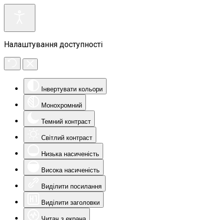
Налаштування доступності
Інвертувати кольори
Монохромний
Темний контраст
Світлий контраст
Низька насиченість
Висока насиченість
Виділити посилання
Виділити заголовки
Читач з екрана