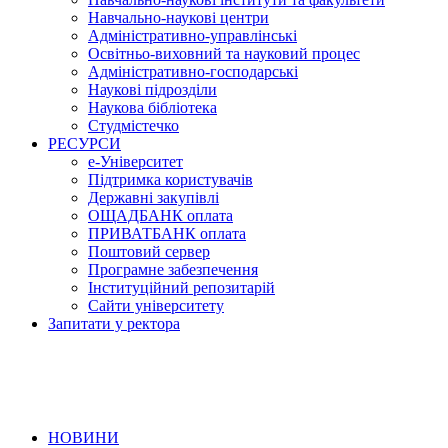
Навчально-наукові центри
Адміністративно-управлінські
Освітньо-виховний та науковий процес
Адміністративно-господарські
Наукові підрозділи
Наукова бібліотека
Студмістечко
РЕСУРСИ
е-Університет
Підтримка користувачів
Державні закупівлі
ОЩАДБАНК оплата
ПРИВАТБАНК оплата
Поштовий сервер
Програмне забезпечення
Інституційний репозитарій
Сайти університету
Запитати у ректора
НОВИНИ