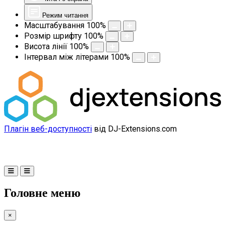
Режим читання
Масштабування
100
%
Розмір шрифту
100
%
Висота лінії
100
%
Інтервал між літерами
100
%
Плагін веб-доступності
від DJ-Extensions.com
Головне меню
×