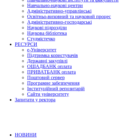
Навчально-наукові центри
Адміністративно-управлінські
Освітньо-виховний та науковий процес
Адміністративно-господарські
Наукові підрозділи
Наукова бібліотека
Студмістечко
РЕСУРСИ
е-Університет
Підтримка користувачів
Державні закупівлі
ОЩАДБАНК оплата
ПРИВАТБАНК оплата
Поштовий сервер
Програмне забезпечення
Інституційний репозитарій
Сайти університету
Запитати у ректора
НОВИНИ