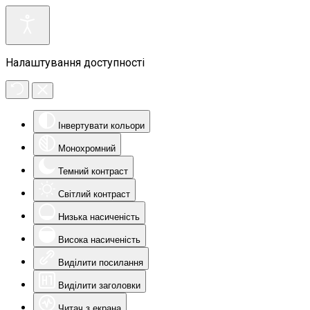
Налаштування доступності
Інвертувати кольори
Монохромний
Темний контраст
Світлий контраст
Низька насиченість
Висока насиченість
Виділити посилання
Виділити заголовки
Читач з екрана