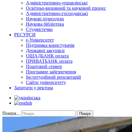
Адміністративно-управлінські
Освітньо-виховний та науковий процес
Адміністративно-господарські
Наукові підрозділи
Наукова бібліотека
Студмістечко
РЕСУРСИ
е-Університет
Підтримка користувачів
Державні закупівлі
ОЩАДБАНК оплата
ПРИВАТБАНК оплата
Поштовий сервер
Програмне забезпечення
Інституційний репозитарій
Сайти університету
Запитати у ректора
Пошук...
Пошук