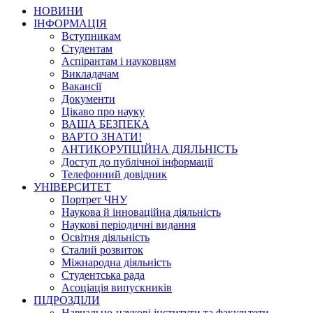
НОВИНИ
ІНФОРМАЦІЯ
Вступникам
Студентам
Аспірантам і науковцям
Викладачам
Вакансії
Документи
Цікаво про науку
ВАША БЕЗПЕКА
ВАРТО ЗНАТИ!
АНТИКОРУПЦІЙНА ДІЯЛЬНІСТЬ
Доступ до публічної інформації
Телефонний довідник
УНІВЕРСИТЕТ
Портрет ЧНУ
Наукова й інноваційна діяльність
Наукові періодичні видання
Освітня діяльність
Сталий розвиток
Міжнародна діяльність
Студентська рада
Асоціація випускників
ПІДРОЗДІЛИ
Навчально-наукові інститути та факультети