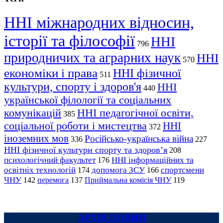
ННІ міжнародних відносин,
історії та філософії
ННІ
796
природничих та аграрних наук
ННІ
570
економіки і права
ННІ фізичної
511
культури, спорту і здоров'я
ННІ
440
української філології та соціальних
комунікацій
ННІ педагогічної освіти,
385
соціальної роботи і мистецтва
ННІ
372
іноземних мов
Російсько-українська війна
336
227
ННІ фізичної культури спорту та здоров’я
208
психологічний факультет
ННІ інформаційних та
176
освітніх технологій
допомога ЗСУ
спортсмени
174
166
ЧНУ
перемога
142
137
Приймальна комісія ЧНУ
119
АРХІВ НОВИН