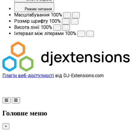
Режим читання
Масштабування
100
%
Розмір шрифту
100
%
Висота лінії
100
%
Інтервал між літерами
100
%
Плагін веб-доступності
від DJ-Extensions.com
Головне меню
×