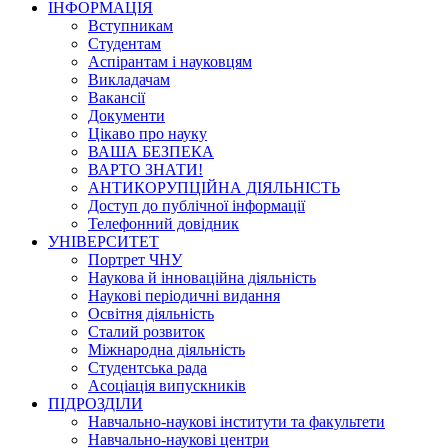
ІНФОРМАЦІЯ
Вступникам
Студентам
Аспірантам і науковцям
Викладачам
Вакансії
Документи
Цікаво про науку
ВАША БЕЗПЕКА
ВАРТО ЗНАТИ!
АНТИКОРУПЦІЙНА ДІЯЛЬНІСТЬ
Доступ до публічної інформації
Телефонний довідник
УНІВЕРСИТЕТ
Портрет ЧНУ
Наукова й інноваційна діяльність
Наукові періодичні видання
Освітня діяльність
Сталий розвиток
Міжнародна діяльність
Студентська рада
Асоціація випускників
ПІДРОЗДІЛИ
Навчально-наукові інститути та факультети
Навчально-наукові центри