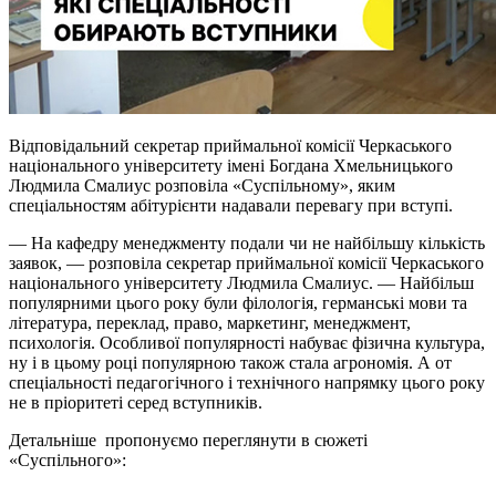
Відповідальний секретар приймальної комісії Черкаського
національного університету імені Богдана Хмельницького
Людмила Смалиус розповіла «Суспільному», яким
спеціальностям абітурієнти надавали перевагу при вступі.
— На кафедру менеджменту подали чи не найбільшу кількість
заявок, — розповіла секретар приймальної комісії Черкаського
національного університету Людмила Смалиус. — Найбільш
популярними цього року були філологія, германські мови та
література, переклад, право, маркетинг, менеджмент,
психологія. Особливої популярності набуває фізична культура,
ну і в цьому році популярною також стала агрономія. А от
спеціальності педагогічного і технічного напрямку цього року
не в пріоритеті серед вступників.
Детальніше пропонуємо переглянути в сюжеті
«Суспільного»: