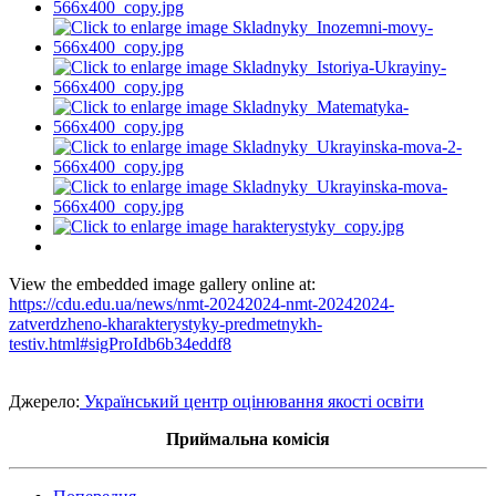
View the embedded image gallery online at:
https://cdu.edu.ua/news/nmt-20242024-nmt-20242024-
zatverdzheno-kharakterystyky-predmetnykh-
testiv.html#sigProIdb6b34eddf8
Джерело:
Український центр оцінювання якості освіти
Приймальна комісія