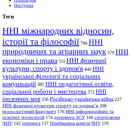
Попередня
Наступна
Теги
ННІ міжнародних відносин,
історії та філософії
ННІ
796
природничих та аграрних наук
ННІ
570
економіки і права
ННІ фізичної
511
культури, спорту і здоров'я
ННІ
440
української філології та соціальних
комунікацій
ННІ педагогічної освіти,
385
соціальної роботи і мистецтва
ННІ
372
іноземних мов
Російсько-українська війна
336
227
ННІ фізичної культури спорту та здоров’я
208
психологічний факультет
ННІ інформаційних та
176
освітніх технологій
допомога ЗСУ
спортсмени
174
166
ЧНУ
перемога
142
137
Приймальна комісія ЧНУ
119