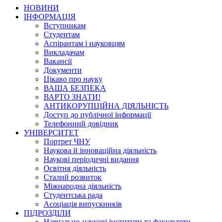
НОВИНИ
ІНФОРМАЦІЯ
Вступникам
Студентам
Аспірантам і науковцям
Викладачам
Вакансії
Документи
Цікаво про науку
ВАША БЕЗПЕКА
ВАРТО ЗНАТИ!
АНТИКОРУПЦІЙНА ДІЯЛЬНІСТЬ
Доступ до публічної інформації
Телефонний довідник
УНІВЕРСИТЕТ
Портрет ЧНУ
Наукова й інноваційна діяльність
Наукові періодичні видання
Освітня діяльність
Сталий розвиток
Міжнародна діяльність
Студентська рада
Асоціація випускників
ПІДРОЗДІЛИ
Навчально-наукові інститути та факультети