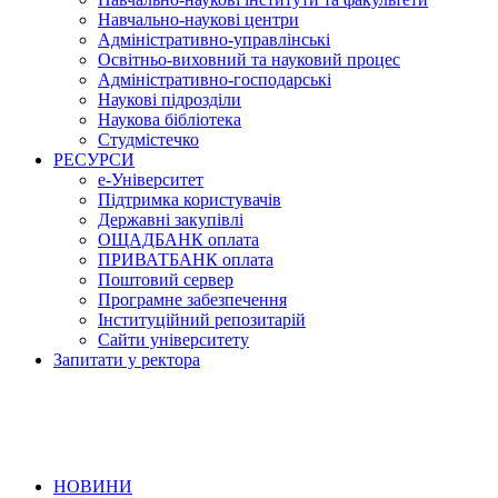
Навчально-наукові центри
Адміністративно-управлінські
Освітньо-виховний та науковий процес
Адміністративно-господарські
Наукові підрозділи
Наукова бібліотека
Студмістечко
РЕСУРСИ
е-Університет
Підтримка користувачів
Державні закупівлі
ОЩАДБАНК оплата
ПРИВАТБАНК оплата
Поштовий сервер
Програмне забезпечення
Інституційний репозитарій
Сайти університету
Запитати у ректора
НОВИНИ