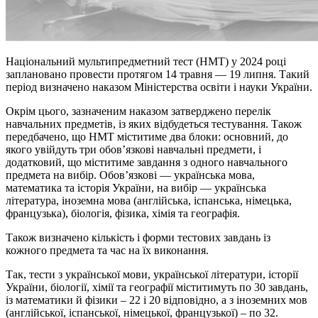
Національний мультипредметний тест (
НМТ
) у 2024 році
заплановано провести протягом 14 травня — 19 липня. Такий
період визначено наказом Міністерства освіти
і
науки України.
Окрім цього, зазначеним наказом затверджено перелік
навчальних предметів, із яких відбудеться тестування. Також
передбачено, що
НМТ
міститиме два блоки: основний, до
якого увійдуть три обов’язкові навчальні предмети, і
додатковий, що міститиме завдання з одного навчального
предмета на вибір. Обов’язкові — українська мова,
математика та історія України, на вибір — українська
література, іноземна мова (англійська, іспанська, німецька,
французька), біологія, фізика, хімія та географія.
Також визначено кількість і форми тестових завдань із
кожного предмета та час на їх виконання.
Так, тести з української мови, української літератури, історії
України, біології, хімії та географії міститимуть по 30 завдань,
із математики й фізики – 22 і 20 відповідно, а з іноземних мов
(англійської, іспанської, німецької, французької) – по 32.