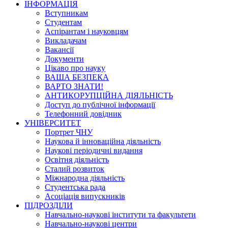
ІНФОРМАЦІЯ
Вступникам
Студентам
Аспірантам і науковцям
Викладачам
Вакансії
Документи
Цікаво про науку
ВАША БЕЗПЕКА
ВАРТО ЗНАТИ!
АНТИКОРУПЦІЙНА ДІЯЛЬНІСТЬ
Доступ до публічної інформації
Телефонний довідник
УНІВЕРСИТЕТ
Портрет ЧНУ
Наукова й інноваційна діяльність
Наукові періодичні видання
Освітня діяльність
Сталий розвиток
Міжнародна діяльність
Студентська рада
Асоціація випускників
ПІДРОЗДІЛИ
Навчально-наукові інститути та факультети
Навчально-наукові центри