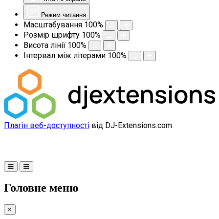
Режим читання
Масштабування
100
%
Розмір шрифту
100
%
Висота лінії
100
%
Інтервал між літерами
100
%
Плагін веб-доступності
від DJ-Extensions.com
Головне меню
×