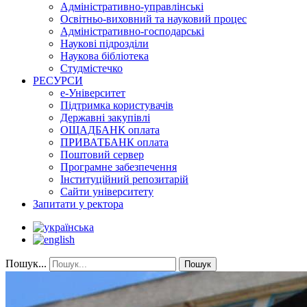
Адміністративно-управлінські
Освітньо-виховний та науковий процес
Адміністративно-господарські
Наукові підрозділи
Наукова бібліотека
Студмістечко
РЕСУРСИ
е-Університет
Підтримка користувачів
Державні закупівлі
ОЩАДБАНК оплата
ПРИВАТБАНК оплата
Поштовий сервер
Програмне забезпечення
Інституційний репозитарій
Сайти університету
Запитати у ректора
Пошук...
Пошук