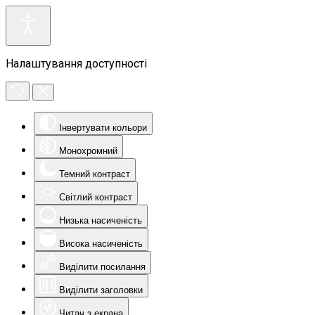
Налаштування доступності
Інвертувати кольори
Монохромний
Темний контраст
Світлий контраст
Низька насиченість
Висока насиченість
Виділити посилання
Виділити заголовки
Читач з екрана