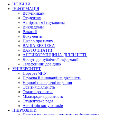
НОВИНИ
ІНФОРМАЦІЯ
Вступникам
Студентам
Аспірантам і науковцям
Викладачам
Вакансії
Документи
Цікаво про науку
ВАША БЕЗПЕКА
ВАРТО ЗНАТИ!
АНТИКОРУПЦІЙНА ДІЯЛЬНІСТЬ
Доступ до публічної інформації
Телефонний довідник
УНІВЕРСИТЕТ
Портрет ЧНУ
Наукова й інноваційна діяльність
Наукові періодичні видання
Освітня діяльність
Сталий розвиток
Міжнародна діяльність
Студентська рада
Асоціація випускників
ПІДРОЗДІЛИ
Навчально-наукові інститути та факультети