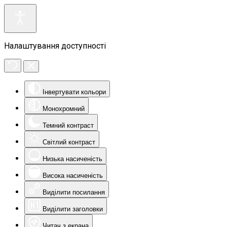
Налаштування доступності
Інвертувати кольори
Монохромний
Темний контраст
Світлий контраст
Низька насиченість
Висока насиченість
Виділити посилання
Виділити заголовки
Читач з екрана