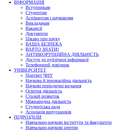
ІНФОРМАЦІЯ
Вступникам
Студентам
Аспірантам і науковцям
Викладачам
Вакансії
Документи
Цікаво про науку
ВАША БЕЗПЕКА
ВАРТО ЗНАТИ!
АНТИКОРУПЦІЙНА ДІЯЛЬНІСТЬ
Доступ до публічної інформації
Телефонний довідник
УНІВЕРСИТЕТ
Портрет ЧНУ
Наукова й інноваційна діяльність
Наукові періодичні видання
Освітня діяльність
Сталий розвиток
Міжнародна діяльність
Студентська рада
Асоціація випускників
ПІДРОЗДІЛИ
Навчально-наукові інститути та факультети
Навчально-наукові центри