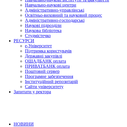
Навчально-наукові центри
Адміністративно-управлінські
Освітньо-виховний та науковий процес
Адміністративно-господарські
Наукові підрозділи
Наукова бібліотека
Студмістечко
РЕСУРСИ
е-Університет
Підтримка користувачів
Державні закупівлі
ОЩАДБАНК оплата
ПРИВАТБАНК оплата
Поштовий сервер
Програмне забезпечення
Інституційний репозитарій
Сайти університету
Запитати у ректора
НОВИНИ