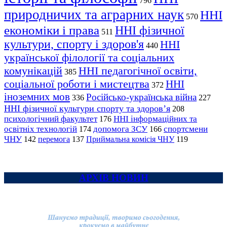
796
природничих та аграрних наук
ННІ
570
економіки і права
ННІ фізичної
511
культури, спорту і здоров'я
ННІ
440
української філології та соціальних
комунікацій
ННІ педагогічної освіти,
385
соціальної роботи і мистецтва
ННІ
372
іноземних мов
Російсько-українська війна
336
227
ННІ фізичної культури спорту та здоров’я
208
психологічний факультет
ННІ інформаційних та
176
освітніх технологій
допомога ЗСУ
спортсмени
174
166
ЧНУ
перемога
142
137
Приймальна комісія ЧНУ
119
АРХІВ НОВИН