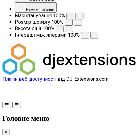
Режим читання
Масштабування
100
%
Розмір шрифту
100
%
Висота лінії
100
%
Інтервал між літерами
100
%
Плагін веб-доступності
від DJ-Extensions.com
Головне меню
×