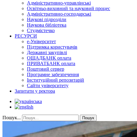
Адміністративно-управлінські
Освітньо-виховний та науковий процес
Адміністративно-господарські
Наукові підрозділи
Наукова бібліотека
Студмістечко
РЕСУРСИ
е-Університет
Підтримка користувачів
Державні закупівлі
ОЩАДБАНК оплата
ПРИВАТБАНК оплата
Поштовий сервер
Програмне забезпечення
Інституційний репозитарій
Сайти університету
Запитати у ректора
Пошук...
Пошук