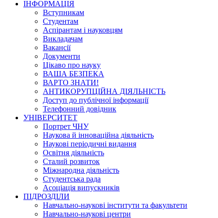
ІНФОРМАЦІЯ
Вступникам
Студентам
Аспірантам і науковцям
Викладачам
Вакансії
Документи
Цікаво про науку
ВАША БЕЗПЕКА
ВАРТО ЗНАТИ!
АНТИКОРУПЦІЙНА ДІЯЛЬНІСТЬ
Доступ до публічної інформації
Телефонний довідник
УНІВЕРСИТЕТ
Портрет ЧНУ
Наукова й інноваційна діяльність
Наукові періодичні видання
Освітня діяльність
Сталий розвиток
Міжнародна діяльність
Студентська рада
Асоціація випускників
ПІДРОЗДІЛИ
Навчально-наукові інститути та факультети
Навчально-наукові центри