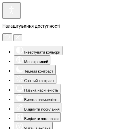
Налаштування доступності
Інвертувати кольори
Монохромний
Темний контраст
Світлий контраст
Низька насиченість
Висока насиченість
Виділити посилання
Виділити заголовки
Читач з екрана