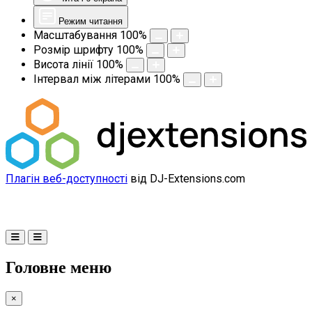
Режим читання
Масштабування
100
%
Розмір шрифту
100
%
Висота лінії
100
%
Інтервал між літерами
100
%
Плагін веб-доступності
від DJ-Extensions.com
Головне меню
×