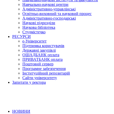
Навчально-наукові центри
Адміністративно-управлінські
Освітньо-виховний та науковий процес
Адміністративно-господарські
Наукові підрозділи
Наукова бібліотека
Студмістечко
РЕСУРСИ
е-Університет
Підтримка користувачів
Державні закупівлі
ОЩАДБАНК оплата
ПРИВАТБАНК оплата
Поштовий сервер
Програмне забезпечення
Інституційний репозитарій
Сайти університету
Запитати у ректора
НОВИНИ