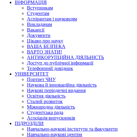
ІНФОРМАЦІЯ
Вступникам
Студентам
Аспірантам і науковцям
Викладачам
Вакансії
Документи
Цікаво про науку
ВАША БЕЗПЕКА
ВАРТО ЗНАТИ!
АНТИКОРУПЦІЙНА ДІЯЛЬНІСТЬ
Доступ до публічної інформації
Телефонний довідник
УНІВЕРСИТЕТ
Портрет ЧНУ
Наукова й інноваційна діяльність
Наукові періодичні видання
Освітня діяльність
Сталий розвиток
Міжнародна діяльність
Студентська рада
Асоціація випускників
ПІДРОЗДІЛИ
Навчально-наукові інститути та факультети
Навчально-наукові центри