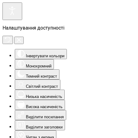
Налаштування доступності
Інвертувати кольори
Монохромний
Темний контраст
Світлий контраст
Низька насиченість
Висока насиченість
Виділити посилання
Виділити заголовки
Читач з екрана