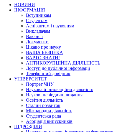
НОВИНИ
ІНФОРМАЦІЯ
Вступникам
Студентам
Аспірантам і науковцям
Викладачам
Вакансії
Документи
Цікаво про науку
ВАША БЕЗПЕКА
ВАРТО ЗНАТИ!
АНТИКОРУПЦІЙНА ДІЯЛЬНІСТЬ
Доступ до публічної інформації
Телефонний довідник
УНІВЕРСИТЕТ
Портрет ЧНУ
Наукова й інноваційна діяльність
Наукові періодичні видання
Освітня діяльність
Сталий розвиток
Міжнародна діяльність
Студентська рада
Асоціація випускників
ПІДРОЗДІЛИ
Навчально-наукові інститути та факультети