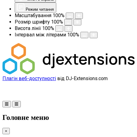
Режим читання
Масштабування
100
%
Розмір шрифту
100
%
Висота лінії
100
%
Інтервал між літерами
100
%
Плагін веб-доступності
від DJ-Extensions.com
Головне меню
×