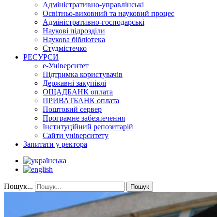
Адміністративно-управлінські
Освітньо-виховний та науковий процес
Адміністративно-господарські
Наукові підрозділи
Наукова бібліотека
Студмістечко
РЕСУРСИ
е-Університет
Підтримка користувачів
Державні закупівлі
ОЩАДБАНК оплата
ПРИВАТБАНК оплата
Поштовий сервер
Програмне забезпечення
Інституційний репозитарій
Сайти університету
Запитати у ректора
Пошук...
Пошук