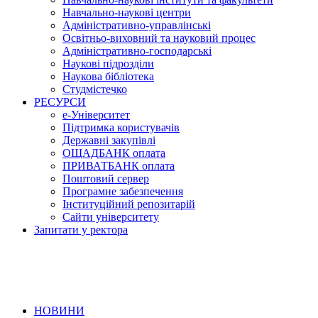
Навчально-наукові центри
Адміністративно-управлінські
Освітньо-виховний та науковий процес
Адміністративно-господарські
Наукові підрозділи
Наукова бібліотека
Студмістечко
РЕСУРСИ
е-Університет
Підтримка користувачів
Державні закупівлі
ОЩАДБАНК оплата
ПРИВАТБАНК оплата
Поштовий сервер
Програмне забезпечення
Інституційний репозитарій
Сайти університету
Запитати у ректора
НОВИНИ