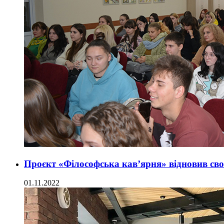
Проєкт «Філософська кав’ярня» відновив св
01.11.2022