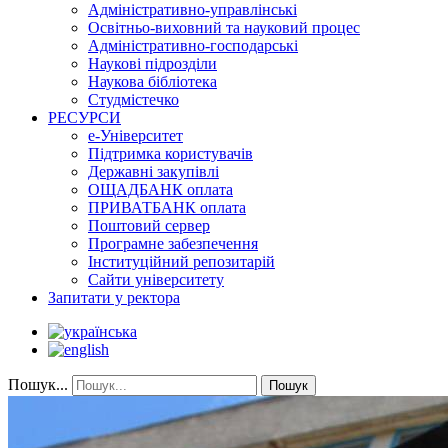
Адміністративно-управлінські
Освітньо-виховний та науковий процес
Адміністративно-господарські
Наукові підрозділи
Наукова бібліотека
Студмістечко
РЕСУРСИ
е-Університет
Підтримка користувачів
Державні закупівлі
ОЩАДБАНК оплата
ПРИВАТБАНК оплата
Поштовий сервер
Програмне забезпечення
Інституційний репозитарій
Сайти університету
Запитати у ректора
Пошук...
Пошук