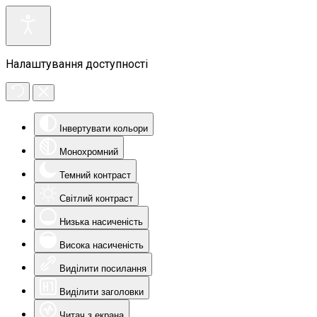
Налаштування доступності
Інвертувати кольори
Монохромний
Темний контраст
Світлий контраст
Низька насиченість
Висока насиченість
Виділити посилання
Виділити заголовки
Читач з екрана