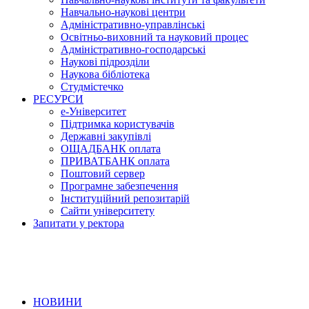
Навчально-наукові центри
Адміністративно-управлінські
Освітньо-виховний та науковий процес
Адміністративно-господарські
Наукові підрозділи
Наукова бібліотека
Студмістечко
РЕСУРСИ
е-Університет
Підтримка користувачів
Державні закупівлі
ОЩАДБАНК оплата
ПРИВАТБАНК оплата
Поштовий сервер
Програмне забезпечення
Інституційний репозитарій
Сайти університету
Запитати у ректора
НОВИНИ