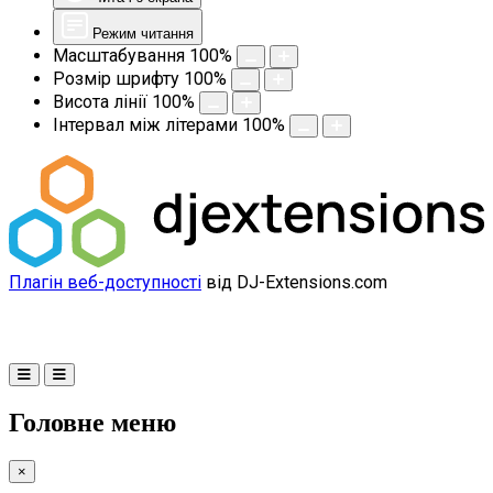
Режим читання
Масштабування
100
%
Розмір шрифту
100
%
Висота лінії
100
%
Інтервал між літерами
100
%
Плагін веб-доступності
від DJ-Extensions.com
Головне меню
×