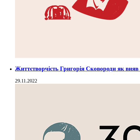
Життєтворчість Григорія Сковороди як вияв 
29.11.2022