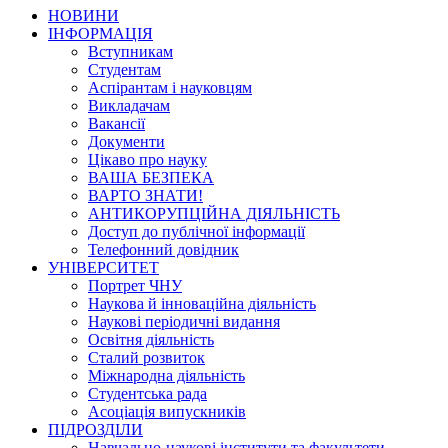
НОВИНИ
ІНФОРМАЦІЯ
Вступникам
Студентам
Аспірантам і науковцям
Викладачам
Вакансії
Документи
Цікаво про науку
ВАША БЕЗПЕКА
ВАРТО ЗНАТИ!
АНТИКОРУПЦІЙНА ДІЯЛЬНІСТЬ
Доступ до публічної інформації
Телефонний довідник
УНІВЕРСИТЕТ
Портрет ЧНУ
Наукова й інноваційна діяльність
Наукові періодичні видання
Освітня діяльність
Сталий розвиток
Міжнародна діяльність
Студентська рада
Асоціація випускників
ПІДРОЗДІЛИ
Навчально-наукові інститути та факультети