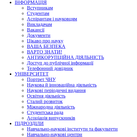
ІНФОРМАЦІЯ
Вступникам
Студентам
Аспірантам і науковцям
Викладачам
Вакансії
Документи
Цікаво про науку
ВАША БЕЗПЕКА
ВАРТО ЗНАТИ!
АНТИКОРУПЦІЙНА ДІЯЛЬНІСТЬ
Доступ до публічної інформації
Телефонний довідник
УНІВЕРСИТЕТ
Портрет ЧНУ
Наукова й інноваційна діяльність
Наукові періодичні видання
Освітня діяльність
Сталий розвиток
Міжнародна діяльність
Студентська рада
Асоціація випускників
ПІДРОЗДІЛИ
Навчально-наукові інститути та факультети
Навчально-наукові центри