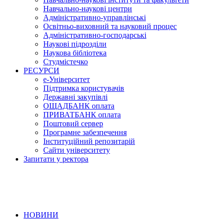
Навчально-наукові центри
Адміністративно-управлінські
Освітньо-виховний та науковий процес
Адміністративно-господарські
Наукові підрозділи
Наукова бібліотека
Студмістечко
РЕСУРСИ
е-Університет
Підтримка користувачів
Державні закупівлі
ОЩАДБАНК оплата
ПРИВАТБАНК оплата
Поштовий сервер
Програмне забезпечення
Інституційний репозитарій
Сайти університету
Запитати у ректора
НОВИНИ