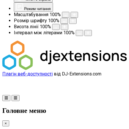
Режим читання
Масштабування
100
%
Розмір шрифту
100
%
Висота лінії
100
%
Інтервал між літерами
100
%
Плагін веб-доступності
від DJ-Extensions.com
Головне меню
×