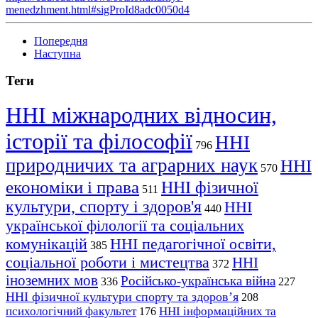
menedzhment.html#sigProId8adc0050d4
Попередня
Наступна
Теги
ННІ міжнародних відносин,
історії та філософії
ННІ
796
природничих та аграрних наук
ННІ
570
економіки і права
ННІ фізичної
511
культури, спорту і здоров'я
ННІ
440
української філології та соціальних
комунікацій
ННІ педагогічної освіти,
385
соціальної роботи і мистецтва
ННІ
372
іноземних мов
Російсько-українська війна
336
227
ННІ фізичної культури спорту та здоров’я
208
психологічний факультет
ННІ інформаційних та
176