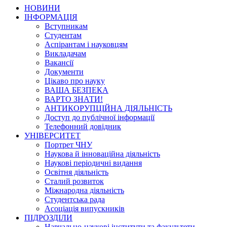
НОВИНИ
ІНФОРМАЦІЯ
Вступникам
Студентам
Аспірантам і науковцям
Викладачам
Вакансії
Документи
Цікаво про науку
ВАША БЕЗПЕКА
ВАРТО ЗНАТИ!
АНТИКОРУПЦІЙНА ДІЯЛЬНІСТЬ
Доступ до публічної інформації
Телефонний довідник
УНІВЕРСИТЕТ
Портрет ЧНУ
Наукова й інноваційна діяльність
Наукові періодичні видання
Освітня діяльність
Сталий розвиток
Міжнародна діяльність
Студентська рада
Асоціація випускників
ПІДРОЗДІЛИ
Навчально-наукові інститути та факультети