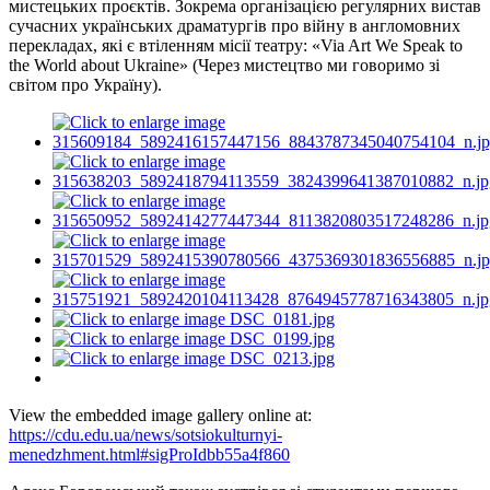
мистецьких проєктів. Зокрема організацією регулярних вистав
сучасних українських драматургів про війну в англомовних
перекладах, які є втіленням місії театру: «Via Art We Speak to
the World about Ukraine» (Через мистецтво ми говоримо зі
світом про Україну).
View the embedded image gallery online at:
https://cdu.edu.ua/news/sotsiokulturnyi-
menedzhment.html#sigProIdbb55a4f860