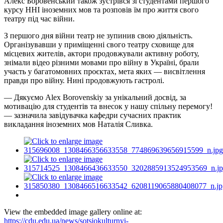
Алекс Боровенський також зустрівся зі студентами першого
курсу ННІ іноземних мов та розповів їм про життя свого
театру під час війни.
З першого дня війни театр не зупинив свою діяльність.
Організувавши у приміщенні свого театру сховище для
місцевих жителів, актори продовжували активну роботу,
знімали відео різними мовами про війну в Україні, брали
участь у багатомовних проєктах, мета яких — висвітлення
правди про війну. Нині продовжують гастролі.
— Дякуємо Alex Borovenskiy за унікальний досвід, за
мотивацію для студентів та внесок у нашу спільну перемогу!
— зазначила завідувачка кафедри сучасних практик
викладання іноземних мов
Наталія Сливка.
View the embedded image gallery online at:
https://cdu.edu.ua/news/sotsiokulturnyi-