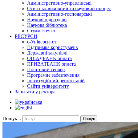
Адміністративно-управлінські
Освітньо-виховний та науковий процес
Адміністративно-господарські
Наукові підрозділи
Наукова бібліотека
Студмістечко
РЕСУРСИ
е-Університет
Підтримка користувачів
Державні закупівлі
ОЩАДБАНК оплата
ПРИВАТБАНК оплата
Поштовий сервер
Програмне забезпечення
Інституційний репозитарій
Сайти університету
Запитати у ректора
Пошук...
Пошук