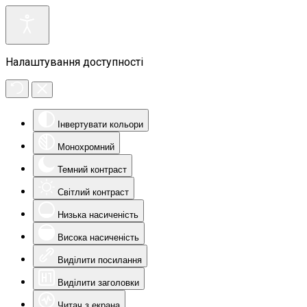
Налаштування доступності
Інвертувати кольори
Монохромний
Темний контраст
Світлий контраст
Низька насиченість
Висока насиченість
Виділити посилання
Виділити заголовки
Читач з екрана