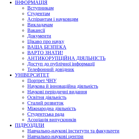
ІНФОРМАЦІЯ
Вступникам
Студентам
Аспірантам і науковцям
Викладачам
Вакансії
Документи
Цікаво про науку
ВАША БЕЗПЕКА
ВАРТО ЗНАТИ!
АНТИКОРУПЦІЙНА ДІЯЛЬНІСТЬ
Доступ до публічної інформації
Телефонний довідник
УНІВЕРСИТЕТ
Портрет ЧНУ
Наукова й інноваційна діяльність
Наукові періодичні видання
Освітня діяльність
Сталий розвиток
Міжнародна діяльність
Студентська рада
Асоціація випускників
ПІДРОЗДІЛИ
Навчально-наукові інститути та факультети
Навчально-наукові центри