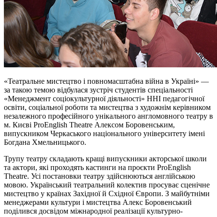
«Театральне мистецтво і повномасштабна війна в Україні» —
за такою темою відбулася зустріч студентів спеціальності
«Менеджмент соціокультурної діяльності» ННІ педагогічної
освіти, соціальної роботи та мистецтва з художнім керівником
незалежного професійного унікального англомовного театру в
м. Києві ProEnglish Theatre Алексом Боровенським,
випускником Черкаського національного університету імені
Богдана Хмельницького.
Трупу театру складають кращі випускники акторської школи
та актори, які проходять кастинги на проєкти ProEnglish
Theatre. Усі постановки театру здійснюються англійською
мовою. Український театральний колектив просуває сценічне
мистецтво у країнах Західної й Східної Європи. З майбутніми
менеджерами культури і мистецтва Алекс Боровенський
поділився досвідом міжнародної реалізації культурно-