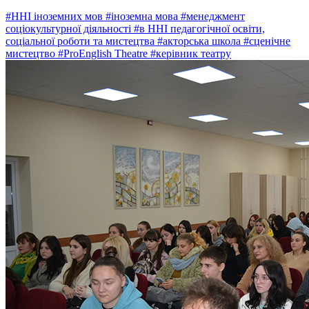
#ННІ іноземних мов
#іноземна мова
#менеджмент
соціокультурної діяльності
#в ННІ педагогічної освіти,
соціальної роботи та мистецтва
#акторська школа
#сценічне
мистецтво
#ProEnglish Theatre
#керівник театру