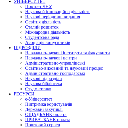
УНІВЕРСИТЕТ
Портрет ЧНУ
Наукова й інноваційна діяльність
Наукові періодичні видання
Освітня діяльність
Сталий розвиток
Міжнародна діяльність
Студентська рада
Асоціація випускників
ПІДРОЗДІЛИ
Навчально-наукові інститути та факультети
Навчально-наукові центри
Адміністративно-управлінські
Освітньо-виховний та науковий процес
Адміністративно-господарські
Наукові підрозділи
Наукова бібліотека
Студмістечко
РЕСУРСИ
е-Університет
Підтримка користувачів
Державні закупівлі
ОЩАДБАНК оплата
ПРИВАТБАНК оплата
Поштовий сервер