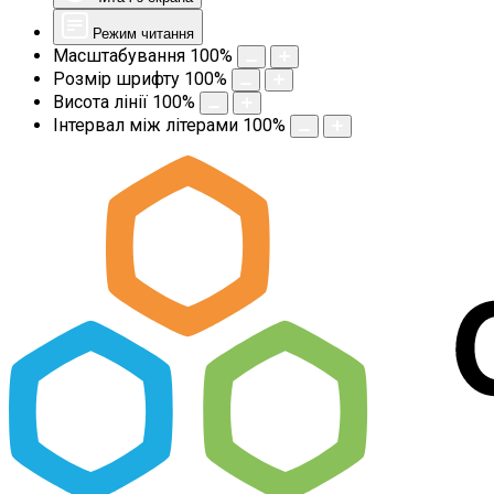
Режим читання
Масштабування
100
%
Розмір шрифту
100
%
Висота лінії
100
%
Інтервал між літерами
100
%