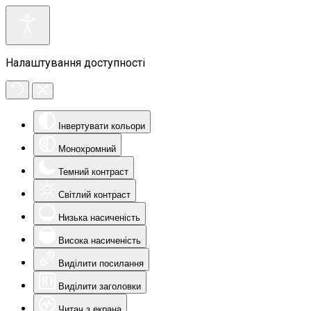
Налаштування доступності
Інвертувати кольори
Монохромний
Темний контраст
Світлий контраст
Низька насиченість
Висока насиченість
Виділити посилання
Виділити заголовки
Читач з екрана