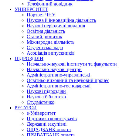
Телефонний довідник
УНІВЕРСИТЕТ
Портрет ЧНУ
Наукова й інноваційна діяльність
Наукові періодичні видання
Освітня діяльність
Сталий розвиток
Міжнародна діяльність
Студентська рада
Асоціація випускників
ПІДРОЗДІЛИ
Навчально-наукові інститути та факультети
Навчально-наукові центри
Адміністративно-управлінські
Освітньо-виховний та науковий процес
Адміністративно-господарські
Наукові підрозділи
Наукова бібліотека
Студмістечко
РЕСУРСИ
е-Університет
Підтримка користувачів
Державні закупівлі
ОЩАДБАНК оплата
ПРИВАТБАНК оплата