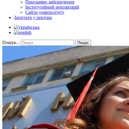
Програмне забезпечення
Інституційний репозитарій
Сайти університету
Запитати у ректора
Пошук...
Пошук