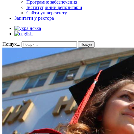
Програмне забезпечення
Інституційний репозитарій
Сайти університету
Запитати у ректора
Пошук...
Пошук