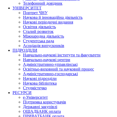
Телефонний довідник
УНІВЕРСИТЕТ
Портрет ЧНУ
Наукова й інноваційна діяльність
Наукові періодичні видання
Освітня діяльність
Сталий розвиток
Міжнародна діяльність
Студентська рада
Асоціація випускників
ПІДРОЗДІЛИ
Навчально-наукові інститути та факультети
Навчально-наукові центри
Адміністративно-управлінські
Освітньо-виховний та науковий процес
Адміністративно-господарські
Наукові підрозділи
Наукова бібліотека
Студмістечко
РЕСУРСИ
е-Університет
Підтримка користувачів
Державні закупівлі
ОЩАДБАНК оплата
ПРИВАТБАНК оплата