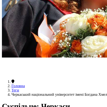
Головна
Теги
Черкаський національний університет імені Богдана Хме
Суспільне: Черкаси