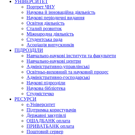
УНІВЕРСИТЕТ
Портрет ЧНУ
Наукова й інноваційна діяльність
Наукові періодичні видання
Освітня діяльність
Сталий розвиток
Міжнародна діяльність
Студентська рада
Асоціація випускників
ПІДРОЗДІЛИ
Навчально-наукові інститути та факультети
Навчально-наукові центри
Адміністративно-управлінські
Освітньо-виховний та науковий процес
Адміністративно-господарські
Наукові підрозділи
Наукова бібліотека
Студмістечко
РЕСУРСИ
е-Університет
Підтримка користувачів
Державні закупівлі
ОЩАДБАНК оплата
ПРИВАТБАНК оплата
Поштовий сервер