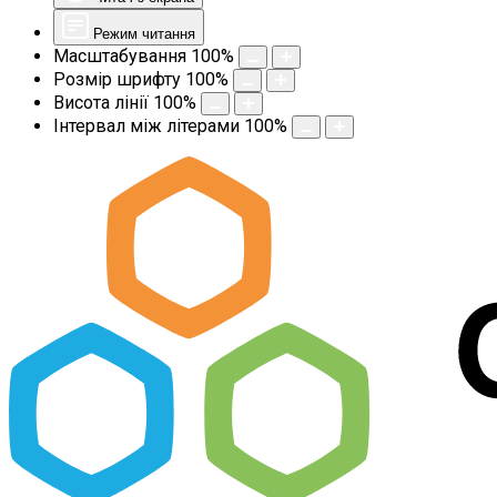
Режим читання
Масштабування
100
%
Розмір шрифту
100
%
Висота лінії
100
%
Інтервал між літерами
100
%