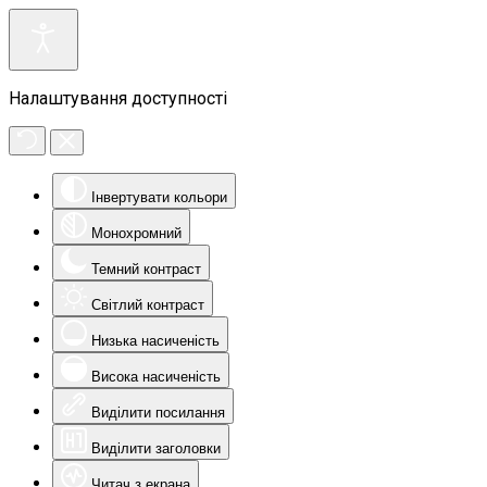
Налаштування доступності
Інвертувати кольори
Монохромний
Темний контраст
Світлий контраст
Низька насиченість
Висока насиченість
Виділити посилання
Виділити заголовки
Читач з екрана