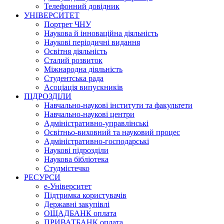
Телефонний довідник
УНІВЕРСИТЕТ
Портрет ЧНУ
Наукова й інноваційна діяльність
Наукові періодичні видання
Освітня діяльність
Сталий розвиток
Міжнародна діяльність
Студентська рада
Асоціація випускників
ПІДРОЗДІЛИ
Навчально-наукові інститути та факультети
Навчально-наукові центри
Адміністративно-управлінські
Освітньо-виховний та науковий процес
Адміністративно-господарські
Наукові підрозділи
Наукова бібліотека
Студмістечко
РЕСУРСИ
е-Університет
Підтримка користувачів
Державні закупівлі
ОЩАДБАНК оплата
ПРИВАТБАНК оплата