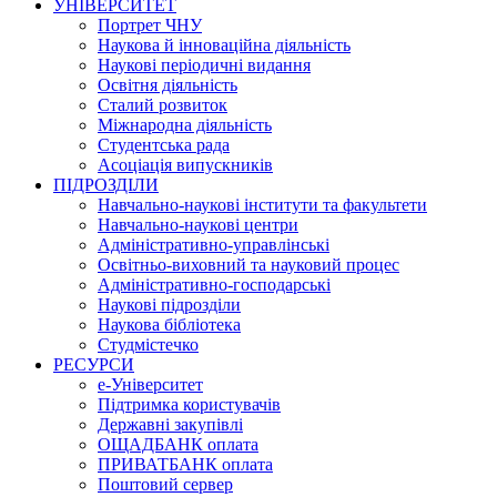
УНІВЕРСИТЕТ
Портрет ЧНУ
Наукова й інноваційна діяльність
Наукові періодичні видання
Освітня діяльність
Сталий розвиток
Міжнародна діяльність
Студентська рада
Асоціація випускників
ПІДРОЗДІЛИ
Навчально-наукові інститути та факультети
Навчально-наукові центри
Адміністративно-управлінські
Освітньо-виховний та науковий процес
Адміністративно-господарські
Наукові підрозділи
Наукова бібліотека
Студмістечко
РЕСУРСИ
е-Університет
Підтримка користувачів
Державні закупівлі
ОЩАДБАНК оплата
ПРИВАТБАНК оплата
Поштовий сервер