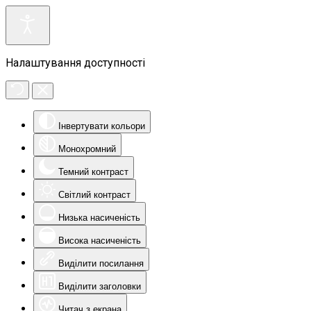
Налаштування доступності
Інвертувати кольори
Монохромний
Темний контраст
Світлий контраст
Низька насиченість
Висока насиченість
Виділити посилання
Виділити заголовки
Читач з екрана