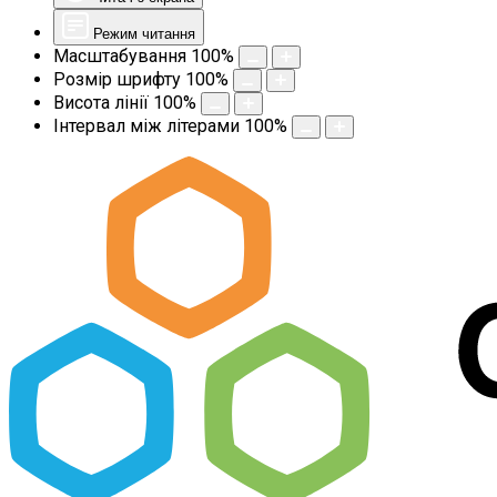
Режим читання
Масштабування
100
%
Розмір шрифту
100
%
Висота лінії
100
%
Інтервал між літерами
100
%