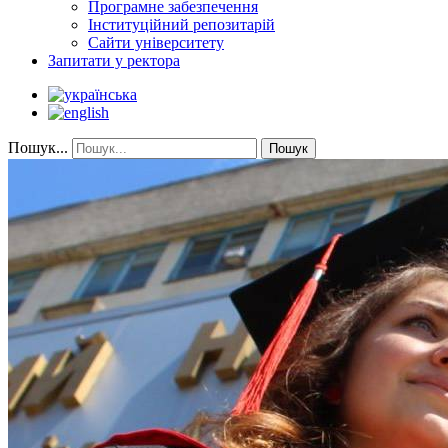
Програмне забезпечення
Інституційний репозитарій
Сайти університету
Запитати у ректора
Пошук...
Пошук