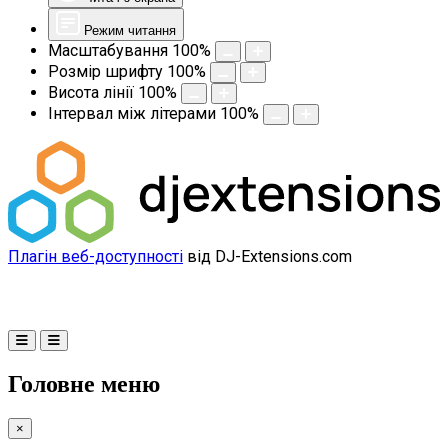
Режим читання
Масштабування
100
%
Розмір шрифту
100
%
Висота лінії
100
%
Інтервал між літерами
100
%
Плагін веб-доступності
від DJ-Extensions.com
Головне меню
×