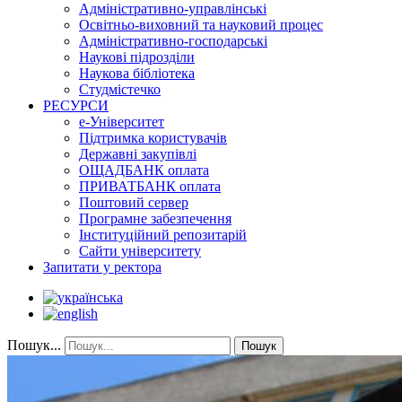
Адміністративно-управлінські
Освітньо-виховний та науковий процес
Адміністративно-господарські
Наукові підрозділи
Наукова бібліотека
Студмістечко
РЕСУРСИ
е-Університет
Підтримка користувачів
Державні закупівлі
ОЩАДБАНК оплата
ПРИВАТБАНК оплата
Поштовий сервер
Програмне забезпечення
Інституційний репозитарій
Сайти університету
Запитати у ректора
Пошук...
Пошук