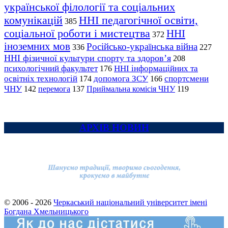
української філології та соціальних
комунікацій
ННІ педагогічної освіти,
385
соціальної роботи і мистецтва
ННІ
372
іноземних мов
Російсько-українська війна
336
227
ННІ фізичної культури спорту та здоров’я
208
психологічний факультет
ННІ інформаційних та
176
освітніх технологій
допомога ЗСУ
спортсмени
174
166
ЧНУ
перемога
142
137
Приймальна комісія ЧНУ
119
АРХІВ НОВИН
© 2006 - 2026
Черкаський національний університет імені
Богдана Хмельницького