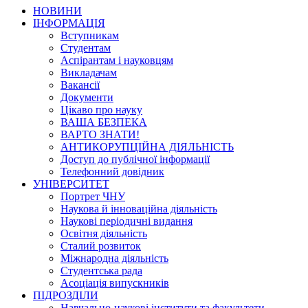
НОВИНИ
ІНФОРМАЦІЯ
Вступникам
Студентам
Аспірантам і науковцям
Викладачам
Вакансії
Документи
Цікаво про науку
ВАША БЕЗПЕКА
ВАРТО ЗНАТИ!
АНТИКОРУПЦІЙНА ДІЯЛЬНІСТЬ
Доступ до публічної інформації
Телефонний довідник
УНІВЕРСИТЕТ
Портрет ЧНУ
Наукова й інноваційна діяльність
Наукові періодичні видання
Освітня діяльність
Сталий розвиток
Міжнародна діяльність
Студентська рада
Асоціація випускників
ПІДРОЗДІЛИ
Навчально-наукові інститути та факультети