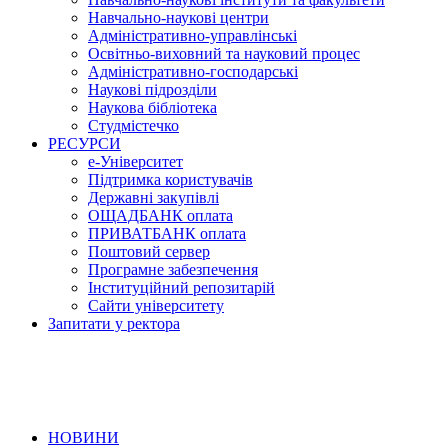
Навчально-наукові центри
Адміністративно-управлінські
Освітньо-виховний та науковий процес
Адміністративно-господарські
Наукові підрозділи
Наукова бібліотека
Студмістечко
РЕСУРСИ
е-Університет
Підтримка користувачів
Державні закупівлі
ОЩАДБАНК оплата
ПРИВАТБАНК оплата
Поштовий сервер
Програмне забезпечення
Інституційний репозитарій
Сайти університету
Запитати у ректора
НОВИНИ