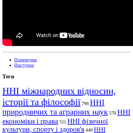
Попередня
Наступна
Теги
ННІ міжнародних відносин,
історії та філософії
ННІ
796
природничих та аграрних наук
ННІ
570
економіки і права
ННІ фізичної
511
культури, спорту і здоров'я
ННІ
440