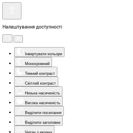
Налаштування доступності
Інвертувати кольори
Монохромний
Темний контраст
Світлий контраст
Низька насиченість
Висока насиченість
Виділити посилання
Виділити заголовки
Читач з екрана