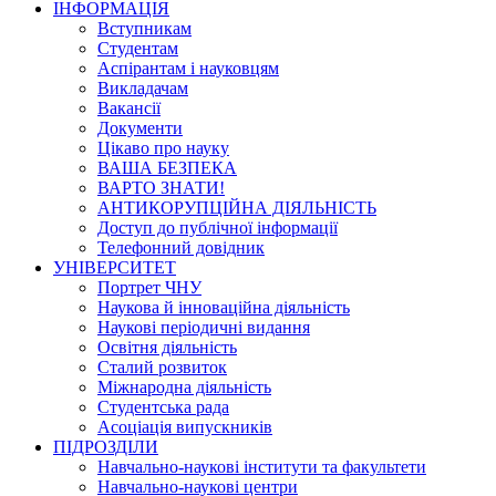
ІНФОРМАЦІЯ
Вступникам
Студентам
Аспірантам і науковцям
Викладачам
Вакансії
Документи
Цікаво про науку
ВАША БЕЗПЕКА
ВАРТО ЗНАТИ!
АНТИКОРУПЦІЙНА ДІЯЛЬНІСТЬ
Доступ до публічної інформації
Телефонний довідник
УНІВЕРСИТЕТ
Портрет ЧНУ
Наукова й інноваційна діяльність
Наукові періодичні видання
Освітня діяльність
Сталий розвиток
Міжнародна діяльність
Студентська рада
Асоціація випускників
ПІДРОЗДІЛИ
Навчально-наукові інститути та факультети
Навчально-наукові центри