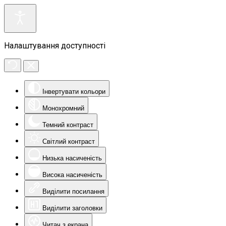
Налаштування доступності
Інвертувати кольори
Монохромний
Темний контраст
Світлий контраст
Низька насиченість
Висока насиченість
Виділити посилання
Виділити заголовки
Читач з екрана