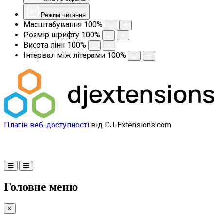
Режим читання
Масштабування
100
%
Розмір шрифту
100
%
Висота лінії
100
%
Інтервал між літерами
100
%
Плагін веб-доступності
від DJ-Extensions.com
Головне меню
×