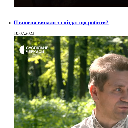
Пташеня випало з гнізда: що робити?
10.07.2023