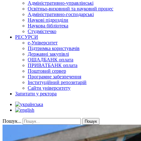
Адміністративно-управлінські
Освітньо-виховний та науковий процес
Адміністративно-господарські
Наукові підрозділи
Наукова бібліотека
Студмістечко
РЕСУРСИ
е-Університет
Підтримка користувачів
Державні закупівлі
ОЩАДБАНК оплата
ПРИВАТБАНК оплата
Поштовий сервер
Програмне забезпечення
Інституційний репозитарій
Сайти університету
Запитати у ректора
Пошук...
Пошук