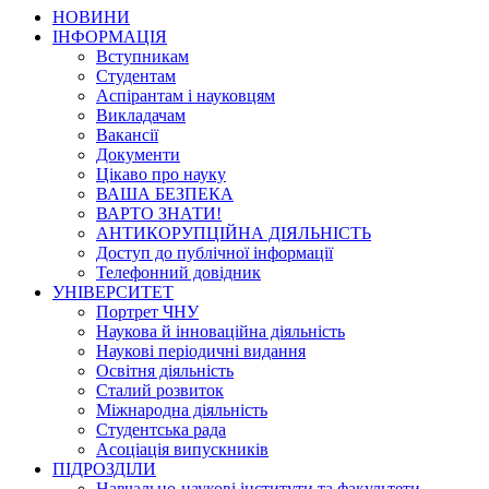
НОВИНИ
ІНФОРМАЦІЯ
Вступникам
Студентам
Аспірантам і науковцям
Викладачам
Вакансії
Документи
Цікаво про науку
ВАША БЕЗПЕКА
ВАРТО ЗНАТИ!
АНТИКОРУПЦІЙНА ДІЯЛЬНІСТЬ
Доступ до публічної інформації
Телефонний довідник
УНІВЕРСИТЕТ
Портрет ЧНУ
Наукова й інноваційна діяльність
Наукові періодичні видання
Освітня діяльність
Сталий розвиток
Міжнародна діяльність
Студентська рада
Асоціація випускників
ПІДРОЗДІЛИ
Навчально-наукові інститути та факультети