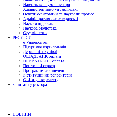
Навчально-наукові центри
Адміністративно-управлінські
Освітньо-виховний та науковий процес
Адміністративно-господарські
Наукові підрозділи
Наукова бібліотека
Студмістечко
РЕСУРСИ
е-Університет
Підтримка користувачів
Державні закупівлі
ОЩАДБАНК оплата
ПРИВАТБАНК оплата
Поштовий сервер
Програмне забезпечення
Інституційний репозитарій
Сайти університету
Запитати у ректора
НОВИНИ