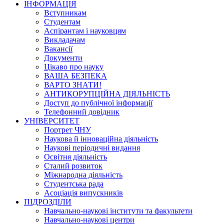
ІНФОРМАЦІЯ
Вступникам
Студентам
Аспірантам і науковцям
Викладачам
Вакансії
Документи
Цікаво про науку
ВАША БЕЗПЕКА
ВАРТО ЗНАТИ!
АНТИКОРУПЦІЙНА ДІЯЛЬНІСТЬ
Доступ до публічної інформації
Телефонний довідник
УНІВЕРСИТЕТ
Портрет ЧНУ
Наукова й інноваційна діяльність
Наукові періодичні видання
Освітня діяльність
Сталий розвиток
Міжнародна діяльність
Студентська рада
Асоціація випускників
ПІДРОЗДІЛИ
Навчально-наукові інститути та факультети
Навчально-наукові центри