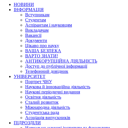
НОВИНИ
ІНФОРМАЦІЯ
Вступникам
Студентам
Аспірантам і науковцям
Викладачам
Вакансії
Документи
Цікаво про науку
ВАША БЕЗПЕКА
ВАРТО ЗНАТИ!
АНТИКОРУПЦІЙНА ДІЯЛЬНІСТЬ
Доступ до публічної інформації
Телефонний довідник
УНІВЕРСИТЕТ
Портрет ЧНУ
Наукова й інноваційна діяльність
Наукові періодичні видання
Освітня діяльність
Сталий розвиток
Міжнародна діяльність
Студентська рада
Асоціація випускників
ПІДРОЗДІЛИ
Навчально-наукові інститути та факультети