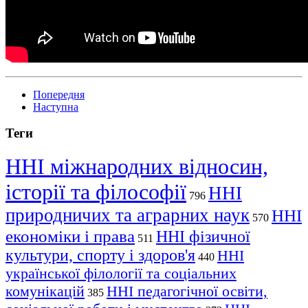
Попередня
Наступна
Теги
ННІ міжнародних відносин,
історії та філософії
ННІ
796
природничих та аграрних наук
ННІ
570
економіки і права
ННІ фізичної
511
культури, спорту і здоров'я
ННІ
440
української філології та соціальних
комунікацій
ННІ педагогічної освіти,
385