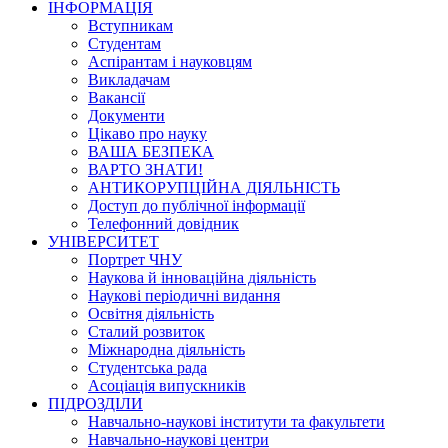
ІНФОРМАЦІЯ
Вступникам
Студентам
Аспірантам і науковцям
Викладачам
Вакансії
Документи
Цікаво про науку
ВАША БЕЗПЕКА
ВАРТО ЗНАТИ!
АНТИКОРУПЦІЙНА ДІЯЛЬНІСТЬ
Доступ до публічної інформації
Телефонний довідник
УНІВЕРСИТЕТ
Портрет ЧНУ
Наукова й інноваційна діяльність
Наукові періодичні видання
Освітня діяльність
Сталий розвиток
Міжнародна діяльність
Студентська рада
Асоціація випускників
ПІДРОЗДІЛИ
Навчально-наукові інститути та факультети
Навчально-наукові центри