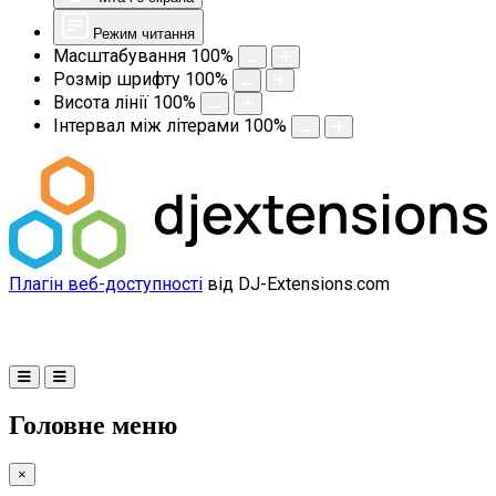
Режим читання
Масштабування
100
%
Розмір шрифту
100
%
Висота лінії
100
%
Інтервал між літерами
100
%
Плагін веб-доступності
від DJ-Extensions.com
Головне меню
×