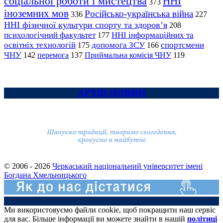
соціальної роботи і мистецтва
ННІ
373
іноземних мов
Російсько-українська війна
336
227
ННІ фізичної культури спорту та здоров’я
208
психологічний факультет
ННІ інформаційних та
177
освітніх технологій
допомога ЗСУ
спортсмени
175
166
ЧНУ
перемога
142
137
Приймальна комісія ЧНУ
119
АРХІВ НОВИН
© 2006 - 2026
Черкаський національний університет імені
Богдана Хмельницького
Ми використовуємо файли cookie, щоб покращити наш сервіс
для вас. Більше інформації ви можете знайти в нашій
політиці