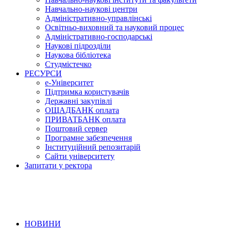
Навчально-наукові центри
Адміністративно-управлінські
Освітньо-виховний та науковий процес
Адміністративно-господарські
Наукові підрозділи
Наукова бібліотека
Студмістечко
РЕСУРСИ
е-Університет
Підтримка користувачів
Державні закупівлі
ОЩАДБАНК оплата
ПРИВАТБАНК оплата
Поштовий сервер
Програмне забезпечення
Інституційний репозитарій
Сайти університету
Запитати у ректора
НОВИНИ