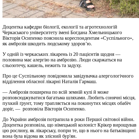
Доцентка кафедри біології, екології та агротехнологій
Черкаського університету імені Богдана Хмельницького
Вікторія Осипенко пояснила кореспондентам «Суспільного»,
як амброзія шкодить людському здоров’ю.
У одній із черкаських лікарень із 20 пацієнтів щодня —
половина має алергію на амброзію. Люди скаржаться на
сльозотечу, кашель, нежить та задуху.
Про це Суспільному повідомила завідувачка алергологічного
відділення обласної лікарні Наталія Гармаш.
— Амброзія поширена по всій земній кулі й може
розповсюджуватися багатьма шляхами. Любить сонячні місця,
пухкий ґрунт, тому трапляється на покинутих місцях обабіч
доріг, — розповіла Вікторія Осипенко.
До України амброзія потрапила в роки Першої світової війни.
Доцентка розповіла, що німецький колоніст
Крікер
вирощував
цю рослину, як лікарську, попри те, що в нього на батьківщині
вона була відома як злісний бур'ян.