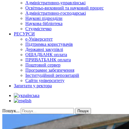
Адміністративно-управлінські
Освітньо-виховний та науковий процес
Адміністративно-господарські
Наукові підрозділи
Наукова бібліотека
Студмістечко
РЕСУРСИ
е-Університет
Підтримка користувачів
Державні закупівлі
ОЩАДБАНК оплата
ПРИВАТБАНК оплата
Поштовий сервер
Програмне забезпечення
Інституційний репозитарій
Сайти університету
Запитати у ректора
Пошук...
Пошук