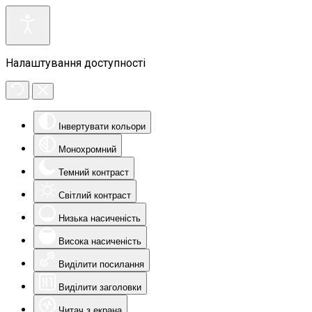
Налаштування доступності
Інвертувати кольори
Монохромний
Темний контраст
Світлий контраст
Низька насиченість
Висока насиченість
Виділити посилання
Виділити заголовки
Читач з екрана