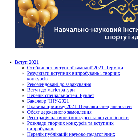
Вступ 2021
Особливості вступної кампанії 2021. Терміни
Результати вступних випробувань і творчих
конкурсів
Рекомендовані до зарахування
Вступ до магістратури
Перелік спеціальностей. Буклет
Бакалавр ЧНУ-2021
Правила прийому 2021. Переліки спеціальностей
Обсяг державного замовлення
Реєстрація на творчі конкурси та вступні іспити
Розклади творчих конкурсів та вступних
випробувань
Перелік публікацій науково-педагогічних