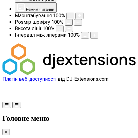
Режим читання
Масштабування
100
%
Розмір шрифту
100
%
Висота лінії
100
%
Інтервал між літерами
100
%
Плагін веб-доступності
від DJ-Extensions.com
Головне меню
×