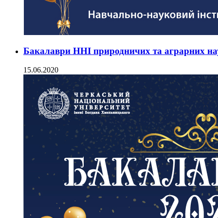
Бакалаври ННІ природничих та аграрних на
15.06.2020