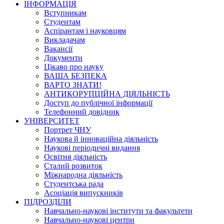
ІНФОРМАЦІЯ
Вступникам
Студентам
Аспірантам і науковцям
Викладачам
Вакансії
Документи
Цікаво про науку
ВАША БЕЗПЕКА
ВАРТО ЗНАТИ!
АНТИКОРУПЦІЙНА ДІЯЛЬНІСТЬ
Доступ до публічної інформації
Телефонний довідник
УНІВЕРСИТЕТ
Портрет ЧНУ
Наукова й інноваційна діяльність
Наукові періодичні видання
Освітня діяльність
Сталий розвиток
Міжнародна діяльність
Студентська рада
Асоціація випускників
ПІДРОЗДІЛИ
Навчально-наукові інститути та факультети
Навчально-наукові центри