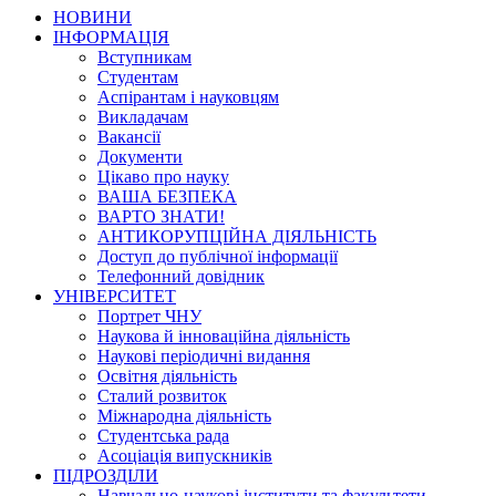
НОВИНИ
ІНФОРМАЦІЯ
Вступникам
Студентам
Аспірантам і науковцям
Викладачам
Вакансії
Документи
Цікаво про науку
ВАША БЕЗПЕКА
ВАРТО ЗНАТИ!
АНТИКОРУПЦІЙНА ДІЯЛЬНІСТЬ
Доступ до публічної інформації
Телефонний довідник
УНІВЕРСИТЕТ
Портрет ЧНУ
Наукова й інноваційна діяльність
Наукові періодичні видання
Освітня діяльність
Сталий розвиток
Міжнародна діяльність
Студентська рада
Асоціація випускників
ПІДРОЗДІЛИ
Навчально-наукові інститути та факультети