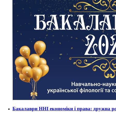
Бакалаври ННІ економіки і права: дружна р