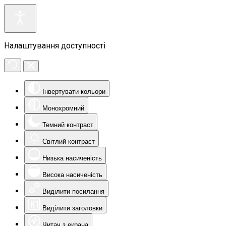
Налаштування доступності
Інвертувати кольори
Монохромний
Темний контраст
Світлий контраст
Низька насиченість
Висока насиченість
Виділити посилання
Виділити заголовки
Читач з екрана