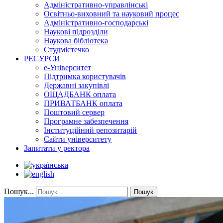
Адміністративно-управлінські
Освітньо-виховний та науковий процес
Адміністративно-господарські
Наукові підрозділи
Наукова бібліотека
Студмістечко
РЕСУРСИ
е-Університет
Підтримка користувачів
Державні закупівлі
ОЩАДБАНК оплата
ПРИВАТБАНК оплата
Поштовий сервер
Програмне забезпечення
Інституційний репозитарій
Сайти університету
Запитати у ректора
Пошук...
Пошук