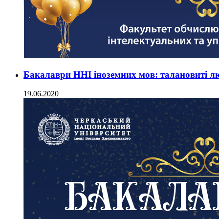
Бакалаври ННІ іноземних мов: талановиті лю
19.06.2020