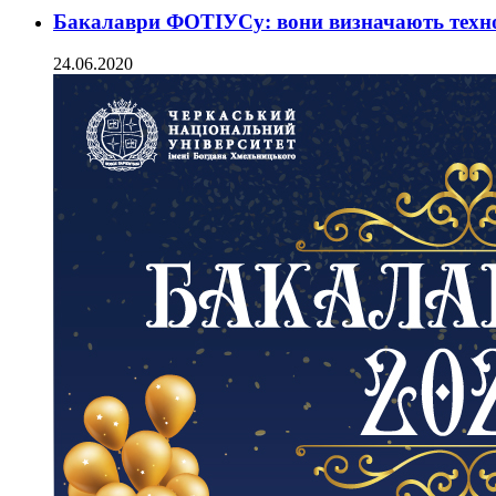
Бакалаври ФОТІУСу: вони визначають техно
24.06.2020