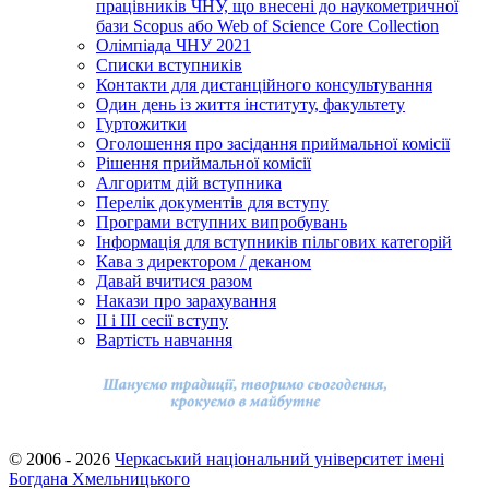
працівників ЧНУ, що внесені до наукометричної
бази Scopus або Web of Science Core Collection
Олімпіада ЧНУ 2021
Cписки вступників
Контакти для дистанційного консультування
Один день із життя інституту, факультету
Гуртожитки
Оголошення про засідання приймальної комісії
Рішення приймальної комісії
Алгоритм дій вступника
Перелік документів для вступу
Програми вступних випробувань
Інформація для вступників пільгових категорій
Кава з директором / деканом
Давай вчитися разом
Накази про зарахування
ІІ і ІІІ сесії вступу
Вартість навчання
© 2006 - 2026
Черкаський національний університет імені
Богдана Хмельницького