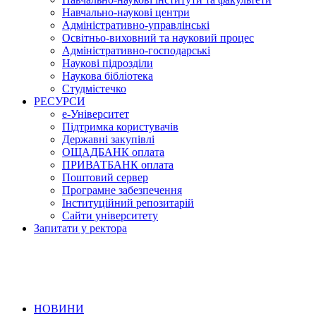
Навчально-наукові центри
Адміністративно-управлінські
Освітньо-виховний та науковий процес
Адміністративно-господарські
Наукові підрозділи
Наукова бібліотека
Студмістечко
РЕСУРСИ
е-Університет
Підтримка користувачів
Державні закупівлі
ОЩАДБАНК оплата
ПРИВАТБАНК оплата
Поштовий сервер
Програмне забезпечення
Інституційний репозитарій
Сайти університету
Запитати у ректора
НОВИНИ