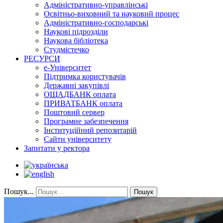
Адміністративно-управлінські
Освітньо-виховний та науковий процес
Адміністративно-господарські
Наукові підрозділи
Наукова бібліотека
Студмістечко
РЕСУРСИ
е-Університет
Підтримка користувачів
Державні закупівлі
ОЩАДБАНК оплата
ПРИВАТБАНК оплата
Поштовий сервер
Програмне забезпечення
Інституційний репозитарій
Сайти університету
Запитати у ректора
Пошук...
Пошук