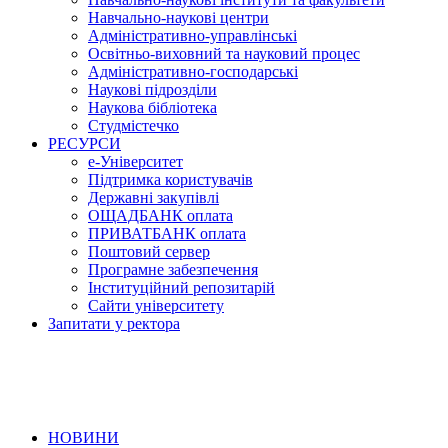
Навчально-наукові центри
Адміністративно-управлінські
Освітньо-виховний та науковий процес
Адміністративно-господарські
Наукові підрозділи
Наукова бібліотека
Студмістечко
РЕСУРСИ
е-Університет
Підтримка користувачів
Державні закупівлі
ОЩАДБАНК оплата
ПРИВАТБАНК оплата
Поштовий сервер
Програмне забезпечення
Інституційний репозитарій
Сайти університету
Запитати у ректора
НОВИНИ