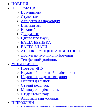
НОВИНИ
ІНФОРМАЦІЯ
Вступникам
Студентам
Аспірантам і науковцям
Викладачам
Вакансії
Документи
Цікаво про науку
ВАША БЕЗПЕКА
ВАРТО ЗНАТИ!
АНТИКОРУПЦІЙНА ДІЯЛЬНІСТЬ
Доступ до публічної інформації
Телефонний довідник
УНІВЕРСИТЕТ
Портрет ЧНУ
Наукова й інноваційна діяльність
Наукові періодичні видання
Освітня діяльність
Сталий розвиток
Міжнародна діяльність
Студентська рада
Асоціація випускників
ПІДРОЗДІЛИ
Навчально-наукові інститути та факультети