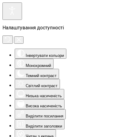
Налаштування доступності
Інвертувати кольори
Монохромний
Темний контраст
Світлий контраст
Низька насиченість
Висока насиченість
Виділити посилання
Виділити заголовки
Читач з екрана