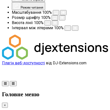
Режим читання
Масштабування
100
%
Розмір шрифту
100
%
Висота лінії
100
%
Інтервал між літерами
100
%
Плагін веб-доступності
від DJ-Extensions.com
Головне меню
×