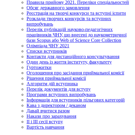
Правила прийому 2021. Переліки спеціальностей
Обсяг державного замовлення
Реєстрація на творчі конкурси та вступні іспити
Розклади творчих конкурсів та вступних
випробувань
Перелік публікацій науково-педагогічних
працівників ЧНУ, що внесені до наукометричної
бази Scopus або Web of Science Core Collection
Олімпіада ЧНУ 2021
Cписки вступників
Контакти для дистанційного консультування
Один день із життя інституту, факультету
Гуртожитки
Оголошення про засідання приймальної комісії
Рішення приймальної комісії
Алгоритм дій вступника
Перелік документів для вступу
Програми вступних випробувань
Інформація для вступників пільгових категорій
Кава з директором / деканом
Давай вчитися разом
Накази про зарахування
ІІ і ІІІ сесії вступу
Вартість навчання