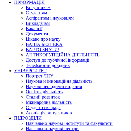
ІНФОРМАЦІЯ
Вступникам
Студентам
Аспірантам і науковцям
Викладачам
Вакансії
Документи
Цікаво про науку
ВАША БЕЗПЕКА
ВАРТО ЗНАТИ!
АНТИКОРУПЦІЙНА ДІЯЛЬНІСТЬ
Доступ до публічної інформації
Телефонний довідник
УНІВЕРСИТЕТ
Портрет ЧНУ
Наукова й інноваційна діяльність
Наукові періодичні видання
Освітня діяльність
Сталий розвиток
Міжнародна діяльність
Студентська рада
Асоціація випускників
ПІДРОЗДІЛИ
Навчально-наукові інститути та факультети
Навчально-наукові центри