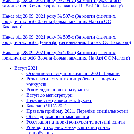
Наказ від 28.09. 2021 року № 594-с (За кошти державного
замовлення. Заочна форма навчання. На базі ОС Бакалавр)
Наказ від 28.09. 2021 року № 597-с (За кошти фізичних,
юридичних осіб. Заочна форма навчання. На базі ОС
Бакалавр)
Наказ від 28.09. 2021 року № 595-с (За кошти фізичних,
юридичних осіб. Денна форма навчання. На базі ОС Бакалавр)
Наказ від 28.09. 2021 року № 596-с (За кошти фізичних,
юридичних осіб. Заочна форма навчання. На базі ОС Магістр)
Вступ 2021
Особливості вступної кампанії 2021. Терміни
Результати вступних випробувань і творчих
конкурсів
Рекомендовані до зарахування
Вступ до магістратури
Перелік спеціальностей. Буклет
Бакалавр ЧНУ-2021
Правила прийому 2021. Переліки спеціальностей
Обсяг державного замовлення
Реєстрація на творчі конкурси та вступні іспити
Розклади творчих конкурсів та вступних
випробувань