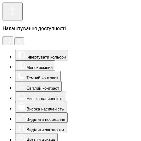
Налаштування доступності
Інвертувати кольори
Монохромний
Темний контраст
Світлий контраст
Низька насиченість
Висока насиченість
Виділити посилання
Виділити заголовки
Читач з екрана