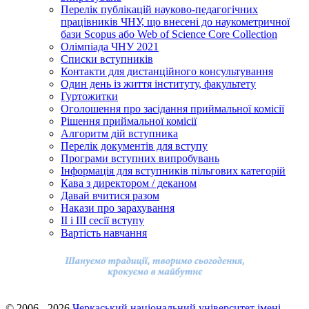
Перелік публікацій науково-педагогічних
працівників ЧНУ, що внесені до наукометричної
бази Scopus або Web of Science Core Collection
Олімпіада ЧНУ 2021
Cписки вступників
Контакти для дистанційного консультування
Один день із життя інституту, факультету
Гуртожитки
Оголошення про засідання приймальної комісії
Рішення приймальної комісії
Алгоритм дій вступника
Перелік документів для вступу
Програми вступних випробувань
Інформація для вступників пільгових категорій
Кава з директором / деканом
Давай вчитися разом
Накази про зарахування
ІІ і ІІІ сесії вступу
Вартість навчання
© 2006 - 2026
Черкаський національний університет імені