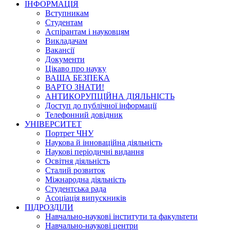
ІНФОРМАЦІЯ
Вступникам
Студентам
Аспірантам і науковцям
Викладачам
Вакансії
Документи
Цікаво про науку
ВАША БЕЗПЕКА
ВАРТО ЗНАТИ!
АНТИКОРУПЦІЙНА ДІЯЛЬНІСТЬ
Доступ до публічної інформації
Телефонний довідник
УНІВЕРСИТЕТ
Портрет ЧНУ
Наукова й інноваційна діяльність
Наукові періодичні видання
Освітня діяльність
Сталий розвиток
Міжнародна діяльність
Студентська рада
Асоціація випускників
ПІДРОЗДІЛИ
Навчально-наукові інститути та факультети
Навчально-наукові центри