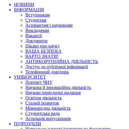
НОВИНИ
ІНФОРМАЦІЯ
Вступникам
Студентам
Аспірантам і науковцям
Викладачам
Вакансії
Документи
Цікаво про науку
ВАША БЕЗПЕКА
ВАРТО ЗНАТИ!
АНТИКОРУПЦІЙНА ДІЯЛЬНІСТЬ
Доступ до публічної інформації
Телефонний довідник
УНІВЕРСИТЕТ
Портрет ЧНУ
Наукова й інноваційна діяльність
Наукові періодичні видання
Освітня діяльність
Сталий розвиток
Міжнародна діяльність
Студентська рада
Асоціація випускників
ПІДРОЗДІЛИ
Навчально-наукові інститути та факультети