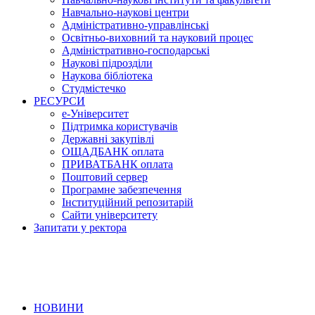
Навчально-наукові центри
Адміністративно-управлінські
Освітньо-виховний та науковий процес
Адміністративно-господарські
Наукові підрозділи
Наукова бібліотека
Студмістечко
РЕСУРСИ
е-Університет
Підтримка користувачів
Державні закупівлі
ОЩАДБАНК оплата
ПРИВАТБАНК оплата
Поштовий сервер
Програмне забезпечення
Інституційний репозитарій
Сайти університету
Запитати у ректора
НОВИНИ