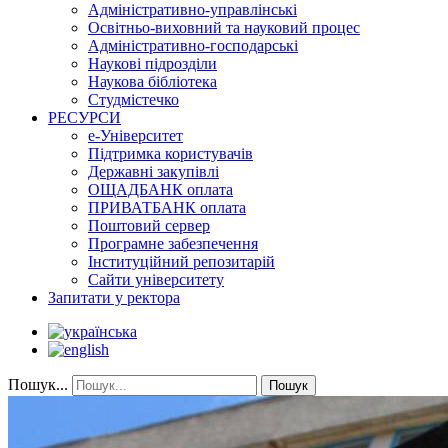
Адміністративно-управлінські
Освітньо-виховний та науковий процес
Адміністративно-господарські
Наукові підрозділи
Наукова бібліотека
Студмістечко
РЕСУРСИ
е-Університет
Підтримка користувачів
Державні закупівлі
ОЩАДБАНК оплата
ПРИВАТБАНК оплата
Поштовий сервер
Програмне забезпечення
Інституційний репозитарій
Сайти університету
Запитати у ректора
Пошук...
Пошук