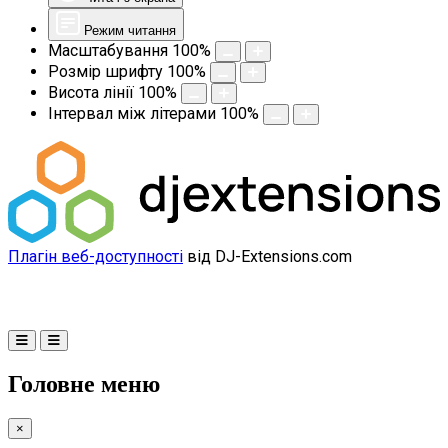
Режим читання
Масштабування
100
%
Розмір шрифту
100
%
Висота лінії
100
%
Інтервал між літерами
100
%
Плагін веб-доступності
від DJ-Extensions.com
Головне меню
×