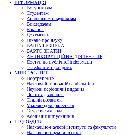
ІНФОРМАЦІЯ
Вступникам
Студентам
Аспірантам і науковцям
Викладачам
Вакансії
Документи
Цікаво про науку
ВАША БЕЗПЕКА
ВАРТО ЗНАТИ!
АНТИКОРУПЦІЙНА ДІЯЛЬНІСТЬ
Доступ до публічної інформації
Телефонний довідник
УНІВЕРСИТЕТ
Портрет ЧНУ
Наукова й інноваційна діяльність
Наукові періодичні видання
Освітня діяльність
Сталий розвиток
Міжнародна діяльність
Студентська рада
Асоціація випускників
ПІДРОЗДІЛИ
Навчально-наукові інститути та факультети
Навчально-наукові центри