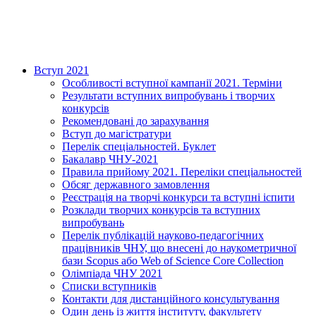
Вступ 2021
Особливості вступної кампанії 2021. Терміни
Результати вступних випробувань і творчих
конкурсів
Рекомендовані до зарахування
Вступ до магістратури
Перелік спеціальностей. Буклет
Бакалавр ЧНУ-2021
Правила прийому 2021. Переліки спеціальностей
Обсяг державного замовлення
Реєстрація на творчі конкурси та вступні іспити
Розклади творчих конкурсів та вступних
випробувань
Перелік публікацій науково-педагогічних
працівників ЧНУ, що внесені до наукометричної
бази Scopus або Web of Science Core Collection
Олімпіада ЧНУ 2021
Cписки вступників
Контакти для дистанційного консультування
Один день із життя інституту, факультету