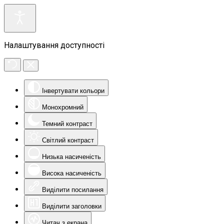
Налаштування доступності
Інвертувати кольори
Монохромний
Темний контраст
Світлий контраст
Низька насиченість
Висока насиченість
Виділити посилання
Виділити заголовки
Читач з екрана