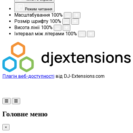
Режим читання
Масштабування
100
%
Розмір шрифту
100
%
Висота лінії
100
%
Інтервал між літерами
100
%
Плагін веб-доступності
від DJ-Extensions.com
Головне меню
×