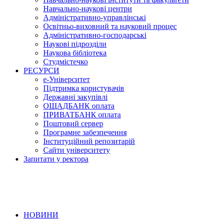
Навчально-наукові центри
Адміністративно-управлінські
Освітньо-виховний та науковий процес
Адміністративно-господарські
Наукові підрозділи
Наукова бібліотека
Студмістечко
РЕСУРСИ
е-Університет
Підтримка користувачів
Державні закупівлі
ОЩАДБАНК оплата
ПРИВАТБАНК оплата
Поштовий сервер
Програмне забезпечення
Інституційний репозитарій
Сайти університету
Запитати у ректора
НОВИНИ