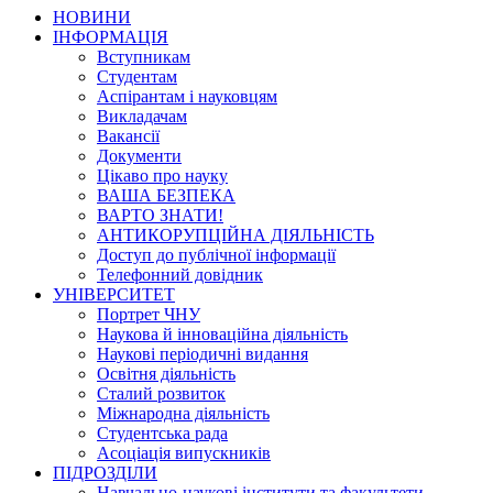
НОВИНИ
ІНФОРМАЦІЯ
Вступникам
Студентам
Аспірантам і науковцям
Викладачам
Вакансії
Документи
Цікаво про науку
ВАША БЕЗПЕКА
ВАРТО ЗНАТИ!
АНТИКОРУПЦІЙНА ДІЯЛЬНІСТЬ
Доступ до публічної інформації
Телефонний довідник
УНІВЕРСИТЕТ
Портрет ЧНУ
Наукова й інноваційна діяльність
Наукові періодичні видання
Освітня діяльність
Сталий розвиток
Міжнародна діяльність
Студентська рада
Асоціація випускників
ПІДРОЗДІЛИ
Навчально-наукові інститути та факультети