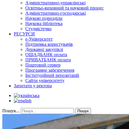
Адміністративно-управлінські
Освітньо-виховний та науковий процес
Адміністративно-господарські
Наукові підрозділи
Наукова бібліотека
Студмістечко
РЕСУРСИ
е-Університет
Підтримка користувачів
Державні закупівлі
ОЩАДБАНК оплата
ПРИВАТБАНК оплата
Поштовий сервер
Програмне забезпечення
Інституційний репозитарій
Сайти університету
Запитати у ректора
Пошук...
Пошук