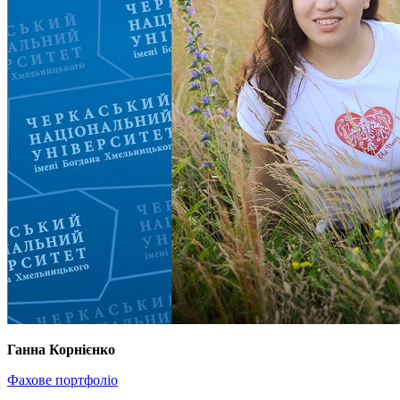
Ганна Корнієнко
Фахове портфоліо