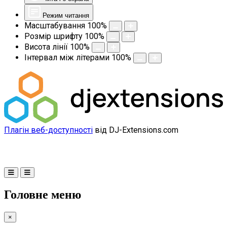
Режим читання
Масштабування
100
%
Розмір шрифту
100
%
Висота лінії
100
%
Інтервал між літерами
100
%
Плагін веб-доступності
від DJ-Extensions.com
Головне меню
×