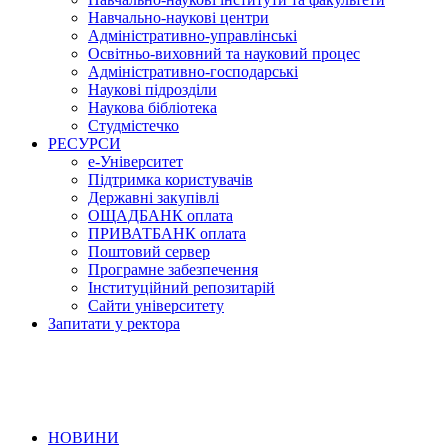
Навчально-наукові центри
Адміністративно-управлінські
Освітньо-виховний та науковий процес
Адміністративно-господарські
Наукові підрозділи
Наукова бібліотека
Студмістечко
РЕСУРСИ
е-Університет
Підтримка користувачів
Державні закупівлі
ОЩАДБАНК оплата
ПРИВАТБАНК оплата
Поштовий сервер
Програмне забезпечення
Інституційний репозитарій
Сайти університету
Запитати у ректора
НОВИНИ