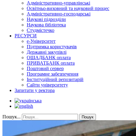
Адміністративно-управлінські
Освітньо-виховний та науковий процес
Адміністративно-господарські
Наукові підрозділи
Наукова бібліотека
Студмістечко
РЕСУРСИ
е-Університет
Підтримка користувачів
Державні закупівлі
ОЩАДБАНК оплата
ПРИВАТБАНК оплата
Поштовий сервер
Програмне забезпечення
Інституційний репозитарій
Сайти університету
Запитати у ректора
Пошук...
Пошук