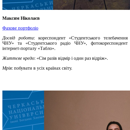
Максим Ніколаєв
Фахове портфоліо
Досвід роботи
: кореспондент «Студентського телебачення
ЧНУ» та «Студентського радіо ЧНУ», фотокореспондент
інтернет-порталу «Табло».
Життєве кредо
: «Сім разів відмір і один раз відріж».
Мрія
: побувати в усіх країнах світу.