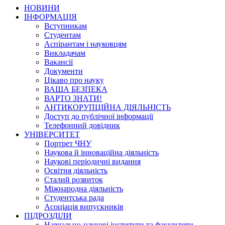
НОВИНИ
ІНФОРМАЦІЯ
Вступникам
Студентам
Аспірантам і науковцям
Викладачам
Вакансії
Документи
Цікаво про науку
ВАША БЕЗПЕКА
ВАРТО ЗНАТИ!
АНТИКОРУПЦІЙНА ДІЯЛЬНІСТЬ
Доступ до публічної інформації
Телефонний довідник
УНІВЕРСИТЕТ
Портрет ЧНУ
Наукова й інноваційна діяльність
Наукові періодичні видання
Освітня діяльність
Сталий розвиток
Міжнародна діяльність
Студентська рада
Асоціація випускників
ПІДРОЗДІЛИ
Навчально-наукові інститути та факультети