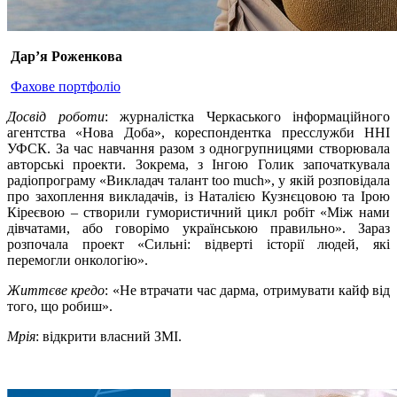
Дар’я Роженкова
Фахове портфоліо
Досвід роботи
: журналістка Черкаського інформаційного
агентства «Нова Доба», кореспондентка пресслужби ННІ
УФСК. За час навчання разом з одногрупницями створювала
авторські проекти. Зокрема, з Інгою Голик започаткувала
радіопрограму «Викладач талант too much», у якій розповідала
про захоплення викладачів, із Наталією Кузнєцовою та Ірою
Кіреєвою – створили гумористичний цикл робіт «Між нами
дівчатами, або говорімо українською правильно». Зараз
розпочала проект «Сильні: відверті історії людей, які
перемогли онкологію».
Життєве кредо
: «Не втрачати час дарма, отримувати кайф від
того, що робиш».
Мрія
: відкрити власний ЗМІ.