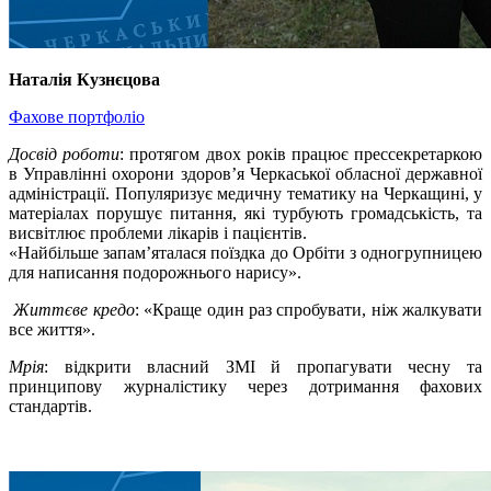
Наталія Кузнєцова
Фахове портфоліо
Досвід роботи
: протягом двох років працює прессекретаркою
в Управлінні охорони здоров’я Черкаської обласної державної
адміністрації. Популяризує медичну тематику на Черкащині, у
матеріалах порушує питання, які турбують громадськість, та
висвітлює проблеми лікарів і пацієнтів.
«Найбільше запам’яталася поїздка до Орбіти з одногрупницею
для написання подорожнього нарису».
Життєве кредо
: «Краще один раз спробувати, ніж жалкувати
все життя».
Мрія
: відкрити власний ЗМІ й пропагувати чесну та
принципову журналістику через дотримання фахових
стандартів.