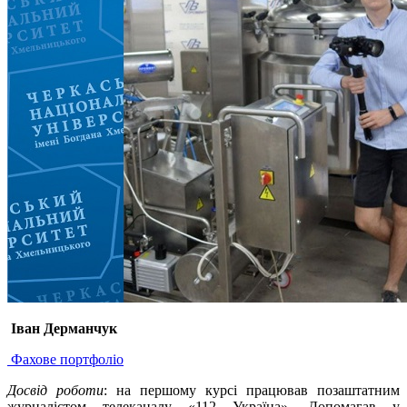
Іван Дерманчук
Фахове портфоліо
Досвід роботи
: на першому курсі працював позаштатним
журналістом телеканалу «112 Україна». Допомагав у