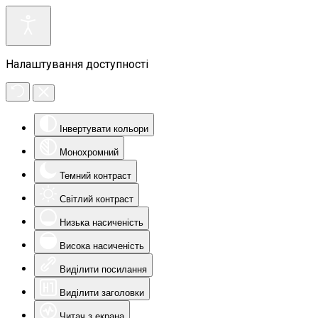
Налаштування доступності
Інвертувати кольори
Монохромний
Темний контраст
Світлий контраст
Низька насиченість
Висока насиченість
Виділити посилання
Виділити заголовки
Читач з екрана