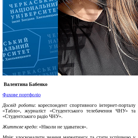
Валентина Бабенко
Фахове портфоліо
Досвід роботи
: кореспондент спортивного інтернет-порталу
«Табло», журналіст «Студентського телебачення ЧНУ» та
«Студентського радіо ЧНУ».
Життєве кредо
: «Ніколи не здаватися».
Мрія
: удосконалити знання маркетингу та стати успішною у