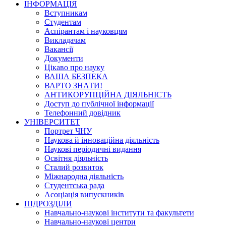
ІНФОРМАЦІЯ
Вступникам
Студентам
Аспірантам і науковцям
Викладачам
Вакансії
Документи
Цікаво про науку
ВАША БЕЗПЕКА
ВАРТО ЗНАТИ!
АНТИКОРУПЦІЙНА ДІЯЛЬНІСТЬ
Доступ до публічної інформації
Телефонний довідник
УНІВЕРСИТЕТ
Портрет ЧНУ
Наукова й інноваційна діяльність
Наукові періодичні видання
Освітня діяльність
Сталий розвиток
Міжнародна діяльність
Студентська рада
Асоціація випускників
ПІДРОЗДІЛИ
Навчально-наукові інститути та факультети
Навчально-наукові центри