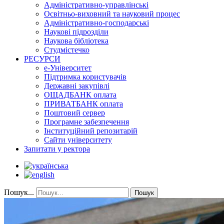
Адміністративно-управлінські
Освітньо-виховний та науковий процес
Адміністративно-господарські
Наукові підрозділи
Наукова бібліотека
Студмістечко
РЕСУРСИ
е-Університет
Підтримка користувачів
Державні закупівлі
ОЩАДБАНК оплата
ПРИВАТБАНК оплата
Поштовий сервер
Програмне забезпечення
Інституційний репозитарій
Сайти університету
Запитати у ректора
Пошук...
Пошук