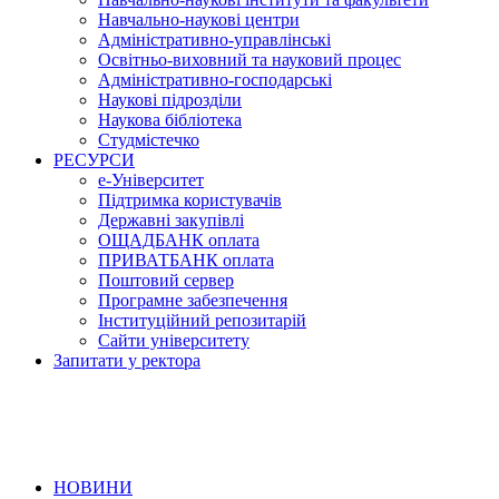
Навчально-наукові центри
Адміністративно-управлінські
Освітньо-виховний та науковий процес
Адміністративно-господарські
Наукові підрозділи
Наукова бібліотека
Студмістечко
РЕСУРСИ
е-Університет
Підтримка користувачів
Державні закупівлі
ОЩАДБАНК оплата
ПРИВАТБАНК оплата
Поштовий сервер
Програмне забезпечення
Інституційний репозитарій
Сайти університету
Запитати у ректора
НОВИНИ