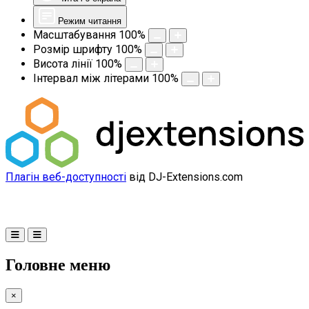
Режим читання
Масштабування
100
%
Розмір шрифту
100
%
Висота лінії
100
%
Інтервал між літерами
100
%
Плагін веб-доступності
від DJ-Extensions.com
Головне меню
×