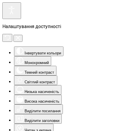
Налаштування доступності
Інвертувати кольори
Монохромний
Темний контраст
Світлий контраст
Низька насиченість
Висока насиченість
Виділити посилання
Виділити заголовки
Читач з екрана