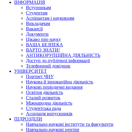
ІНФОРМАЦІЯ
Вступникам
Студентам
Аспірантам і науковцям
Викладачам
Вакансії
Документи
Цікаво про науку
ВАША БЕЗПЕКА
ВАРТО ЗНАТИ!
АНТИКОРУПЦІЙНА ДІЯЛЬНІСТЬ
Доступ до публічної інформації
Телефонний довідник
УНІВЕРСИТЕТ
Портрет ЧНУ
Наукова й інноваційна діяльність
Наукові періодичні видання
Освітня діяльність
Сталий розвиток
Міжнародна діяльність
Студентська рада
Асоціація випускників
ПІДРОЗДІЛИ
Навчально-наукові інститути та факультети
Навчально-наукові центри