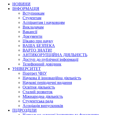
НОВИНИ
ІНФОРМАЦІЯ
Вступникам
Студентам
Аспірантам і науковцям
Викладачам
Вакансії
Документи
Цікаво про науку
ВАША БЕЗПЕКА
ВАРТО ЗНАТИ!
АНТИКОРУПЦІЙНА ДІЯЛЬНІСТЬ
Доступ до публічної інформації
Телефонний довідник
УНІВЕРСИТЕТ
Портрет ЧНУ
Наукова й інноваційна діяльність
Наукові періодичні видання
Освітня діяльність
Сталий розвиток
Міжнародна діяльність
Студентська рада
Асоціація випускників
ПІДРОЗДІЛИ
Навчально-наукові інститути та факультети