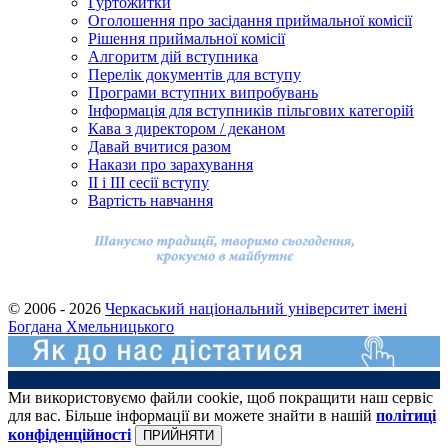
Гуртожитки
Оголошення про засідання приймальної комісії
Рішення приймальної комісії
Алгоритм дій вступника
Перелік документів для вступу
Програми вступних випробувань
Інформація для вступників пільгових категорій
Кава з директором / деканом
Давай вчитися разом
Накази про зарахування
ІІ і ІІІ сесії вступу
Вартість навчання
© 2006 - 2026
Черкаський національний університет імені
Богдана Хмельницького
Ми використовуємо файли cookie, щоб покращити наш сервіс
для вас. Більше інформації ви можете знайти в нашій
політиці
конфіденційності
ПРИЙНЯТИ