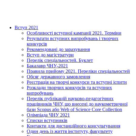
Вступ 2021
Особливості вступної кампанії 2021. Терміни
Результати вступних випробувань і творчих
конкурсів
Рекомендовані до зарахування
Вступ до магістратури
Перелік спеціальностей. Буклет
Бакалавр ЧНУ-2021
Правила прийому 2021. Переліки спеціальностей
Обсяг державного замовлення
Реєстрація на творчі конкурси та вступні іспити
Розклади творчих конкурсів та вступних
випробувань
Перелік публікацій науково-педагогічних
працівників ЧНУ, що внесені до наукометричної
бази Scopus або Web of Science Core Collection
Олімпіада ЧНУ 2021
Cписки вступників
Контакти для дистанційного консультування
Один день із життя інституту, факультету