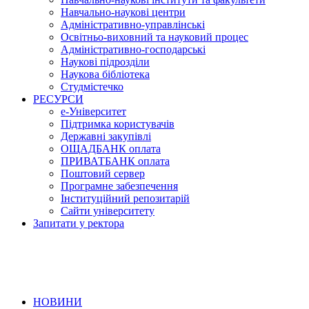
Навчально-наукові центри
Адміністративно-управлінські
Освітньо-виховний та науковий процес
Адміністративно-господарські
Наукові підрозділи
Наукова бібліотека
Студмістечко
РЕСУРСИ
е-Університет
Підтримка користувачів
Державні закупівлі
ОЩАДБАНК оплата
ПРИВАТБАНК оплата
Поштовий сервер
Програмне забезпечення
Інституційний репозитарій
Сайти університету
Запитати у ректора
НОВИНИ