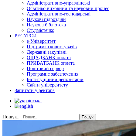
Адміністративно-управлінські
Освітньо-виховний та науковий процес
Адміністративно-господарські
Наукові підрозділи
Наукова бібліотека
Студмістечко
РЕСУРСИ
е-Університет
Підтримка користувачів
Державні закупівлі
ОЩАДБАНК оплата
ПРИВАТБАНК оплата
Поштовий сервер
Програмне забезпечення
Інституційний репозитарій
Сайти університету
Запитати у ректора
Пошук...
Пошук