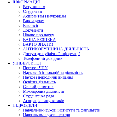
ІНФОРМАЦІЯ
Вступникам
Студентам
Аспірантам і науковцям
Викладачам
Вакансії
Документи
Цікаво про науку
ВАША БЕЗПЕКА
ВАРТО ЗНАТИ!
АНТИКОРУПЦІЙНА ДІЯЛЬНІСТЬ
Доступ до публічної інформації
Телефонний довідник
УНІВЕРСИТЕТ
Портрет ЧНУ
Наукова й інноваційна діяльність
Наукові періодичні видання
Освітня діяльність
Сталий розвиток
Міжнародна діяльність
Студентська рада
Асоціація випускників
ПІДРОЗДІЛИ
Навчально-наукові інститути та факультети
Навчально-наукові центри