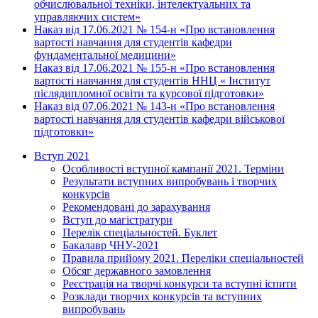
обчислювальної техніки, інтелектуальних та
управляючих систем»
Наказ від 17.06.2021 № 154-н
«
Про встановлення
вартості навчання для студентів кафедри
фундаментальної медицини
»
Наказ від 17.06.2021 № 155-н «Про встановлення
вартості навчання для студентів ННЦ « Інститут
післядипломної освіти та курсової підготовки»
Наказ від 07.06.2021 № 143-н «Про встановлення
вартості навчання для студентів кафедри військової
підготовки»
Вступ 2021
Особливості вступної кампанії 2021. Терміни
Результати вступних випробувань і творчих
конкурсів
Рекомендовані до зарахування
Вступ до магістратури
Перелік спеціальностей. Буклет
Бакалавр ЧНУ-2021
Правила прийому 2021. Переліки спеціальностей
Обсяг державного замовлення
Реєстрація на творчі конкурси та вступні іспити
Розклади творчих конкурсів та вступних
випробувань