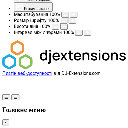
Режим читання
Масштабування
100
%
Розмір шрифту
100
%
Висота лінії
100
%
Інтервал між літерами
100
%
Плагін веб-доступності
від DJ-Extensions.com
Головне меню
×