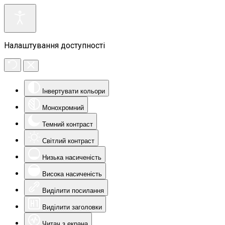
Налаштування доступності
Інвертувати кольори
Монохромний
Темний контраст
Світлий контраст
Низька насиченість
Висока насиченість
Виділити посилання
Виділити заголовки
Читач з екрана