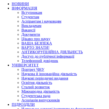
НОВИНИ
ІНФОРМАЦІЯ
Вступникам
Студентам
Аспірантам і науковцям
Викладачам
Вакансії
Документи
Цікаво про науку
ВАША БЕЗПЕКА
ВАРТО ЗНАТИ!
АНТИКОРУПЦІЙНА ДІЯЛЬНІСТЬ
Доступ до публічної інформації
Телефонний довідник
УНІВЕРСИТЕТ
Портрет ЧНУ
Наукова й інноваційна діяльність
Наукові періодичні видання
Освітня діяльність
Сталий розвиток
Міжнародна діяльність
Студентська рада
Асоціація випускників
ПІДРОЗДІЛИ
Навчально-наукові інститути та факультети