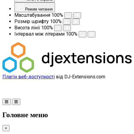
Режим читання
Масштабування
100
%
Розмір шрифту
100
%
Висота лінії
100
%
Інтервал між літерами
100
%
Плагін веб-доступності
від DJ-Extensions.com
Головне меню
×