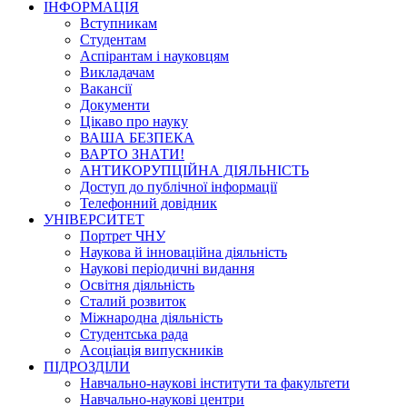
ІНФОРМАЦІЯ
Вступникам
Студентам
Аспірантам і науковцям
Викладачам
Вакансії
Документи
Цікаво про науку
ВАША БЕЗПЕКА
ВАРТО ЗНАТИ!
АНТИКОРУПЦІЙНА ДІЯЛЬНІСТЬ
Доступ до публічної інформації
Телефонний довідник
УНІВЕРСИТЕТ
Портрет ЧНУ
Наукова й інноваційна діяльність
Наукові періодичні видання
Освітня діяльність
Сталий розвиток
Міжнародна діяльність
Студентська рада
Асоціація випускників
ПІДРОЗДІЛИ
Навчально-наукові інститути та факультети
Навчально-наукові центри