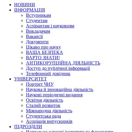
НОВИНИ
ІНФОРМАЦІЯ
Вступникам
Студентам
Аспірантам і науковцям
Викладачам
Вакансії
Документи
Цікаво про науку
ВАША БЕЗПЕКА
ВАРТО ЗНАТИ!
АНТИКОРУПЦІЙНА ДІЯЛЬНІСТЬ
Доступ до публічної інформації
Телефонний довідник
УНІВЕРСИТЕТ
Портрет ЧНУ
Наукова й інноваційна діяльність
Наукові періодичні видання
Освітня діяльність
Сталий розвиток
Міжнародна діяльність
Студентська рада
Асоціація випускників
ПІДРОЗДІЛИ
Навчально-наукові інститути та факультети