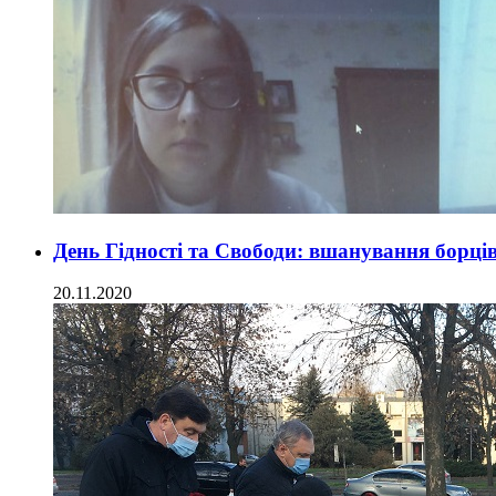
День Гідності та Свободи: вшанування борці
20.11.2020