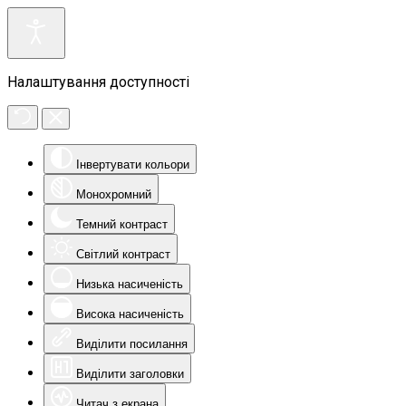
Налаштування доступності
Інвертувати кольори
Монохромний
Темний контраст
Світлий контраст
Низька насиченість
Висока насиченість
Виділити посилання
Виділити заголовки
Читач з екрана