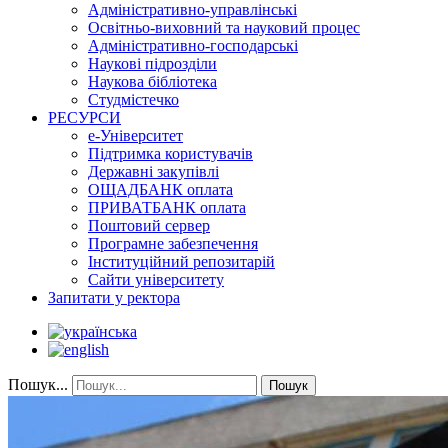
Адміністративно-управлінські
Освітньо-виховний та науковий процес
Адміністративно-господарські
Наукові підрозділи
Наукова бібліотека
Студмістечко
РЕСУРСИ
е-Університет
Підтримка користувачів
Державні закупівлі
ОЩАДБАНК оплата
ПРИВАТБАНК оплата
Поштовий сервер
Програмне забезпечення
Інституційний репозитарій
Сайти університету
Запитати у ректора
Пошук...
Пошук