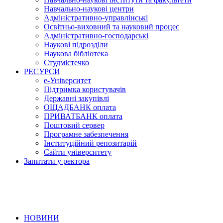
Навчально-наукові центри
Адміністративно-управлінські
Освітньо-виховний та науковий процес
Адміністративно-господарські
Наукові підрозділи
Наукова бібліотека
Студмістечко
РЕСУРСИ
е-Університет
Підтримка користувачів
Державні закупівлі
ОЩАДБАНК оплата
ПРИВАТБАНК оплата
Поштовий сервер
Програмне забезпечення
Інституційний репозитарій
Сайти університету
Запитати у ректора
НОВИНИ