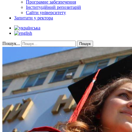
Програмне забезпечення
Інституційний репозитарій
Сайти університету
Запитати у ректора
Пошук...
Пошук