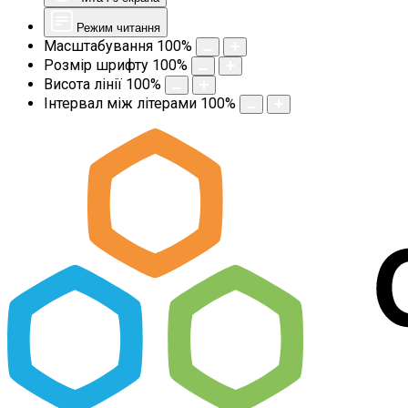
Режим читання
Масштабування
100
%
Розмір шрифту
100
%
Висота лінії
100
%
Інтервал між літерами
100
%