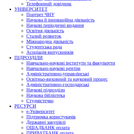
Телефонний довідник
УНІВЕРСИТЕТ
Портрет ЧНУ
Наукова й інноваційна діяльність
Наукові періодичні видання
Освітня діяльність
Сталий розвиток
Міжнародна діяльність
Студентська рада
Асоціація випускників
ПІДРОЗДІЛИ
Навчально-наукові інститути та факультети
Навчально-наукові центри
Адміністративно-управлінські
Освітньо-виховний та науковий процес
Адміністративно-господарські
Наукові підрозділи
Наукова бібліотека
Студмістечко
РЕСУРСИ
е-Університет
Підтримка користувачів
Державні закупівлі
ОЩАДБАНК оплата
ПРИВАТБАНК оплата