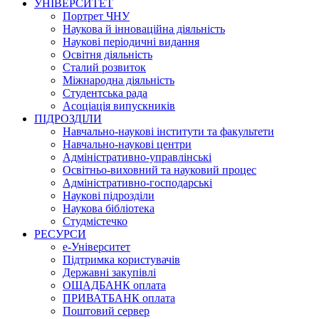
УНІВЕРСИТЕТ
Портрет ЧНУ
Наукова й інноваційна діяльність
Наукові періодичні видання
Освітня діяльність
Сталий розвиток
Міжнародна діяльність
Студентська рада
Асоціація випускників
ПІДРОЗДІЛИ
Навчально-наукові інститути та факультети
Навчально-наукові центри
Адміністративно-управлінські
Освітньо-виховний та науковий процес
Адміністративно-господарські
Наукові підрозділи
Наукова бібліотека
Студмістечко
РЕСУРСИ
е-Університет
Підтримка користувачів
Державні закупівлі
ОЩАДБАНК оплата
ПРИВАТБАНК оплата
Поштовий сервер