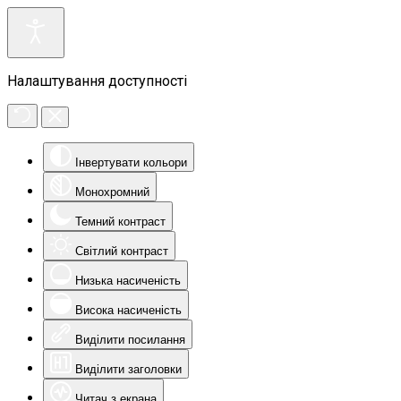
Налаштування доступності
Інвертувати кольори
Монохромний
Темний контраст
Світлий контраст
Низька насиченість
Висока насиченість
Виділити посилання
Виділити заголовки
Читач з екрана