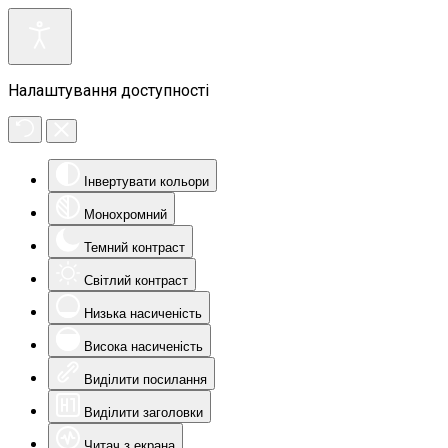
Налаштування доступності
Інвертувати кольори
Монохромний
Темний контраст
Світлий контраст
Низька насиченість
Висока насиченість
Виділити посилання
Виділити заголовки
Читач з екрана