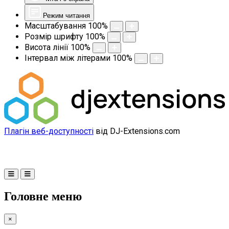
Режим читання
Масштабування
100
%
Розмір шрифту
100
%
Висота лінії
100
%
Інтервал між літерами
100
%
Плагін веб-доступності
від DJ-Extensions.com
Головне меню
×