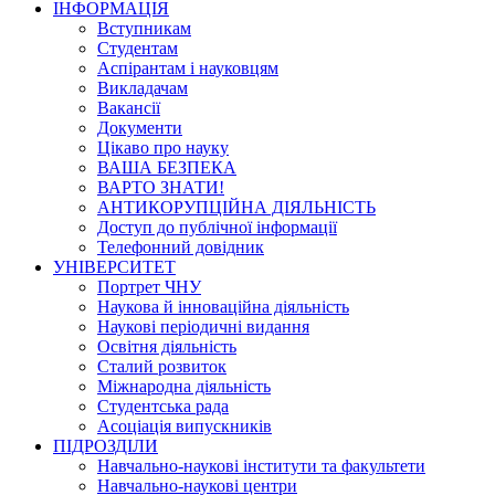
ІНФОРМАЦІЯ
Вступникам
Студентам
Аспірантам і науковцям
Викладачам
Вакансії
Документи
Цікаво про науку
ВАША БЕЗПЕКА
ВАРТО ЗНАТИ!
АНТИКОРУПЦІЙНА ДІЯЛЬНІСТЬ
Доступ до публічної інформації
Телефонний довідник
УНІВЕРСИТЕТ
Портрет ЧНУ
Наукова й інноваційна діяльність
Наукові періодичні видання
Освітня діяльність
Сталий розвиток
Міжнародна діяльність
Студентська рада
Асоціація випускників
ПІДРОЗДІЛИ
Навчально-наукові інститути та факультети
Навчально-наукові центри