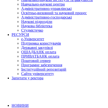
Навчально-наукові центри
Адміністративно-управлінські
Освітньо-виховний та науковий процес
Адміністративно-господарські
Наукові підрозділи
Наукова бібліотека
Студмістечко
РЕСУРСИ
е-Університет
Підтримка користувачів
Державні закупівлі
ОЩАДБАНК оплата
ПРИВАТБАНК оплата
Поштовий сервер
Програмне забезпечення
Інституційний репозитарій
Сайти університету
Запитати у ректора
НОВИНИ