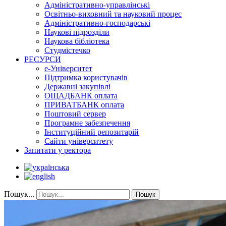
Адміністративно-управлінські
Освітньо-виховний та науковий процес
Адміністративно-господарські
Наукові підрозділи
Наукова бібліотека
Студмістечко
РЕСУРСИ
е-Університет
Підтримка користувачів
Державні закупівлі
ОЩАДБАНК оплата
ПРИВАТБАНК оплата
Поштовий сервер
Програмне забезпечення
Інституційний репозитарій
Сайти університету
Запитати у ректора
Пошук...
Пошук