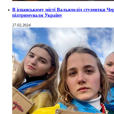
В іспанському місті Вальядолід студентки Че
підтримували Україну
27.02.2024