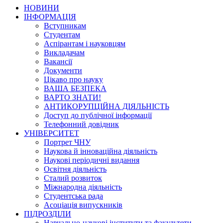
НОВИНИ
ІНФОРМАЦІЯ
Вступникам
Студентам
Аспірантам і науковцям
Викладачам
Вакансії
Документи
Цікаво про науку
ВАША БЕЗПЕКА
ВАРТО ЗНАТИ!
АНТИКОРУПЦІЙНА ДІЯЛЬНІСТЬ
Доступ до публічної інформації
Телефонний довідник
УНІВЕРСИТЕТ
Портрет ЧНУ
Наукова й інноваційна діяльність
Наукові періодичні видання
Освітня діяльність
Сталий розвиток
Міжнародна діяльність
Студентська рада
Асоціація випускників
ПІДРОЗДІЛИ
Навчально-наукові інститути та факультети