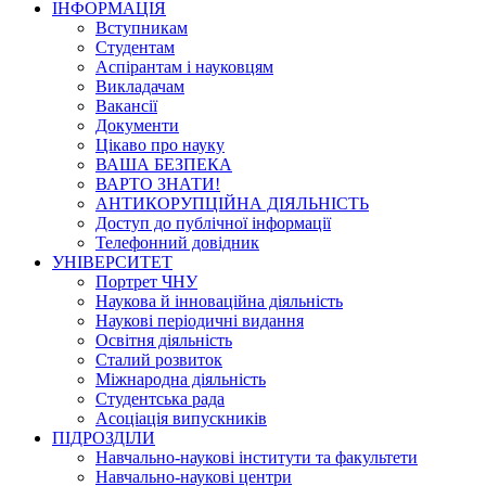
ІНФОРМАЦІЯ
Вступникам
Студентам
Аспірантам і науковцям
Викладачам
Вакансії
Документи
Цікаво про науку
ВАША БЕЗПЕКА
ВАРТО ЗНАТИ!
АНТИКОРУПЦІЙНА ДІЯЛЬНІСТЬ
Доступ до публічної інформації
Телефонний довідник
УНІВЕРСИТЕТ
Портрет ЧНУ
Наукова й інноваційна діяльність
Наукові періодичні видання
Освітня діяльність
Сталий розвиток
Міжнародна діяльність
Студентська рада
Асоціація випускників
ПІДРОЗДІЛИ
Навчально-наукові інститути та факультети
Навчально-наукові центри