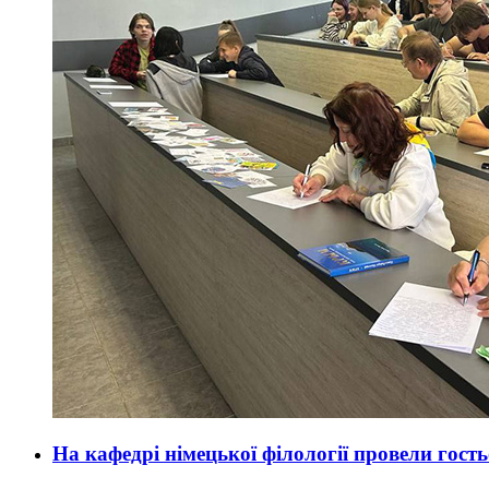
На кафедрі німецької філології провели гост