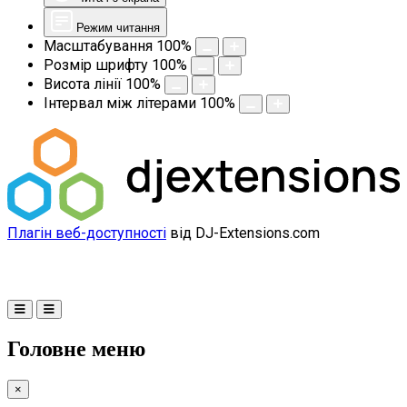
Режим читання
Масштабування
100
%
Розмір шрифту
100
%
Висота лінії
100
%
Інтервал між літерами
100
%
Плагін веб-доступності
від DJ-Extensions.com
Головне меню
×