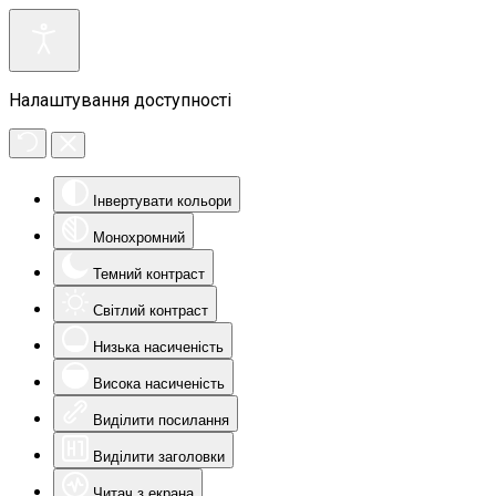
Налаштування доступності
Інвертувати кольори
Монохромний
Темний контраст
Світлий контраст
Низька насиченість
Висока насиченість
Виділити посилання
Виділити заголовки
Читач з екрана