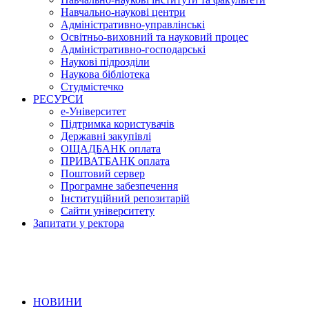
Навчально-наукові центри
Адміністративно-управлінські
Освітньо-виховний та науковий процес
Адміністративно-господарські
Наукові підрозділи
Наукова бібліотека
Студмістечко
РЕСУРСИ
е-Університет
Підтримка користувачів
Державні закупівлі
ОЩАДБАНК оплата
ПРИВАТБАНК оплата
Поштовий сервер
Програмне забезпечення
Інституційний репозитарій
Сайти університету
Запитати у ректора
НОВИНИ