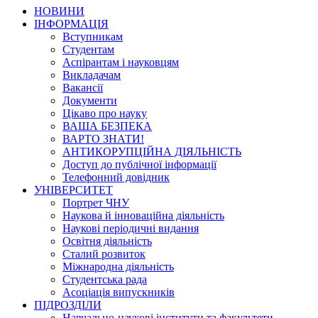
НОВИНИ
ІНФОРМАЦІЯ
Вступникам
Студентам
Аспірантам і науковцям
Викладачам
Вакансії
Документи
Цікаво про науку
ВАША БЕЗПЕКА
ВАРТО ЗНАТИ!
АНТИКОРУПЦІЙНА ДІЯЛЬНІСТЬ
Доступ до публічної інформації
Телефонний довідник
УНІВЕРСИТЕТ
Портрет ЧНУ
Наукова й інноваційна діяльність
Наукові періодичні видання
Освітня діяльність
Сталий розвиток
Міжнародна діяльність
Студентська рада
Асоціація випускників
ПІДРОЗДІЛИ
Навчально-наукові інститути та факультети