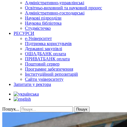
Адміністративно-управлінські
Освітньо-виховний та науковий процес
Адміністративно-господарські
Наукові підрозділи
Наукова бібліотека
Студмістечко
РЕСУРСИ
е-Університет
Підтримка користувачів
Державні закупівлі
ОЩАДБАНК оплата
ПРИВАТБАНК оплата
Поштовий сервер
Програмне забезпечення
Інституційний репозитарій
Сайти університету
Запитати у ректора
Пошук...
Пошук