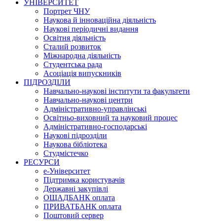
УНІВЕРСИТЕТ
Портрет ЧНУ
Наукова й інноваційна діяльність
Наукові періодичні видання
Освітня діяльність
Сталий розвиток
Міжнародна діяльність
Студентська рада
Асоціація випускників
ПІДРОЗДІЛИ
Навчально-наукові інститути та факультети
Навчально-наукові центри
Адміністративно-управлінські
Освітньо-виховний та науковий процес
Адміністративно-господарські
Наукові підрозділи
Наукова бібліотека
Студмістечко
РЕСУРСИ
е-Університет
Підтримка користувачів
Державні закупівлі
ОЩАДБАНК оплата
ПРИВАТБАНК оплата
Поштовий сервер