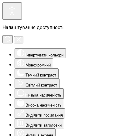
Налаштування доступності
Інвертувати кольори
Монохромний
Темний контраст
Світлий контраст
Низька насиченість
Висока насиченість
Виділити посилання
Виділити заголовки
Читач з екрана