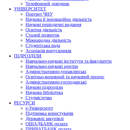
Телефонний довідник
УНІВЕРСИТЕТ
Портрет ЧНУ
Наукова й інноваційна діяльність
Наукові періодичні видання
Освітня діяльність
Сталий розвиток
Міжнародна діяльність
Студентська рада
Асоціація випускників
ПІДРОЗДІЛИ
Навчально-наукові інститути та факультети
Навчально-наукові центри
Адміністративно-управлінські
Освітньо-виховний та науковий процес
Адміністративно-господарські
Наукові підрозділи
Наукова бібліотека
Студмістечко
РЕСУРСИ
е-Університет
Підтримка користувачів
Державні закупівлі
ОЩАДБАНК оплата
ПРИВАТБАНК оплата