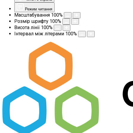
Режим читання
Масштабування
100
%
Розмір шрифту
100
%
Висота лінії
100
%
Інтервал між літерами
100
%