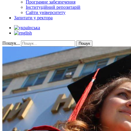
Програмне забезпечення
Інституційний репозитарій
Сайти університету
Запитати у ректора
Пошук...
Пошук