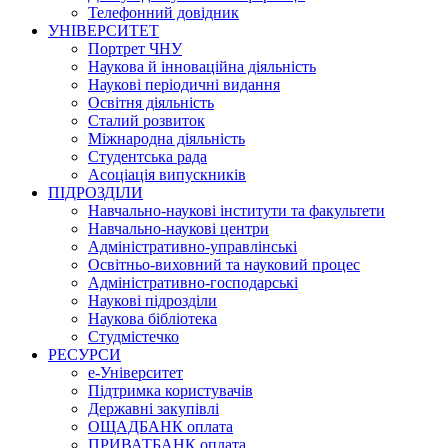
Телефонний довідник
УНІВЕРСИТЕТ
Портрет ЧНУ
Наукова й інноваційна діяльність
Наукові періодичні видання
Освітня діяльність
Сталий розвиток
Міжнародна діяльність
Студентська рада
Асоціація випускників
ПІДРОЗДІЛИ
Навчально-наукові інститути та факультети
Навчально-наукові центри
Адміністративно-управлінські
Освітньо-виховний та науковий процес
Адміністративно-господарські
Наукові підрозділи
Наукова бібліотека
Студмістечко
РЕСУРСИ
е-Університет
Підтримка користувачів
Державні закупівлі
ОЩАДБАНК оплата
ПРИВАТБАНК оплата