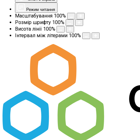
Режим читання
Масштабування
100
%
Розмір шрифту
100
%
Висота лінії
100
%
Інтервал між літерами
100
%