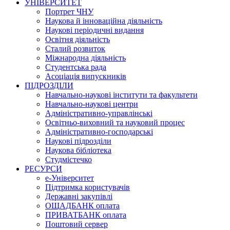
УНІВЕРСИТЕТ
Портрет ЧНУ
Наукова й інноваційна діяльність
Наукові періодичні видання
Освітня діяльність
Сталий розвиток
Міжнародна діяльність
Студентська рада
Асоціація випускників
ПІДРОЗДІЛИ
Навчально-наукові інститути та факультети
Навчально-наукові центри
Адміністративно-управлінські
Освітньо-виховний та науковий процес
Адміністративно-господарські
Наукові підрозділи
Наукова бібліотека
Студмістечко
РЕСУРСИ
е-Університет
Підтримка користувачів
Державні закупівлі
ОЩАДБАНК оплата
ПРИВАТБАНК оплата
Поштовий сервер