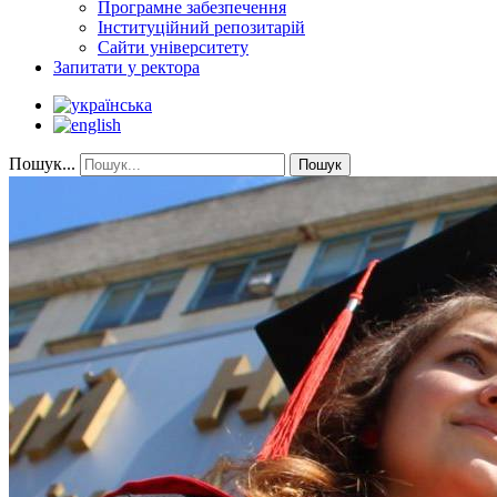
Програмне забезпечення
Інституційний репозитарій
Сайти університету
Запитати у ректора
Пошук...
Пошук