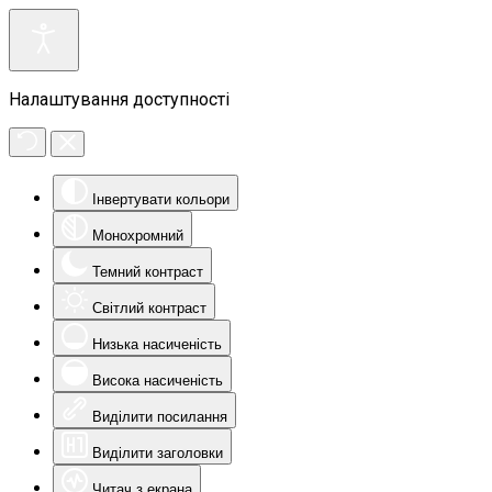
Налаштування доступності
Інвертувати кольори
Монохромний
Темний контраст
Світлий контраст
Низька насиченість
Висока насиченість
Виділити посилання
Виділити заголовки
Читач з екрана