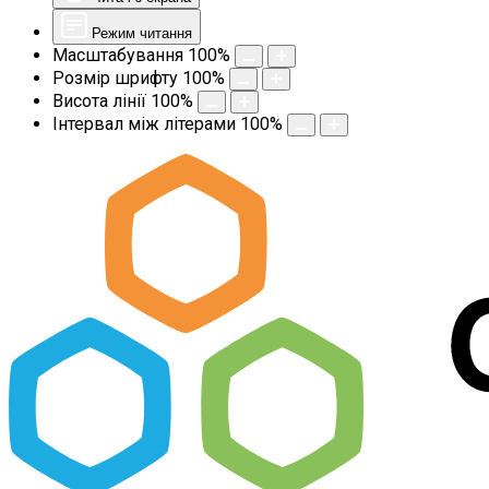
Режим читання
Масштабування
100
%
Розмір шрифту
100
%
Висота лінії
100
%
Інтервал між літерами
100
%