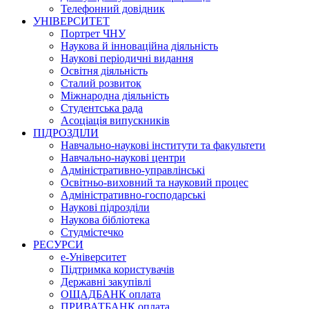
Телефонний довідник
УНІВЕРСИТЕТ
Портрет ЧНУ
Наукова й інноваційна діяльність
Наукові періодичні видання
Освітня діяльність
Сталий розвиток
Міжнародна діяльність
Студентська рада
Асоціація випускників
ПІДРОЗДІЛИ
Навчально-наукові інститути та факультети
Навчально-наукові центри
Адміністративно-управлінські
Освітньо-виховний та науковий процес
Адміністративно-господарські
Наукові підрозділи
Наукова бібліотека
Студмістечко
РЕСУРСИ
е-Університет
Підтримка користувачів
Державні закупівлі
ОЩАДБАНК оплата
ПРИВАТБАНК оплата