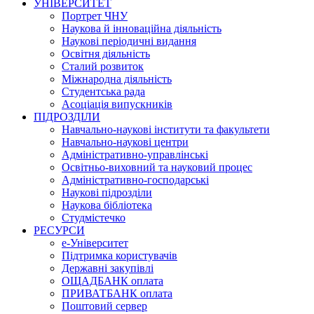
УНІВЕРСИТЕТ
Портрет ЧНУ
Наукова й інноваційна діяльність
Наукові періодичні видання
Освітня діяльність
Сталий розвиток
Міжнародна діяльність
Студентська рада
Асоціація випускників
ПІДРОЗДІЛИ
Навчально-наукові інститути та факультети
Навчально-наукові центри
Адміністративно-управлінські
Освітньо-виховний та науковий процес
Адміністративно-господарські
Наукові підрозділи
Наукова бібліотека
Студмістечко
РЕСУРСИ
е-Університет
Підтримка користувачів
Державні закупівлі
ОЩАДБАНК оплата
ПРИВАТБАНК оплата
Поштовий сервер