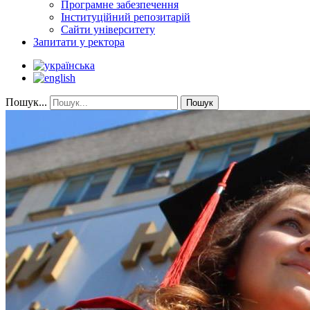
Програмне забезпечення
Інституційний репозитарій
Сайти університету
Запитати у ректора
Пошук...
Пошук