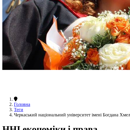
Головна
Теги
Черкаський національний університет імені Богдана Хме
ННІ економіки і права