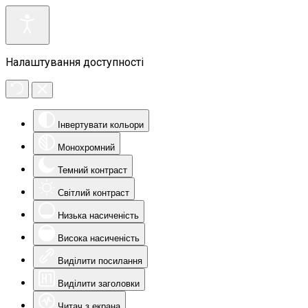
Налаштування доступності
Інвертувати кольори
Монохромний
Темний контраст
Світлий контраст
Низька насиченість
Висока насиченість
Виділити посилання
Виділити заголовки
Читач з екрана