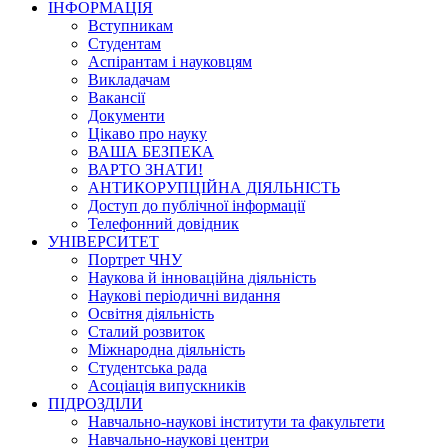
ІНФОРМАЦІЯ
Вступникам
Студентам
Аспірантам і науковцям
Викладачам
Вакансії
Документи
Цікаво про науку
ВАША БЕЗПЕКА
ВАРТО ЗНАТИ!
АНТИКОРУПЦІЙНА ДІЯЛЬНІСТЬ
Доступ до публічної інформації
Телефонний довідник
УНІВЕРСИТЕТ
Портрет ЧНУ
Наукова й інноваційна діяльність
Наукові періодичні видання
Освітня діяльність
Сталий розвиток
Міжнародна діяльність
Студентська рада
Асоціація випускників
ПІДРОЗДІЛИ
Навчально-наукові інститути та факультети
Навчально-наукові центри