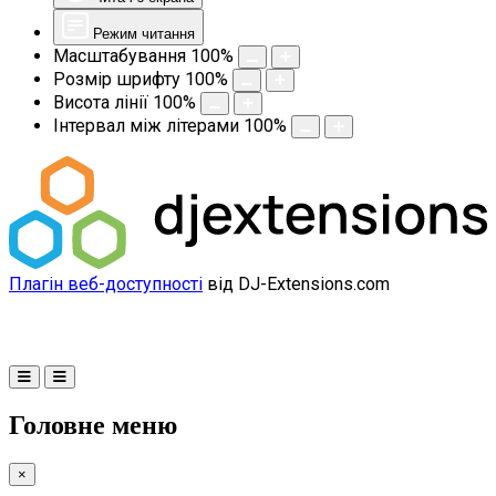
Режим читання
Масштабування
100
%
Розмір шрифту
100
%
Висота лінії
100
%
Інтервал між літерами
100
%
Плагін веб-доступності
від DJ-Extensions.com
Головне меню
×