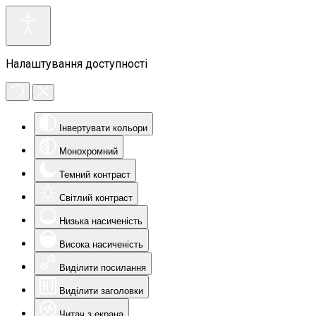
Налаштування доступності
Інвертувати кольори
Монохромний
Темний контраст
Світлий контраст
Низька насиченість
Висока насиченість
Виділити посилання
Виділити заголовки
Читач з екрана