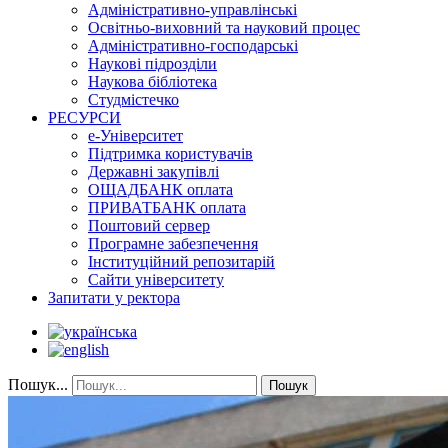
Адміністративно-управлінські
Освітньо-виховний та науковий процес
Адміністративно-господарські
Наукові підрозділи
Наукова бібліотека
Студмістечко
РЕСУРСИ
е-Університет
Підтримка користувачів
Державні закупівлі
ОЩАДБАНК оплата
ПРИВАТБАНК оплата
Поштовий сервер
Програмне забезпечення
Інституційний репозитарій
Сайти університету
Запитати у ректора
Пошук...
Пошук