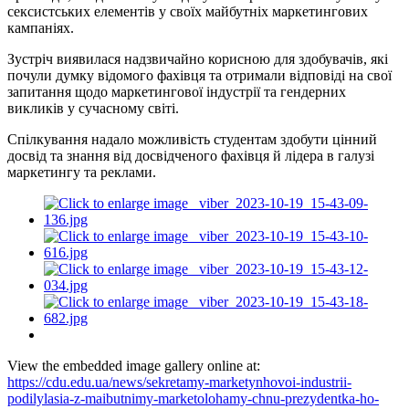
сексистських елементів у своїх майбутніх маркетингових
кампаніях.
Зустріч виявилася надзвичайно корисною для здобувачів, які
почули думку відомого фахівця та отримали відповіді на свої
запитання щодо маркетингової індустрії та гендерних
викликів у сучасному світі.
Спілкування надало можливість студентам здобути цінний
досвід та знання від досвідченого фахівця й лідера в галузі
маркетингу та реклами.
View the embedded image gallery online at:
https://cdu.edu.ua/news/sekretamy-marketynhovoi-industrii-
podilylasia-z-maibutnimy-marketolohamy-chnu-prezydentka-ho-