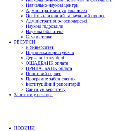
Навчально-наукові центри
Адміністративно-управлінські
Освітньо-виховний та науковий процес
Адміністративно-господарські
Наукові підрозділи
Наукова бібліотека
Студмістечко
РЕСУРСИ
е-Університет
Підтримка користувачів
Державні закупівлі
ОЩАДБАНК оплата
ПРИВАТБАНК оплата
Поштовий сервер
Програмне забезпечення
Інституційний репозитарій
Сайти університету
Запитати у ректора
НОВИНИ