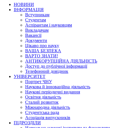
НОВИНИ
ІНФОРМАЦІЯ
Вступникам
Студентам
Аспірантам і науковцям
Викладачам
Вакансії
Документи
Цікаво про науку
ВАША БЕЗПЕКА
ВАРТО ЗНАТИ!
АНТИКОРУПЦІЙНА ДІЯЛЬНІСТЬ
Доступ до публічної інформації
Телефонний довідник
УНІВЕРСИТЕТ
Портрет ЧНУ
Наукова й інноваційна діяльність
Наукові періодичні видання
Освітня діяльність
Сталий розвиток
Міжнародна діяльність
Студентська рада
Асоціація випускників
ПІДРОЗДІЛИ
Навчально-наукові інститути та факультети