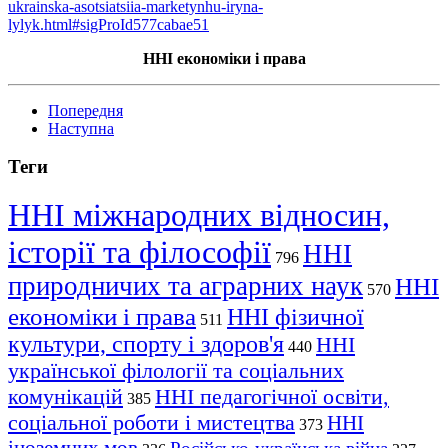
ukrainska-asotsiatsiia-marketynhu-iryna-
lylyk.html#sigProId577cabae51
ННІ економіки і права
Попередня
Наступна
Теги
ННІ міжнародних відносин,
історії та філософії
ННІ
796
природничих та аграрних наук
ННІ
570
економіки і права
ННІ фізичної
511
культури, спорту і здоров'я
ННІ
440
української філології та соціальних
комунікацій
ННІ педагогічної освіти,
385
соціальної роботи і мистецтва
ННІ
373