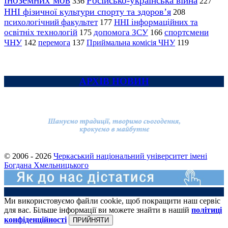
іноземних мов
Російсько-українська війна
336
227
ННІ фізичної культури спорту та здоров’я
208
психологічний факультет
ННІ інформаційних та
177
освітніх технологій
допомога ЗСУ
спортсмени
175
166
ЧНУ
перемога
142
137
Приймальна комісія ЧНУ
119
АРХІВ НОВИН
© 2006 - 2026
Черкаський національний університет імені
Богдана Хмельницького
Ми використовуємо файли cookie, щоб покращити наш сервіс
для вас. Більше інформації ви можете знайти в нашій
політиці
конфіденційності
ПРИЙНЯТИ