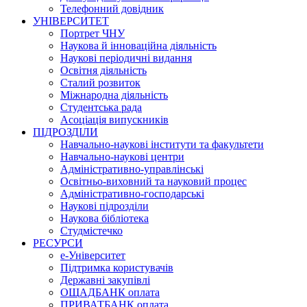
Телефонний довідник
УНІВЕРСИТЕТ
Портрет ЧНУ
Наукова й інноваційна діяльність
Наукові періодичні видання
Освітня діяльність
Сталий розвиток
Міжнародна діяльність
Студентська рада
Асоціація випускників
ПІДРОЗДІЛИ
Навчально-наукові інститути та факультети
Навчально-наукові центри
Адміністративно-управлінські
Освітньо-виховний та науковий процес
Адміністративно-господарські
Наукові підрозділи
Наукова бібліотека
Студмістечко
РЕСУРСИ
е-Університет
Підтримка користувачів
Державні закупівлі
ОЩАДБАНК оплата
ПРИВАТБАНК оплата