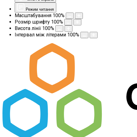
Режим читання
Масштабування
100
%
Розмір шрифту
100
%
Висота лінії
100
%
Інтервал між літерами
100
%