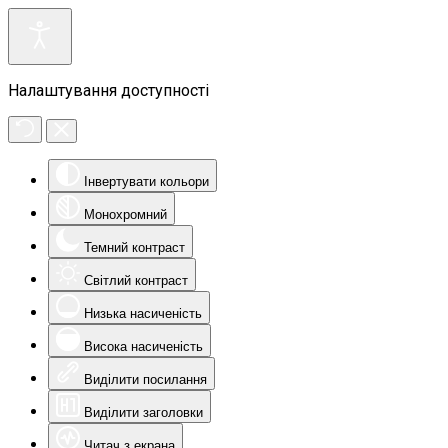
Налаштування доступності
Інвертувати кольори
Монохромний
Темний контраст
Світлий контраст
Низька насиченість
Висока насиченість
Виділити посилання
Виділити заголовки
Читач з екрана