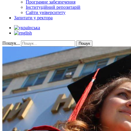
Програмне забезпечення
Інституційний репозитарій
Сайти університету
Запитати у ректора
Пошук...
Пошук