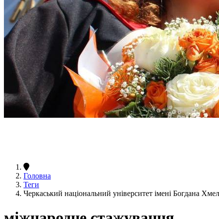
Головна
Теги
Черкаський національний університет імені Богдана Хм
міжнародне стажування