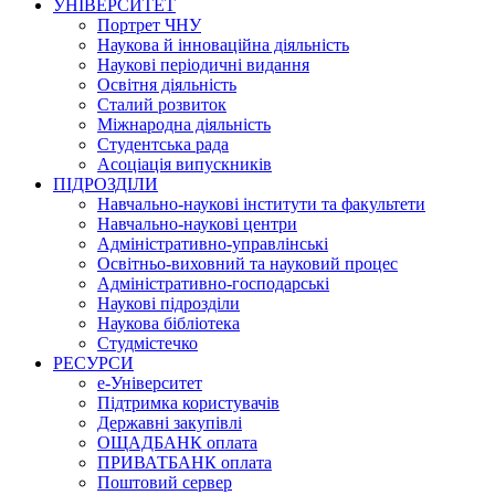
УНІВЕРСИТЕТ
Портрет ЧНУ
Наукова й інноваційна діяльність
Наукові періодичні видання
Освітня діяльність
Сталий розвиток
Міжнародна діяльність
Студентська рада
Асоціація випускників
ПІДРОЗДІЛИ
Навчально-наукові інститути та факультети
Навчально-наукові центри
Адміністративно-управлінські
Освітньо-виховний та науковий процес
Адміністративно-господарські
Наукові підрозділи
Наукова бібліотека
Студмістечко
РЕСУРСИ
е-Університет
Підтримка користувачів
Державні закупівлі
ОЩАДБАНК оплата
ПРИВАТБАНК оплата
Поштовий сервер