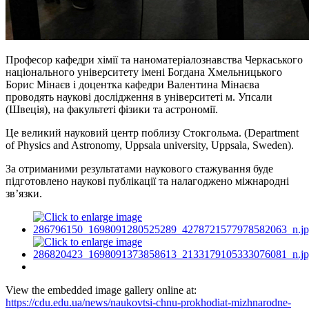
Професор кафедри хімії та наноматеріалознавства Черкаського
національного університету імені Богдана Хмельницького
Борис Мінаєв і доцентка кафедри Валентина Мінаєва
проводять наукові дослідження в університеті м. Упсали
(Швеція), на факультеті фізики та астрономії.
Це великий науковий центр поблизу Стокгольма. (Department
of Physics and Astronomy, Uppsala university, Uppsala, Sweden).
За отриманими результатами наукового стажування буде
підготовлено наукові публікації та налагоджено міжнародні
зв’язки.
View the embedded image gallery online at:
https://cdu.edu.ua/news/naukovtsi-chnu-prokhodiat-mizhnarodne-