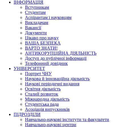
ІНФОРМАЦІЯ
Вступникам
Студентам
Аспірантам і науковцям
Викладачам
Вакансії
Документи
Цікаво про науку
ВАША БЕЗПЕКА
ВАРТО ЗНАТИ!
АНТИКОРУПЦІЙНА ДІЯЛЬНІСТЬ
Доступ до публічної інформації
Телефонний довідник
УНІВЕРСИТЕТ
Портрет ЧНУ
Наукова й інноваційна діяльність
Наукові періодичні видання
Освітня діяльність
Сталий розвиток
Міжнародна діяльність
Студентська рада
Асоціація випускників
ПІДРОЗДІЛИ
Навчально-наукові інститути та факультети
Навчально-наукові центри