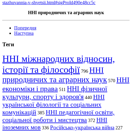
stazhuvannia-v-shvetsii.html#sigProId490e48cc5c
ННІ природничих та аграрних наук
Попередня
Наступна
Теги
ННІ міжнародних відносин,
історії та філософії
ННІ
796
природничих та аграрних наук
ННІ
570
економіки і права
ННІ фізичної
511
культури, спорту і здоров'я
ННІ
440
української філології та соціальних
комунікацій
ННІ педагогічної освіти,
385
соціальної роботи і мистецтва
ННІ
372
іноземних мов
Російсько-українська війна
336
227