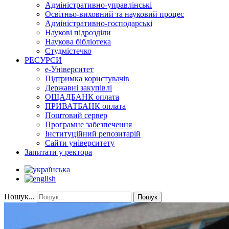
Адміністративно-управлінські
Освітньо-виховний та науковий процес
Адміністративно-господарські
Наукові підрозділи
Наукова бібліотека
Студмістечко
РЕСУРСИ
е-Університет
Підтримка користувачів
Державні закупівлі
ОЩАДБАНК оплата
ПРИВАТБАНК оплата
Поштовий сервер
Програмне забезпечення
Інституційний репозитарій
Сайти університету
Запитати у ректора
Пошук...
Пошук