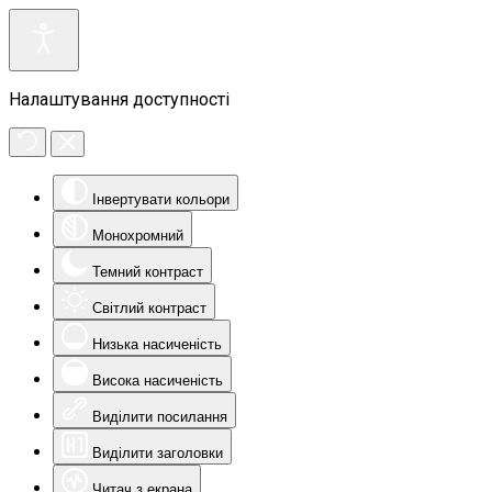
Налаштування доступності
Інвертувати кольори
Монохромний
Темний контраст
Світлий контраст
Низька насиченість
Висока насиченість
Виділити посилання
Виділити заголовки
Читач з екрана