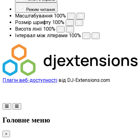
Режим читання
Масштабування
100
%
Розмір шрифту
100
%
Висота лінії
100
%
Інтервал між літерами
100
%
Плагін веб-доступності
від DJ-Extensions.com
Головне меню
×