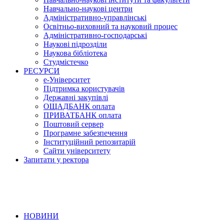
Навчально-наукові центри
Адміністративно-управлінські
Освітньо-виховний та науковий процес
Адміністративно-господарські
Наукові підрозділи
Наукова бібліотека
Студмістечко
РЕСУРСИ
е-Університет
Підтримка користувачів
Державні закупівлі
ОЩАДБАНК оплата
ПРИВАТБАНК оплата
Поштовий сервер
Програмне забезпечення
Інституційний репозитарій
Сайти університету
Запитати у ректора
НОВИНИ