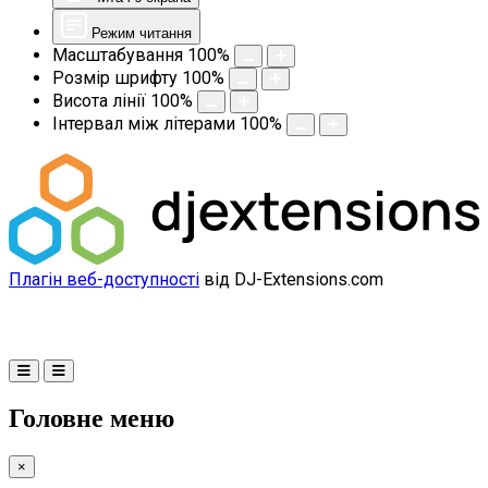
Режим читання
Масштабування
100
%
Розмір шрифту
100
%
Висота лінії
100
%
Інтервал між літерами
100
%
Плагін веб-доступності
від DJ-Extensions.com
Головне меню
×