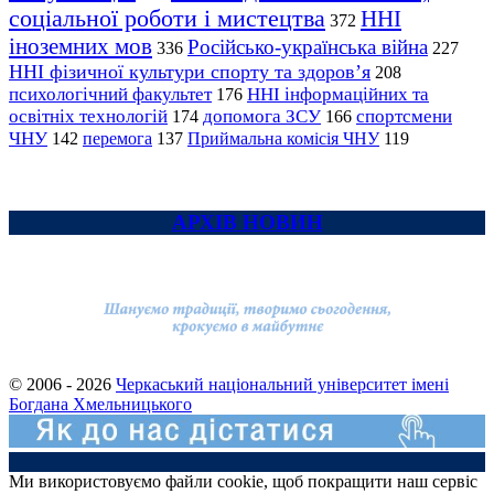
соціальної роботи і мистецтва
ННІ
372
іноземних мов
Російсько-українська війна
336
227
ННІ фізичної культури спорту та здоров’я
208
психологічний факультет
ННІ інформаційних та
176
освітніх технологій
допомога ЗСУ
спортсмени
174
166
ЧНУ
перемога
142
137
Приймальна комісія ЧНУ
119
АРХІВ НОВИН
© 2006 - 2026
Черкаський національний університет імені
Богдана Хмельницького
Ми використовуємо файли cookie, щоб покращити наш сервіс