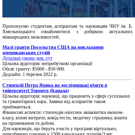
Пропонуємо студентам, аспірантам та науковцям ЧНУ ім. Б.
Хмельницького ознайомитися з добіркою актуальних
міжнародних можливостей.
Малі гранти Посольства США на викладання
американських студій
Детальні умови див. тут
Цільова аудиторія: неприбуткові організації
Обсяг гранту: $5000 - $50 000.
Дедлайн: 1 березня 2022 р.
Стипендії Петра Яцика на дослідницькі візити в
університеті Торонто (Канада)
Цільова аудиторія: науковці, що працюють у сфері суспільних
та гуманітарних наук. Заявки від аспірантів також
приймаються.
Фінансові аспекти: стипендія охоплює авіаквитки економ-
класу, візові витрати, ковід-тести, медичну страховку, кошти
на проживання та добові.
Для науковців, що беруть участь у програмі віртуально,
передбачено гонорар у 1500 канадських доларів/3 міс.