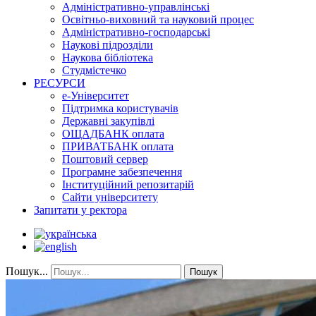
Адміністративно-управлінські
Освітньо-виховний та науковий процес
Адміністративно-господарські
Наукові підрозділи
Наукова бібліотека
Студмістечко
РЕСУРСИ
е-Університет
Підтримка користувачів
Державні закупівлі
ОЩАДБАНК оплата
ПРИВАТБАНК оплата
Поштовий сервер
Програмне забезпечення
Інституційний репозитарій
Сайти університету
Запитати у ректора
Пошук...
Пошук