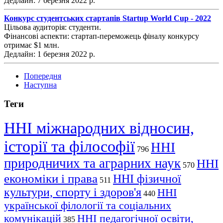
Дедлайн: 7 березня 2022 р.
Конкурс студентських стартапів Startup World Cup - 2022
Цільова аудиторія: студенти.
Фінансові аспекти: стартап-переможець фіналу конкурсу
отримає $1 млн.
Дедлайн: 1 березня 2022 р.
Попередня
Наступна
Теги
ННІ міжнародних відносин,
історії та філософії
ННІ
796
природничих та аграрних наук
ННІ
570
економіки і права
ННІ фізичної
511
культури, спорту і здоров'я
ННІ
440
української філології та соціальних
комунікацій
ННІ педагогічної освіти,
385