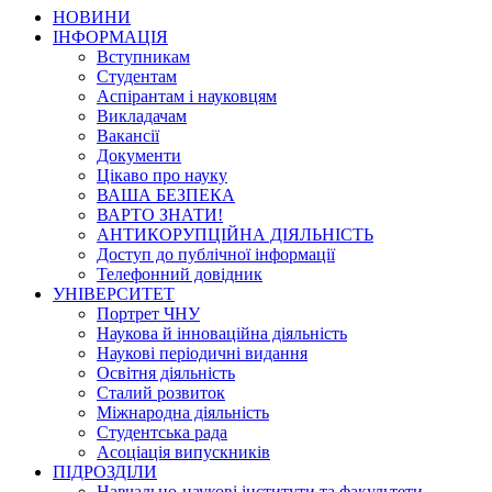
НОВИНИ
ІНФОРМАЦІЯ
Вступникам
Студентам
Аспірантам і науковцям
Викладачам
Вакансії
Документи
Цікаво про науку
ВАША БЕЗПЕКА
ВАРТО ЗНАТИ!
АНТИКОРУПЦІЙНА ДІЯЛЬНІСТЬ
Доступ до публічної інформації
Телефонний довідник
УНІВЕРСИТЕТ
Портрет ЧНУ
Наукова й інноваційна діяльність
Наукові періодичні видання
Освітня діяльність
Сталий розвиток
Міжнародна діяльність
Студентська рада
Асоціація випускників
ПІДРОЗДІЛИ
Навчально-наукові інститути та факультети