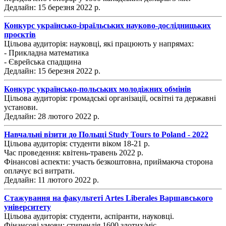
Дедлайн: 15 березня 2022 р.
Конкурс українсько-ізраїльських науково-дослідницьких
проєктів
Цільова аудиторія: науковці, які працюють у напрямах:
- Прикладна математика
- Єврейська спадщина
Дедлайн: 15 березня 2022 р.
Конкурс українсько-польських молодіжних обмінів
Цільова аудиторія: громадські організації, освітні та державні
установи.
Дедлайн: 28 лютого 2022 р.
Навчальні візити до Польщі Study Tours to Poland - 2022
Цільова аудиторія: студенти віком 18-21 р.
Час проведення: квітень-травень 2022 р.
Фінансові аспекти: участь безкоштовна, приймаюча сторона
оплачує всі витрати.
Дедлайн: 11 лютого 2022 р.
Стажування на факультеті Artes Liberales Варшавського
університету
Цільова аудиторія: студенти, аспіранти, науковці.
Фінансові умови: стипендія 1600 злотих/міс.