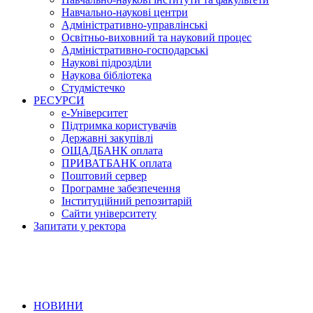
Навчально-наукові центри
Адміністративно-управлінські
Освітньо-виховний та науковий процес
Адміністративно-господарські
Наукові підрозділи
Наукова бібліотека
Студмістечко
РЕСУРСИ
е-Університет
Підтримка користувачів
Державні закупівлі
ОЩАДБАНК оплата
ПРИВАТБАНК оплата
Поштовий сервер
Програмне забезпечення
Інституційний репозитарій
Сайти університету
Запитати у ректора
НОВИНИ