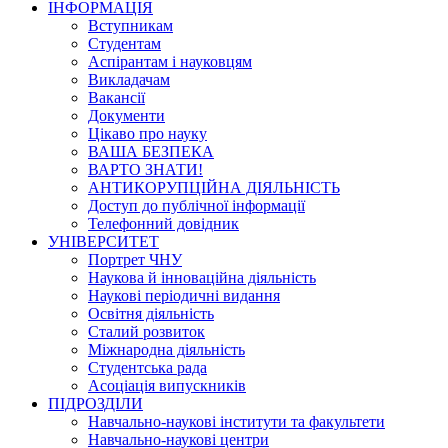
ІНФОРМАЦІЯ
Вступникам
Студентам
Аспірантам і науковцям
Викладачам
Вакансії
Документи
Цікаво про науку
ВАША БЕЗПЕКА
ВАРТО ЗНАТИ!
АНТИКОРУПЦІЙНА ДІЯЛЬНІСТЬ
Доступ до публічної інформації
Телефонний довідник
УНІВЕРСИТЕТ
Портрет ЧНУ
Наукова й інноваційна діяльність
Наукові періодичні видання
Освітня діяльність
Сталий розвиток
Міжнародна діяльність
Студентська рада
Асоціація випускників
ПІДРОЗДІЛИ
Навчально-наукові інститути та факультети
Навчально-наукові центри