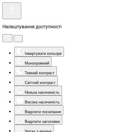
Налаштування доступності
Інвертувати кольори
Монохромний
Темний контраст
Світлий контраст
Низька насиченість
Висока насиченість
Виділити посилання
Виділити заголовки
Читач з екрана