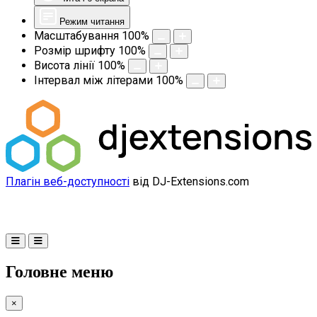
Режим читання
Масштабування
100
%
Розмір шрифту
100
%
Висота лінії
100
%
Інтервал між літерами
100
%
Плагін веб-доступності
від DJ-Extensions.com
Головне меню
×