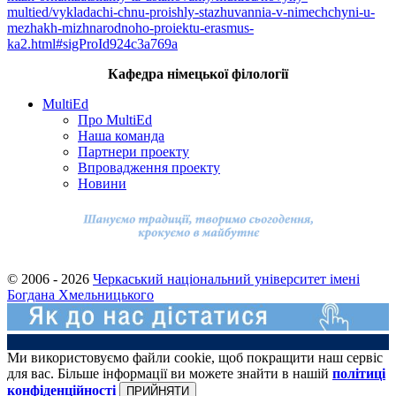
multied/vykladachi-chnu-proishly-stazhuvannia-v-nimechchyni-u-
mezhakh-mizhnarodnoho-proiektu-erasmus-
ka2.html#sigProId924c3a769a
Кафедра німецької філології
MultiEd
Про MultiEd
Наша команда
Партнери проекту
Впровадження проекту
Новини
© 2006 - 2026
Черкаський національний університет імені
Богдана Хмельницького
Ми використовуємо файли cookie, щоб покращити наш сервіс
для вас. Більше інформації ви можете знайти в нашій
політиці
конфіденційності
ПРИЙНЯТИ