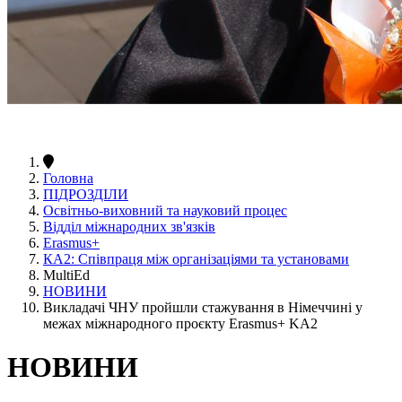
Головна
ПІДРОЗДІЛИ
Освітньо-виховний та науковий процес
Відділ міжнародних зв'язків
Erasmus+
КА2: Співпраця між організаціями та установами
MultiEd
НОВИНИ
Викладачі ЧНУ пройшли стажування в Німеччині у
межах міжнародного проєкту Erasmus+ KA2
НОВИНИ