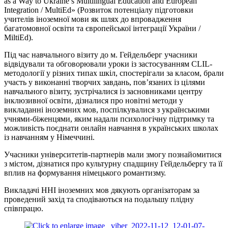
as a Way to Ukraine’s Multilingual Education and European
Integration / MultiEd» (Розвиток потенціалу підготовки
учителів іноземної мови як шлях до впровадження
багатомовної освіти та європейської інтеграції України /
MiltiEd).
Під час навчального візиту до м. Гейдельберг учасники
відвідували та обговорювали уроки із застосуванням CLIL-
методології у різних типах шкіл, спостерігали за класом, брали
участь у виконанні творчих завдань, пов’язаних із цілями
навчального візиту, зустрічалися із засновниками центру
інклюзивної освіти, дізналися про новітні методи у
викладанні іноземних мов, поспілкувалися з українськими
учнями-біженцями, яким надали психологічну підтримку та
можливість поєднати онлайн навчання в українських школах
із навчанням у Німеччині.
Учасники університетів-партнерів мали змогу познайомитися
з містом, дізнатися про культурну спадщину Гейдельбергу та її
вплив на формування німецького романтизму.
Викладачі ННІ іноземних мов дякують організаторам за
проведений захід та сподіваються на подальшу плідну
співпрацю.