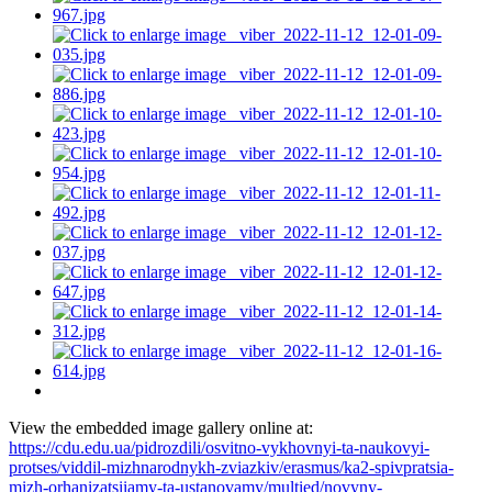
View the embedded image gallery online at:
https://cdu.edu.ua/pidrozdili/osvitno-vykhovnyi-ta-naukovyi-
protses/viddil-mizhnarodnykh-zviazkiv/erasmus/ka2-spivpratsia-
mizh-orhanizatsiiamy-ta-ustanovamy/multied/novyny-