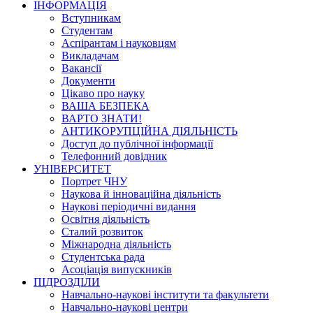
ІНФОРМАЦІЯ
Вступникам
Студентам
Аспірантам і науковцям
Викладачам
Вакансії
Документи
Цікаво про науку
ВАША БЕЗПЕКА
ВАРТО ЗНАТИ!
АНТИКОРУПЦІЙНА ДІЯЛЬНІСТЬ
Доступ до публічної інформації
Телефонний довідник
УНІВЕРСИТЕТ
Портрет ЧНУ
Наукова й інноваційна діяльність
Наукові періодичні видання
Освітня діяльність
Сталий розвиток
Міжнародна діяльність
Студентська рада
Асоціація випускників
ПІДРОЗДІЛИ
Навчально-наукові інститути та факультети
Навчально-наукові центри