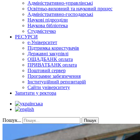
Адміністративно-управлінські
Освітньо-виховний та науковий процес
Адміністративно-господарські
Наукові підрозділи
Наукова бібліотека
Студмістечко
РЕСУРСИ
е-Університет
Підтримка користувачів
Державні закупівлі
ОЩАДБАНК оплата
ПРИВАТБАНК оплата
Поштовий сервер
Програмне забезпечення
Інституційний репозитарій
Сайти університету
Запитати у ректора
Пошук...
Пошук