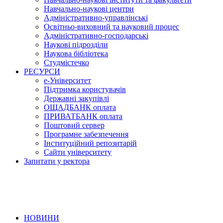
Навчально-наукові центри
Адміністративно-управлінські
Освітньо-виховний та науковий процес
Адміністративно-господарські
Наукові підрозділи
Наукова бібліотека
Студмістечко
РЕСУРСИ
е-Університет
Підтримка користувачів
Державні закупівлі
ОЩАДБАНК оплата
ПРИВАТБАНК оплата
Поштовий сервер
Програмне забезпечення
Інституційний репозитарій
Сайти університету
Запитати у ректора
НОВИНИ