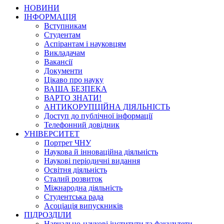
НОВИНИ
ІНФОРМАЦІЯ
Вступникам
Студентам
Аспірантам і науковцям
Викладачам
Вакансії
Документи
Цікаво про науку
ВАША БЕЗПЕКА
ВАРТО ЗНАТИ!
АНТИКОРУПЦІЙНА ДІЯЛЬНІСТЬ
Доступ до публічної інформації
Телефонний довідник
УНІВЕРСИТЕТ
Портрет ЧНУ
Наукова й інноваційна діяльність
Наукові періодичні видання
Освітня діяльність
Сталий розвиток
Міжнародна діяльність
Студентська рада
Асоціація випускників
ПІДРОЗДІЛИ
Навчально-наукові інститути та факультети