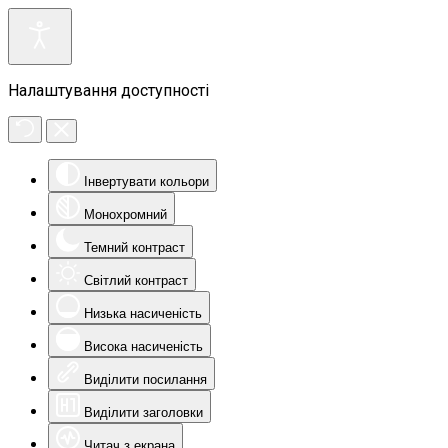
Налаштування доступності
Інвертувати кольори
Монохромний
Темний контраст
Світлий контраст
Низька насиченість
Висока насиченість
Виділити посилання
Виділити заголовки
Читач з екрана