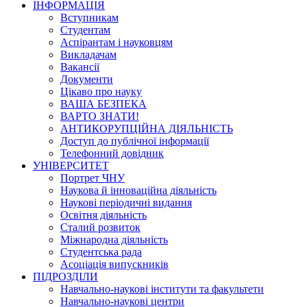
ІНФОРМАЦІЯ
Вступникам
Студентам
Аспірантам і науковцям
Викладачам
Вакансії
Документи
Цікаво про науку
ВАША БЕЗПЕКА
ВАРТО ЗНАТИ!
АНТИКОРУПЦІЙНА ДІЯЛЬНІСТЬ
Доступ до публічної інформації
Телефонний довідник
УНІВЕРСИТЕТ
Портрет ЧНУ
Наукова й інноваційна діяльність
Наукові періодичні видання
Освітня діяльність
Сталий розвиток
Міжнародна діяльність
Студентська рада
Асоціація випускників
ПІДРОЗДІЛИ
Навчально-наукові інститути та факультети
Навчально-наукові центри