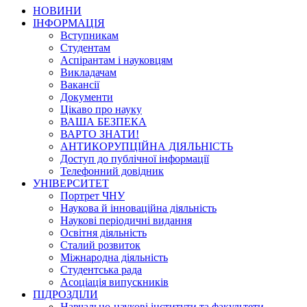
НОВИНИ
ІНФОРМАЦІЯ
Вступникам
Студентам
Аспірантам і науковцям
Викладачам
Вакансії
Документи
Цікаво про науку
ВАША БЕЗПЕКА
ВАРТО ЗНАТИ!
АНТИКОРУПЦІЙНА ДІЯЛЬНІСТЬ
Доступ до публічної інформації
Телефонний довідник
УНІВЕРСИТЕТ
Портрет ЧНУ
Наукова й інноваційна діяльність
Наукові періодичні видання
Освітня діяльність
Сталий розвиток
Міжнародна діяльність
Студентська рада
Асоціація випускників
ПІДРОЗДІЛИ
Навчально-наукові інститути та факультети