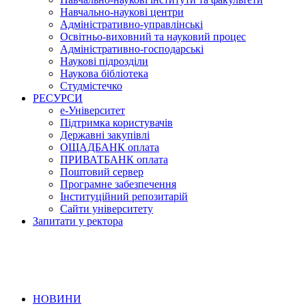
Навчально-наукові центри
Адміністративно-управлінські
Освітньо-виховний та науковий процес
Адміністративно-господарські
Наукові підрозділи
Наукова бібліотека
Студмістечко
РЕСУРСИ
е-Університет
Підтримка користувачів
Державні закупівлі
ОЩАДБАНК оплата
ПРИВАТБАНК оплата
Поштовий сервер
Програмне забезпечення
Інституційний репозитарій
Сайти університету
Запитати у ректора
НОВИНИ