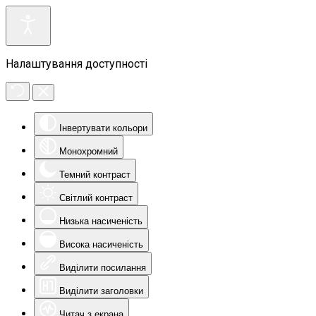
Налаштування доступності
Інвертувати кольори
Монохромний
Темний контраст
Світлий контраст
Низька насиченість
Висока насиченість
Виділити посилання
Виділити заголовки
Читач з екрана