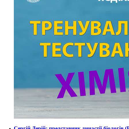
Сергій Дерій: представник династії біологів 