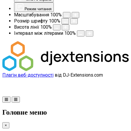
Режим читання
Масштабування
100
%
Розмір шрифту
100
%
Висота лінії
100
%
Інтервал між літерами
100
%
Плагін веб-доступності
від DJ-Extensions.com
Головне меню
×