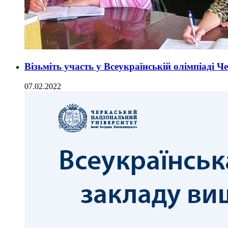
Візьміть участь у Всеукраїнській олімпіаді 
07.02.2022