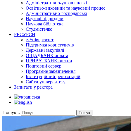
Адміністративно-управлінські
Освітньо-виховний та науковий процес
Адміністративно-господарські
Наукові підрозділи
Наукова бібліотека
Студмістечко
РЕСУРСИ
е-Університет
Підтримка користувачів
Державні закупівлі
ОЩАДБАНК оплата
ПРИВАТБАНК оплата
Поштовий сервер
Програмне забезпечення
Інституційний репозитарій
Сайти університету
Запитати у ректора
Пошук...
Пошук