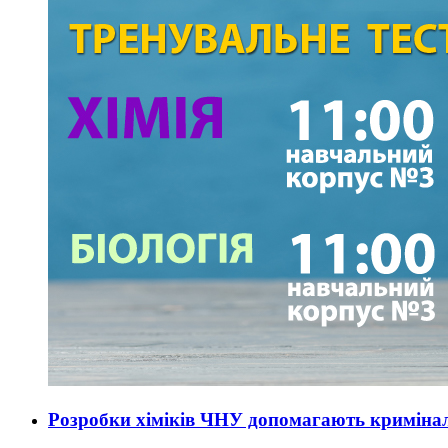
Розробки хіміків ЧНУ допомагають криміна