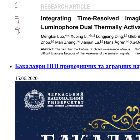
Бакалаври ННІ природничих та аграрних на
15.06.2020