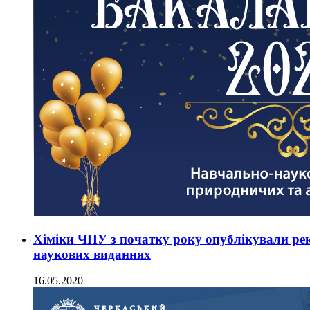
Хіміки ЧНУ з початку року опублікували рек
наукових виданнях
16.05.2020